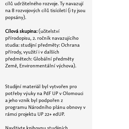
cílů udržitelného rozvoje. Ty navazují 
na 8 rozvojových cílů tisíciletí (i ty jsou 
popsány).
Cílová skupina:
 (učitelství 
přírodopisu, 2. ročník navazujícího 
studia: studijní předměty: Ochrana 
přírody, využití i v dalších 
předmětech: Globální předměty 
Země, Environmentální výchova).
Studijní materiál byl vytvořen pro 
potřeby výuky na PdF UP v Olomouci 
a jeho vznik byl podpořen z 
programu Národního plánu obnovy v 
rámci projektu UP 22+ edUP.
Navštivte knihovnu studijních 