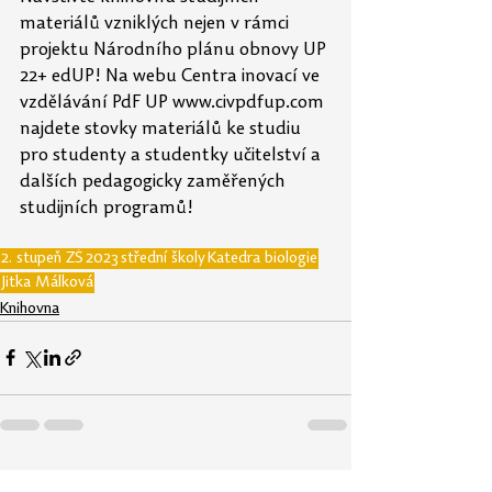
materiálů vzniklých nejen v rámci 
projektu Národního plánu obnovy UP 
22+ edUP! Na webu Centra inovací ve 
vzdělávání PdF UP www.civpdfup.com 
najdete stovky materiálů ke studiu 
pro studenty a studentky učitelství a 
dalších pedagogicky zaměřených 
studijních programů!
2. stupeň ZŠ
2023
střední školy
Katedra biologie
Jitka Málková
Knihovna
Zobrazit vše
Nejnovější příspěvky