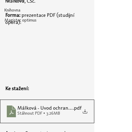
Tip odjinud
Málková, CSc.
Knihovna
Forma:
 prezentace PDF (studijní 
Magister optimus
opora): 
Ke stažení:
Málková - Úvod ochrana přírody a cíle UR
.pdf
Stáhnout PDF • 3.26MB