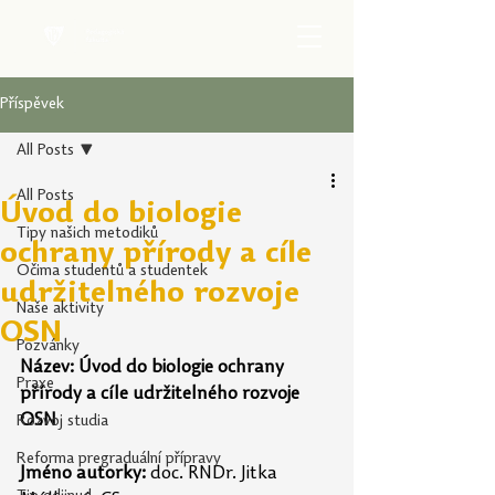
Příspěvek
All Posts
All Posts
Úvod do biologie
Tipy našich metodiků
ochrany přírody a cíle
Očima studentů a studentek
udržitelného rozvoje
Naše aktivity
OSN
Pozvánky
Název: Úvod do biologie ochrany 
Praxe
přírody a cíle udržitelného rozvoje 
OSN
Rozvoj studia
Reforma pregraduální přípravy
Jméno autorky:
 doc. RNDr. Jitka 