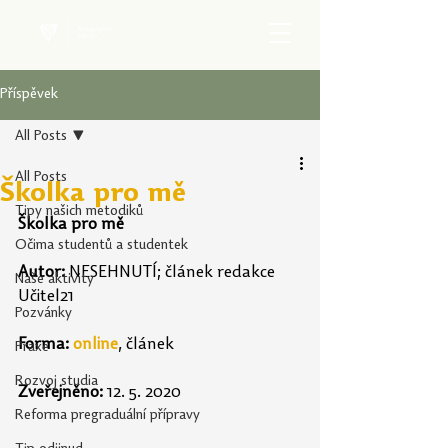
Příspěvek
All Posts
All Posts
Školka pro mě
Tipy našich metodiků
Školka pro mě
Očima studentů a studentek
Autor: 
NESEHNUTÍ; článek redakce 
Naše aktivity
Učitel21
Pozvánky
Forma:
online
, článek
Praxe
Rozvoj studia
Zveřejněno:
 12. 5. 2020
Reforma pregraduální přípravy