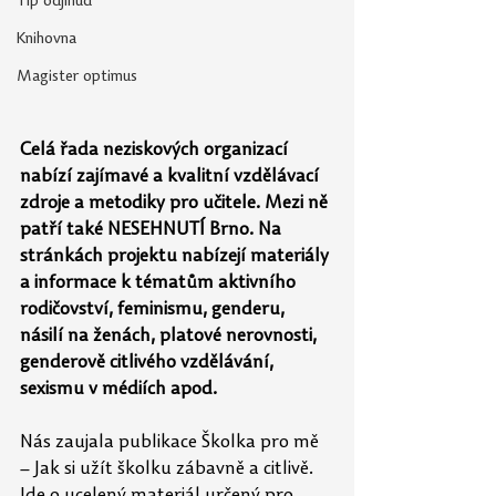
Tip odjinud
Knihovna
Magister optimus
Celá řada neziskových organizací 
nabízí zajímavé a kvalitní vzdělávací 
zdroje a metodiky pro učitele. Mezi ně 
patří také NESEHNUTÍ Brno. Na 
stránkách projektu nabízejí materiály 
a informace k tématům aktivního 
rodičovství, feminismu, genderu, 
násilí na ženách, platové nerovnosti, 
genderově citlivého vzdělávání, 
sexismu v médiích apod.
Nás zaujala publikace Školka pro mě 
– Jak si užít školku zábavně a citlivě. 
Jde o ucelený materiál určený pro 