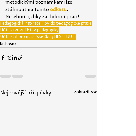
metodickými poznámkami lze 
stáhnout na tomto 
odkazu
. 
Nesehnutí, díky za dobrou práci!
Pedagogická inspirace
Tipy do pedagogické praxe
Učitel21
2020
Ústav pedagogiky
Učitelství pro mateřské školy
NESEHNUTÍ
Knihovna
Zobrazit vše
Nejnovější příspěvky