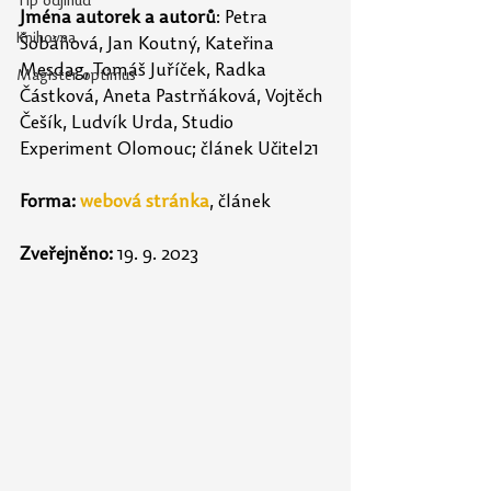
Tip odjinud
Jména autorek a autorů
: Petra 
Knihovna
Šobáňová, Jan Koutný, Kateřina 
Mesdag, Tomáš Juříček, Radka 
Magister optimus
Částková, Aneta Pastrňáková, Vojtěch 
Češík, Ludvík Urda, Studio 
Experiment Olomouc; článek 
Učitel21
Forma:
webová stránka
, článek
Zveřejněno:
 19. 9. 2023