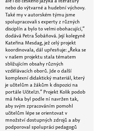
ale i do českého jazyka a literatury 
nebo do výtvarné a hudební výchovy. 
Také my v autorském týmu jsme 
spolupracovali s experty z různých 
disciplín a bylo to velmi obohacující,“ 
dodává Petra Šobáňová. Její kolegyně 
Kateřina Mesdag, jež celý projekt 
koordinovala, dál upřesňuje: „Řeka se 
v našem projektu stala tématem 
sbližujícím obsahy různých 
vzdělávacích oborů. Jde o další 
komplexní didaktický materiál, který 
je učitelům a žákům k dispozici na 
portále Učitel21.“ Projekt Kolik podob 
má řeka byl podle ní navržen tak, 
aby svým zpracováním pomohl 
učitelům lépe se orientovat v 
množství dostupných zdrojů a aby 
podporoval spolupráci pedagogů 