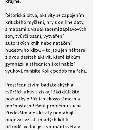
krajině.
Rétorická bitva, aktivity se zapojením 
kritického myšlení, hry s on-line daty, 
s mapami a vizualizacemi záplavových 
zón, tvůrčí psaní, vytváření 
autorských knih nebo natáčení 
hudebního klipu – to jsou jen některé 
z dvou desítek aktivit, které žákům 
gymnázií a středních škol nabízí 
výuková minisite Kolik podob má řeka.
Prostřednictvím badatelských a 
tvůrčích aktivit získají žáci důležité 
poznatky o říčních ekosystémech a 
možnostech řešení problému sucha. 
Především ale aktivity pomáhají 
budovat vztah mladých lidí k 
přírodě, vedou je k vnímání světa v 