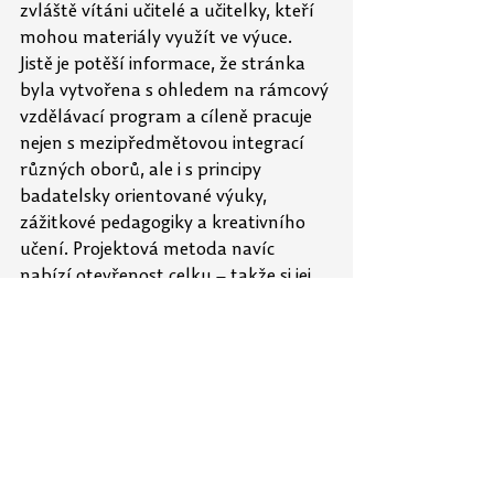
zvláště vítáni učitelé a učitelky, kteří 
mohou materiály využít ve výuce. 
Jistě je potěší informace, že stránka 
byla vytvořena s ohledem na rámcový 
vzdělávací program a cíleně pracuje 
nejen s mezipředmětovou integrací 
různých oborů, ale i s principy 
badatelsky orientované výuky, 
zážitkové pedagogiky a kreativního 
učení. Projektová metoda navíc 
nabízí otevřenost celku – takže si jej 
mohou učitelé podle svých záměrů 
libovolně modifikovat.
PdF UP se touto vzdělávací minisite 
připojuje k Evropskému týdnu 
udržitelného rozvoje (ETUR). Do této 
celoevropské iniciativy, která probíhá 
ve dnech 20.–26. září 2023, se letos 