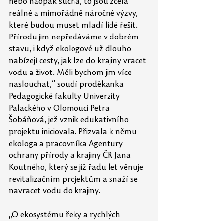
nebo naopak sucha, to jsou zcela 
reálné a mimořádně náročné výzvy, 
které budou muset mladí lidé řešit. 
Přírodu jim nepředáváme v dobrém 
stavu, i když ekologové už dlouho 
nabízejí cesty, jak lze do krajiny vracet 
vodu a život. Měli bychom jim více 
naslouchat,“ soudí proděkanka 
Pedagogické fakulty Univerzity 
Palackého v Olomouci Petra 
Šobáňová, jež vznik edukativního 
projektu iniciovala. Přizvala k němu 
ekologa a pracovníka Agentury 
ochrany přírody a krajiny ČR Jana 
Koutného, který se již řadu let věnuje 
revitalizačním projektům a snaží se 
navracet vodu do krajiny.
„O ekosystému řeky a rychlých 