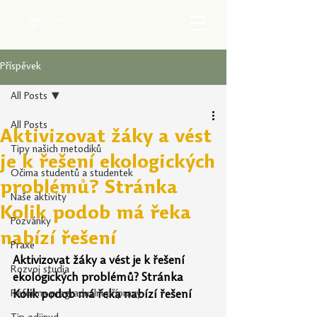
Příspěvek
All Posts
All Posts
Aktivizovat žáky a vést
Tipy našich metodiků
je k řešení ekologických
Očima studentů a studentek
problémů? Stránka
Naše aktivity
Kolik podob má řeka
Pozvánky
nabízí řešení
Praxe
Aktivizovat žáky a vést je k řešení 
Rozvoj studia
ekologických problémů? Stránka 
Reforma pregraduální přípravy
Kolik podob má řeka nabízí řešení