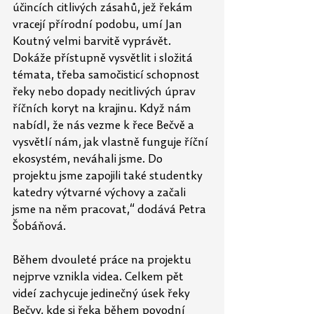
účincích citlivých zásahů, jež řekám 
vracejí přírodní podobu, umí Jan 
Koutný velmi barvitě vyprávět. 
Dokáže přístupně vysvětlit i složitá 
témata, třeba samočisticí schopnost 
řeky nebo dopady necitlivých úprav 
říčních koryt na krajinu. Když nám 
nabídl, že nás vezme k řece Bečvě a 
vysvětlí nám, jak vlastně funguje říční 
ekosystém, neváhali jsme. Do 
projektu jsme zapojili také studentky 
katedry výtvarné výchovy a začali 
jsme na něm pracovat,“ dodává Petra 
Šobáňová.
Během dvouleté práce na projektu 
nejprve vznikla videa. Celkem pět 
videí zachycuje jedinečný úsek řeky 
Bečvy, kde si řeka během povodní 