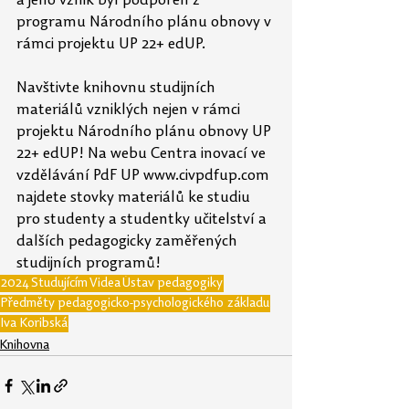
a jeho vznik byl podpořen z 
programu Národního plánu obnovy v 
rámci projektu UP 22+ edUP. 
Navštivte knihovnu studijních 
materiálů vzniklých nejen v rámci 
projektu Národního plánu obnovy UP 
22+ edUP! Na webu Centra inovací ve 
vzdělávání PdF UP www.civpdfup.com 
najdete stovky materiálů ke studiu 
pro studenty a studentky učitelství a 
dalších pedagogicky zaměřených 
studijních programů!
2024
Studujícím
Videa
Ústav pedagogiky
Předměty pedagogicko-psychologického základu
Iva Koribská
Knihovna