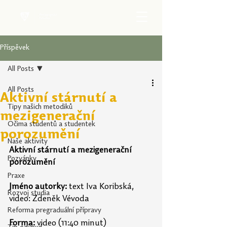
Příspěvek
All Posts
All Posts
Aktivní stárnutí a
Tipy našich metodiků
mezigenerační
Očima studentů a studentek
porozumění
Naše aktivity
Aktivní stárnutí a mezigenerační 
Pozvánky
porozumění
Praxe
Jméno autorky:
 text Iva Koribská, 
Rozvoj studia
video: Zdeněk Vévoda
Reforma pregraduální přípravy
Forma:
 video (11:40 minut)