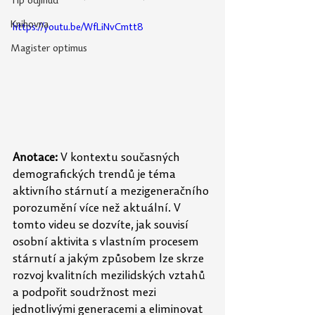
Tip odjinud
Knihovna
https://youtu.be/WfLiNvCmtt8
Magister optimus
Anotace:
 V kontextu současných 
demografických trendů je téma 
aktivního stárnutí a mezigeneračního 
porozumění více než aktuální. V 
tomto videu se dozvíte, jak souvisí 
osobní aktivita s vlastním procesem 
stárnutí a jakým způsobem lze skrze 
rozvoj kvalitních mezilidských vztahů 
a podpořit soudržnost mezi 
jednotlivými generacemi a eliminovat 