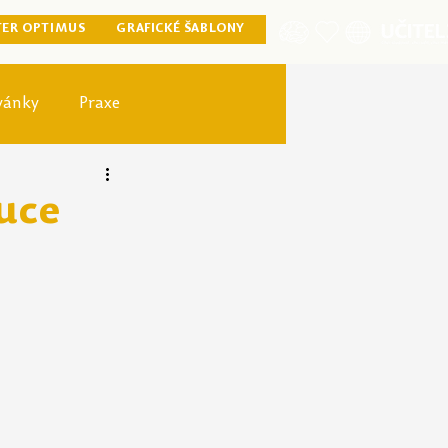
TER OPTIMUS
GRAFICKÉ ŠABLONY
vánky
Praxe
ister optimus
uce