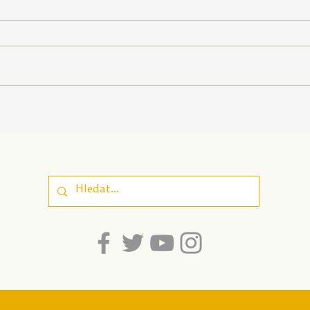
Banka námětů k
aktivizační výuce Výchovy
ke zdraví 2