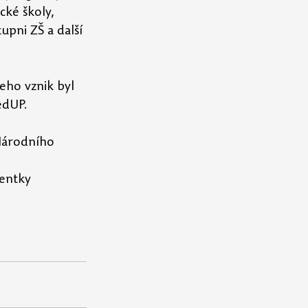
cké školy, 
tupni ZŠ
 a další 
eho vznik byl 
edUP.
Národního 
entky 