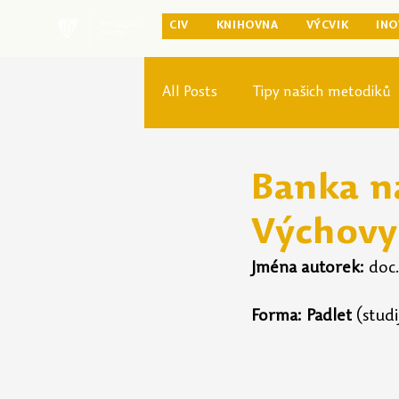
CIV
KNIHOVNA
VÝCVIK
INO
All Posts
Tipy našich metodiků
Rozvoj studia
Reforma pr
Banka n
Výchovy 
Jména autorek:
doc
Forma: Padlet
 (stud