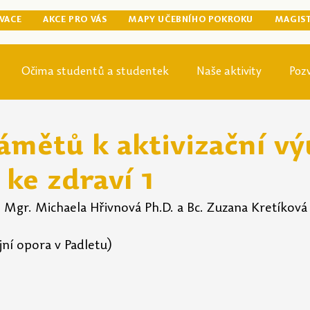
VACE
AKCE PRO VÁS
MAPY UČEBNÍHO POKROKU
MAGIS
Očima studentů a studentek
Naše aktivity
Poz
egraduální přípravy
Tip odjinud
Knihovna
Mag
ámětů k aktivizační vý
ke zdraví 1
. Mgr. Michaela Hřivnová Ph.D. a Bc. Zuzana Kretíková
ijní opora v Padletu)