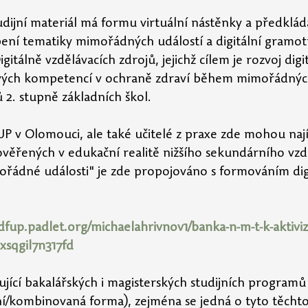
udijní materiál má formu virtuální nástěnky a předklá
ní tematiky mimořádných událostí a digitální gramotn
itálně vzdělávacích zdrojů, jejichž cílem je rozvoj digi
ových kompetencí v ochraně zdraví během mimořádných 
 2. stupně základních škol.
UP v Olomouci, ale také učitelé z praxe zde mohou nají
 ověřených v edukační realitě nižšího sekundárního vzd
řádné události" je zde propojováno s formováním digi
pdfup.padlet.org/michaelahrivnov1/banka-n-m-t-k-aktiviz
xsqgil7n317fd
ující bakalářských i magisterských studijních programů
í/kombinovaná forma), zejména se jedná o tyto těcht