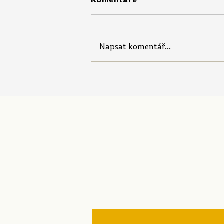
Komentáře
Napsat komentář...
Banka námětů k
aktivizační výuce Výchovy
ke zdraví 3