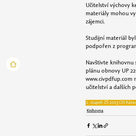
Učitelství výchovy 
materiály mohou využ
zájemci.
Studijní materiál b
podpořen z program
Navštivte knihovnu 
plánu obnovy UP 22
www.civpdfup.com
 
učitelství a dalšíc
2. stupeň ZŠ
2023
CIV
Kated
Knihovna