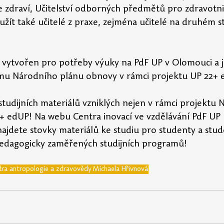
ke zdraví, Učitelství odborných předmětů pro zdravotni
ít také učitelé z praxe, 
zejména učitelé na druhém s
yl vytvořen pro potřeby výuky na PdF UP v Olomouci a j
u Národního plánu obnovy v rámci projektu UP 22+ 
studijních materiálů vzniklých nejen v rámci projektu 
+ edUP! Na webu Centra inovací ve vzdělávání PdF UP 
najdete stovky materiálů ke studiu pro studenty a stud
h pedagogicky zaměřených studijních programů!
ra antropologie a zdravovědy
Michaela Hřivnová