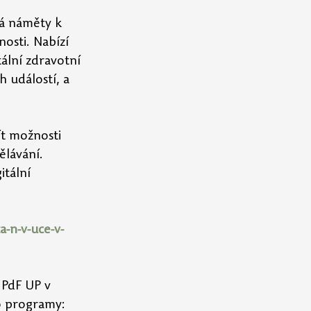
dá náměty k 
osti. 
Nabízí 
tální zdravotní 
událostí, a 
t možnosti  
ělávání.
tální 
a-n-v-uce-v-
 PdF UP v 
o programy: 