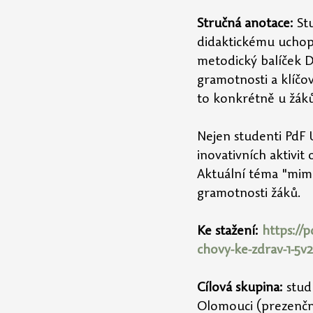
Stručná anotace: 
St
didaktickému uchope
metodický balíček Dig
gramotnosti a klíč
to konkrétně u žáků
Nejen studenti PdF 
inovativních aktivit
Aktuální téma "mimo
gramotnosti žáků.
Ke stažení:
https://
chovy-ke-zdrav-1-5v2
Cílová skupina:
stud
Olomouci (prezenčn