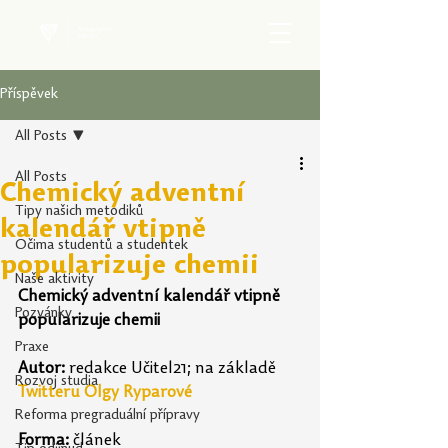
Příspěvek
All Posts
All Posts
Chemický adventní
Tipy našich metodiků
kalendář vtipně
Očima studentů a studentek
popularizuje chemii
Naše aktivity
Chemický adventní kalendář vtipně 
Pozvánky
popularizuje chemii
Praxe
Autor:
 redakce Učitel21; na základě 
Rozvoj studia
Twitteru 
Olgy Ryparové
Reforma pregraduální přípravy
Forma: 
článek