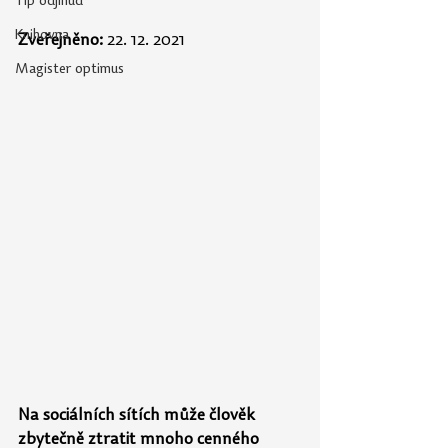
Tip odjinud
Knihovna
Zveřejněno:
 22. 12. 2021
Magister optimus
Na sociálních sítích může člověk 
zbytečně ztratit mnoho cenného 