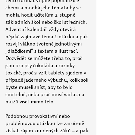
tento formát vtipně popularizuje 
chemii a mnohá jeho témata by se 
mohla hodit učitelům 2. stupně 
základních škol nebo škol středních. 
Adventní kalendář vždy otevírá 
nějaké zajímavé téma či otázku a pak 
rozvíjí vlákno tvořené jednotlivými 
„dlaždicemi“ s textem a ilustrací. 
Dozvědět se můžete třeba to, proč 
jsou pro psy čokoláda a rozinky 
toxické, proč si vzít tablety s jodem v 
případě jaderného výbuchu, kolik soli 
byste museli sníst, aby to bylo 
smrtelné, nebo proč musí varlata u 
mužů viset mimo tělo.
Podobnou provokativní nebo 
problémovou otázkou lze zaručeně 
získat zájem znuděných žáků – a pak 