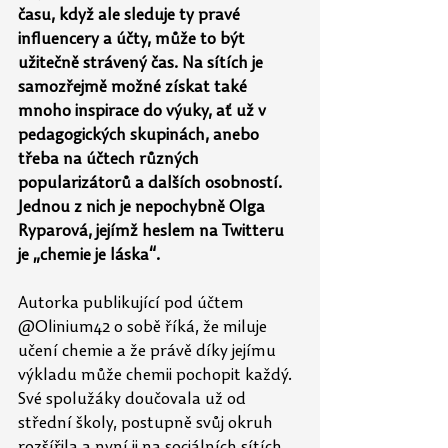
času, když ale sleduje ty pravé 
influencery a účty, může to být 
užitečně strávený čas. Na sítích je 
samozřejmě možné získat také 
mnoho inspirace do výuky, ať už v 
pedagogických skupinách, anebo 
třeba na účtech různých 
popularizátorů a dalších osobností. 
Jednou z nich je nepochybně Olga 
Ryparová, jejímž heslem na Twitteru 
je „chemie je láska“.
Autorka publikující pod účtem 
@Olinium42 o sobě říká, že miluje 
učení chemie a že právě díky jejímu 
výkladu může chemii pochopit každý. 
Své spolužáky doučovala už od 
střední školy, postupně svůj okruh 