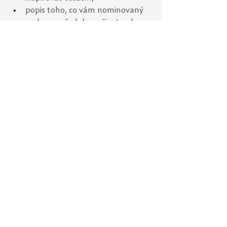
popis toho, co vám nominovaný 
pedagog předal pro život nebo 
pro Vaše budoucí povolání; 
jméno a příjmení toho/těch, kteří 
kandidáta navrhují.
Text: CIV
Pedagogická inspirace
Studujícím
Akademickým pracovníkům
2025
Naše aktivity
Rozvoj studia
Magister optimus
Zobrazit vše
Nejnovější příspěvky