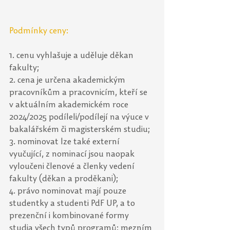
Podmínky ceny:
1. cenu vyhlašuje a uděluje děkan 
fakulty;
2. cena je určena akademickým 
pracovníkům a pracovnicím, kteří se 
v aktuálním akademickém roce 
2024/2025 podíleli/podílejí na výuce v 
bakalářském či magisterském studiu; 
3. nominovat lze také externí 
vyučující, z nominací jsou naopak 
vyloučeni členové a členky vedení 
fakulty (děkan a proděkani);
4. právo nominovat mají pouze 
studentky a studenti PdF UP, a to 
prezenční i kombinované formy 
studia všech typů programů; mezním 