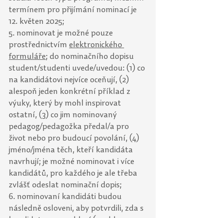
termínem pro přijímání nominací je 
12. květen 2025; 
5. nominovat je možné pouze 
prostřednictvím 
elektronického 
formuláře
; do nominačního dopisu 
student/studenti uvede/uvedou: (1) co 
na kandidátovi nejvíce oceňují, (2) 
alespoň jeden konkrétní příklad z 
výuky, který by mohl inspirovat 
ostatní, (3) co jim nominovaný 
pedagog/pedagožka předal/a pro 
život nebo pro budoucí povolání, (4) 
jméno/jména těch, kteří kandidáta 
navrhují; je možné nominovat i více 
kandidátů, pro každého je ale třeba 
zvlášť odeslat nominační dopis; 
6. nominovaní kandidáti budou 
následně osloveni, aby potvrdili, zda s 