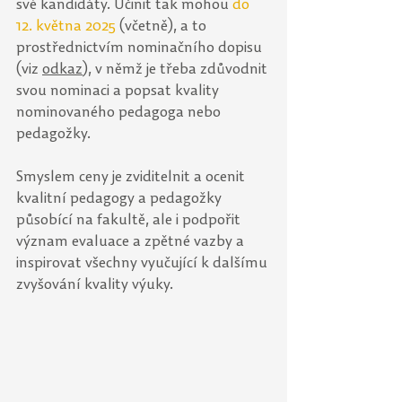
své kandidáty. Učinit tak mohou 
do 
12. května 2025
 (včetně), a to 
prostřednictvím nominačního dopisu 
(viz 
odkaz
), v němž je třeba zdůvodnit 
svou nominaci a popsat kvality 
nominovaného pedagoga nebo 
pedagožky.
Smyslem ceny je zviditelnit a ocenit 
kvalitní pedagogy a pedagožky 
působící na fakultě, ale i podpořit 
význam evaluace a zpětné vazby a 
inspirovat všechny vyučující k dalšímu 
zvyšování kvality výuky. 