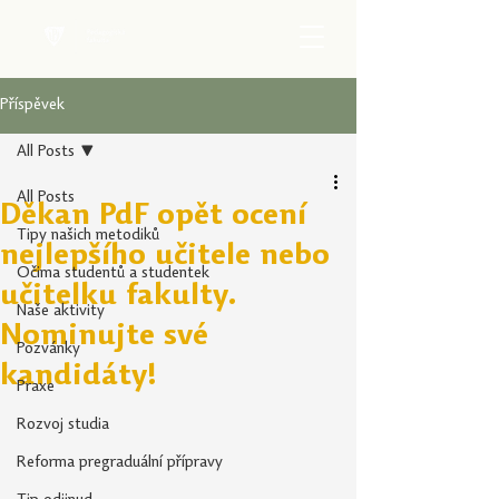
Příspěvek
All Posts
All Posts
Děkan PdF opět ocení
Tipy našich metodiků
nejlepšího učitele nebo
Očima studentů a studentek
učitelku fakulty.
Naše aktivity
Nominujte své
Pozvánky
kandidáty!
Praxe
Rozvoj studia
Reforma pregraduální přípravy