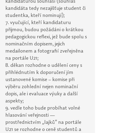
kandidaturou souhlasí (souhlas 
kandidáta tedy nezajišťuje student či 
studentka, kteří nominují);
7. vyučující, kteří kandidaturu 
přijmou, budou požádáni o krátkou 
pedagogickou reflexi, jež bude spolu s 
nominačním dopisem, jejich 
medailonem a fotografií zveřejněna 
na portále U21;
8. děkan rozhodne o udělení ceny s 
přihlédnutím k doporučení jím 
ustanovené komise – komise při 
výběru zohlední nejen nominační 
dopis, ale i evaluace výuky a další 
aspekty;
9. vedle toho bude probíhat volné 
hlasování veřejnosti — 
prostřednictvím „lajků“ na portále 
U21 se rozhodne o ceně studentů a 