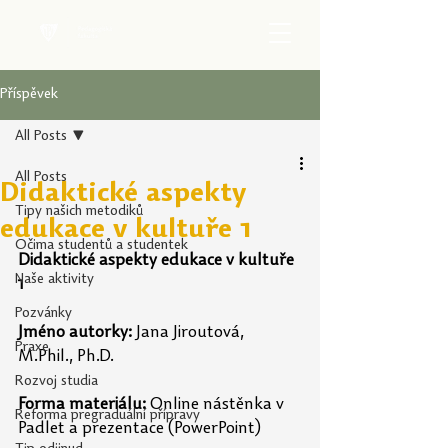
Příspěvek
All Posts
All Posts
Didaktické aspekty
Tipy našich metodiků
edukace v kultuře 1
Očima studentů a studentek
Didaktické aspekty edukace v kultuře 
Naše aktivity
1
Pozvánky
Jméno autorky:
 Jana Jiroutová, 
Praxe
M.Phil., Ph.D.
Rozvoj studia
Forma materiálu:
 Online nástěnka v 
Reforma pregraduální přípravy
Padlet a prezentace (PowerPoint)