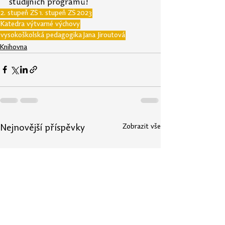
studijních programů!
2. stupeň ZŠ
1. stupeň ZŠ
2023
Katedra výtvarné výchovy
vysokoškolská pedagogika
Jana Jiroutová
Knihovna
Zobrazit vše
Nejnovější příspěvky