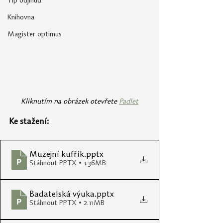
Tip odjinud
Knihovna
Magister optimus
Kliknutím na obrázek otevřete 
Padlet
Ke stažení:
Muzejní kufřík
.pptx
Stáhnout PPTX • 1.36MB
Badatelská výuka
.pptx
Stáhnout PPTX • 2.11MB