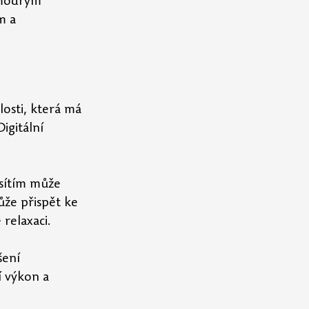
 modrým 
m a 
osti, která má 
igitální 
 sítím může 
ůže přispět ke 
 relaxaci.
šení 
í výkon a 