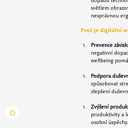
dopadů technol
světlem obrazo
nesprávnou ergo
Proč je digitální 
Prevence závislo
negativní dopad 
wellbeing pomá
Podpora duševn
způsobovat stre
zlepšení duševn
Zvýšení produkt
produktivity a 
osobní úspěchy