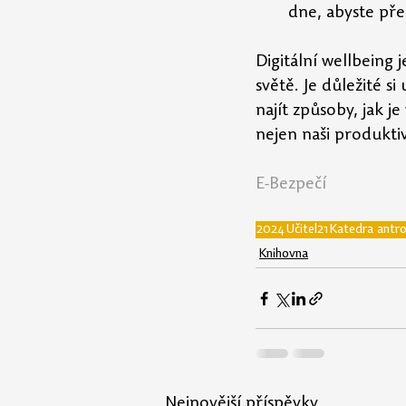
dne, abyste pře
Digitální wellbeing
světě. Je důležité s
najít způsoby, jak 
nejen naši produktivi
E-Bezpečí
2024
Učitel21
Katedra antr
Knihovna
Nejnovější příspěvky