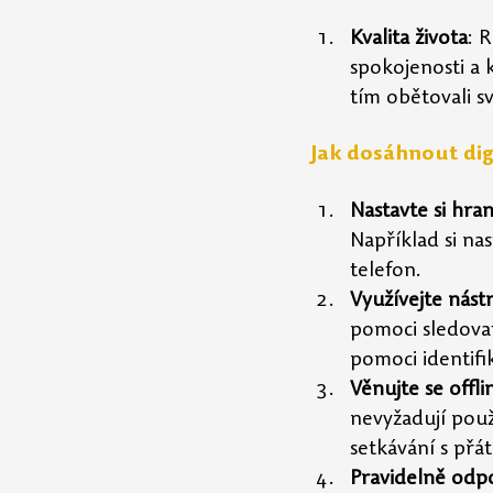
Kvalita života
: 
spokojenosti a 
tím obětovali sv
Jak dosáhnout dig
Nastavte si hran
Například si na
telefon.
Využívejte nást
pomoci sledovat
pomoci identifik
Věnujte se offli
nevyžadují použi
setkávání s přát
Pravidelně odpo