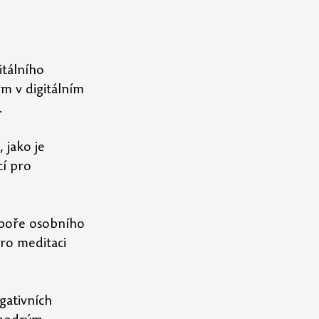
itálního 
m v digitálním 
.
 jako je 
í pro 
dpoře osobního 
ro meditaci 
gativních 