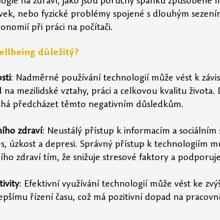
ogie na zdraví, jako jsou poruchy spánku způsobené
vek, nebo fyzické problémy spojené s dlouhým sezení
nomií při práci na počítači.
wellbeing důležitý?
sti
: Nadměrné používání technologií může vést k závisl
na mezilidské vztahy, práci a celkovou kvalitu života. D
há předcházet těmto negativním důsledkům.
ího zdraví
: Neustálý přístup k informacím a sociálním
s, úzkost a depresi. Správný přístup k technologiím m
ího zdraví tím, že snižuje stresové faktory a podporuje
ivity
: Efektivní využívání technologií může vést ke zvý
lepšímu řízení času, což má pozitivní dopad na pracovn
.