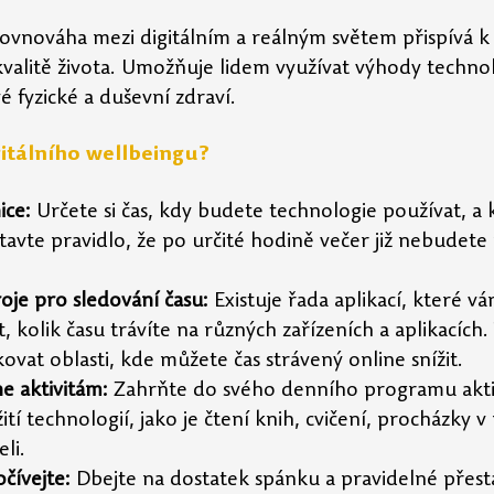
Rovnováha mezi digitálním a reálným světem přispívá k
kvalitě života. Umožňuje lidem využívat výhody technolo
é fyzické a duševní zdraví.
itálního wellbeingu?
ice:
 Určete si čas, kdy budete technologie používat, a 
stavte pravidlo, že po určité hodině večer již nebudete
roje pro sledování času:
 Existuje řada aplikací, které 
, kolik času trávíte na různých zařízeních a aplikacích
ovat oblasti, kde můžete čas strávený online snížit.
ne aktivitám:
 Zahrňte do svého denního programu aktiv
tí technologií, jako je čtení knih, cvičení, procházky 
eli.
čívejte:
 Dbejte na dostatek spánku a pravidelné přes