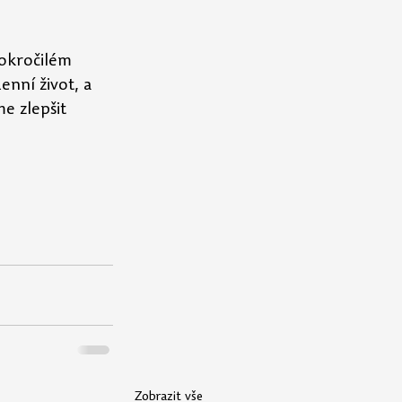
pokročilém 
enní život, a 
e zlepšit 
Zobrazit vše