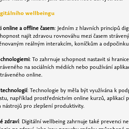
igitálního wellbeingu
online a offline časem
: Jedním z hlavních principů dig
chopnost najít zdravou rovnováhu mezi časem strávený
věnovaným reálným interakcím, koníčkům a odpočinku
echnologiemi
: To zahrnuje schopnost nastavit si hranice,
ráveného na sociálních médiích nebo používání aplikac
stráveného online.
í technologií
: Technologie by měla být využívána k po
stu, například prostřednictvím online kurzů, aplikací p
h nástrojů pro zlepšení produktivity.
é zdraví
: Digitální wellbeing zahrnuje také prevenci ne