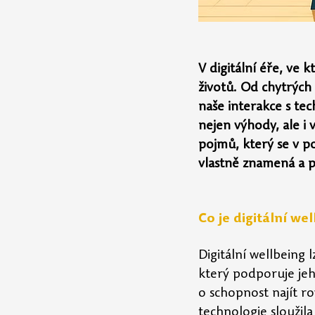
V digitální éře, ve 
životů. Od chytrých 
naše interakce s tec
nejen výhody, ale i 
pojmů, který se v pos
vlastně znamená a pr
Co je digitální we
Digitální wellbeing 
který podporuje jeh
o schopnost najít ro
technologie sloužila 