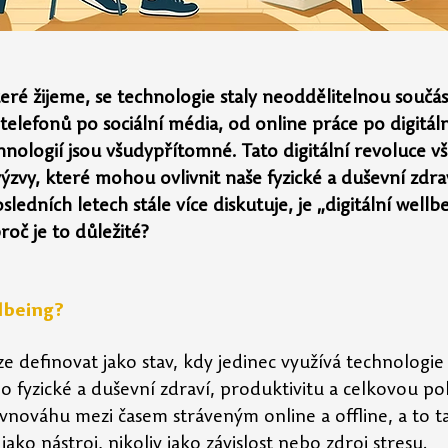
které žijeme, se technologie staly neoddělitelnou součás
telefonů po sociální média, od online práce po digitáln
hnologií jsou všudypřítomné. Tato digitální revoluce vš
výzvy, které mohou ovlivnit naše fyzické a duševní zdra
ledních letech stále více diskutuje, je „digitální wellbe
oč je to důležité?
llbeing?
lze definovat jako stav, kdy jedinec využívá technologi
o fyzické a duševní zdraví, produktivitu a celkovou po
vnováhu mezi časem stráveným online a offline, a to ta
jako nástroj, nikoliv jako závislost nebo zdroj stresu.