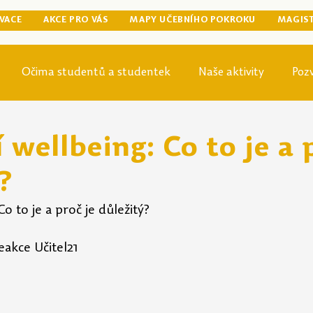
VACE
AKCE PRO VÁS
MAPY UČEBNÍHO POKROKU
MAGIS
Očima studentů a studentek
Naše aktivity
Poz
egraduální přípravy
Tip odjinud
Knihovna
Mag
í wellbeing: Co to je a 
?
Co to je a proč je důležitý?
eakce Učitel21