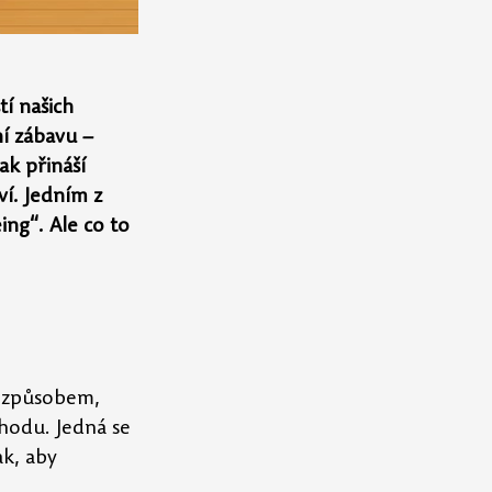
tí našich 
í zábavu – 
ak přináší 
ví. Jedním z 
ing“. Ale co to 
e způsobem, 
hodu. Jedná se 
k, aby 