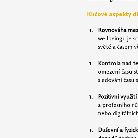
Klíčové aspekty d
Rovnováha mezi 
wellbeingu je s
světě a časem 
Kontrola nad t
omezení času st
sledování času 
Pozitivní využit
a profesního rů
nebo digitálníc
Duševní a fyzick