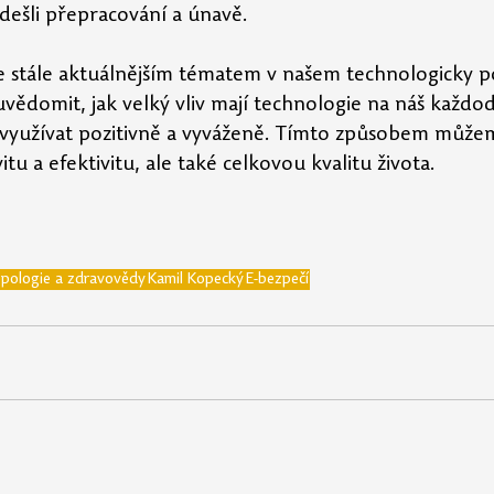
dešli přepracování a únavě.
 je stále aktuálnějším tématem v našem technologicky 
i uvědomit, jak velký vliv mají technologie na náš každod
je využívat pozitivně a vyváženě. Tímto způsobem můžem
tu a efektivitu, ale také celkovou kvalitu života.
opologie a zdravovědy
Kamil Kopecký
E-bezpečí