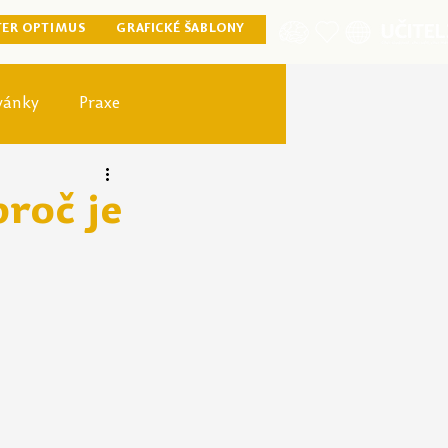
TER OPTIMUS
GRAFICKÉ ŠABLONY
vánky
Praxe
ister optimus
proč je