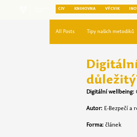
CIV
KNIHOVNA
VÝCVIK
INO
All Posts
Tipy našich metodiků
Rozvoj studia
Reforma pr
Digitáln
důležitý
Digitální wellbeing:
 
Autor:
 E-Bezpečí a r
Forma: 
článek