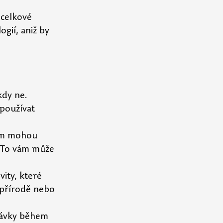
 celkové 
gií, aniž by 
kdy ne. 
 používat 
vám mohou 
. To vám může 
ity, které 
v přírodě nebo 
távky během 