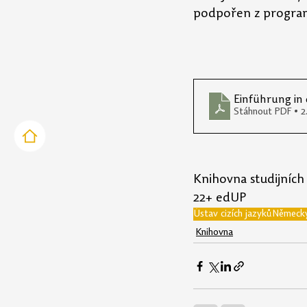
podpořen z program
Einführung in
Stáhnout PDF • 
Knihovna studijních
22+ edUP
Ústav cizích jazyků
Německý 
Knihovna