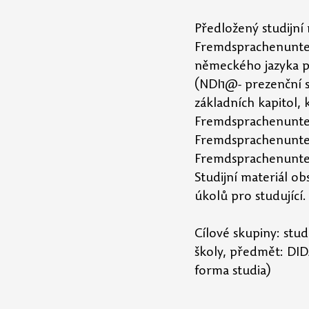
Předložený studijní 
Fremdsprachenunter
německého jazyka pr
(NDI1@- prezenční s
základních kapitol, 
Fremdsprachenunterr
Fremdsprachenunterri
Fremdsprachenunterr
Studijní materiál ob
úkolů pro studující.
Cílové skupiny: stu
školy, předmět: DI
forma studia)