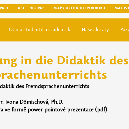
VACE
AKCE PRO VÁS
MAPY UČEBNÍHO POKROKU
MAGIS
Očima studentů a studentek
Naše aktivity
Poz
egraduální přípravy
Tip odjinud
Knihovna
Mag
ng in die Didaktik des
rachenunterrichts
idaktik des Fremdsprachenunterrichts
r. Ivona Dömischová, Ph.D.
ra ve formě power pointové prezentace (pdf)