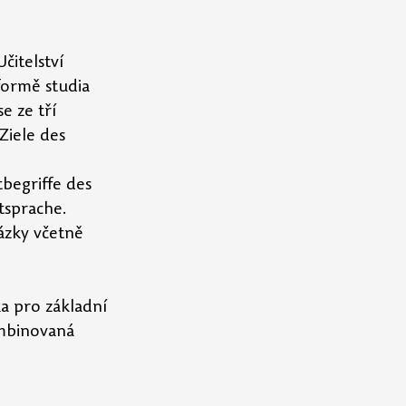
itelství 
formě studia 
 ze tří 
Ziele des 
begriffe des 
tsprache. 
ázky včetně 
a pro základní 
mbinovaná 