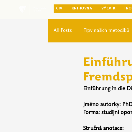
CIV
KNIHOVNA
VÝCVIK
INO
All Posts
Tipy našich metodiků
Rozvoj studia
Reforma pr
Einführu
Fremdsp
Einführung in die D
Jméno autorky: PhD
Forma: studijní opo
Stručná anotace:  