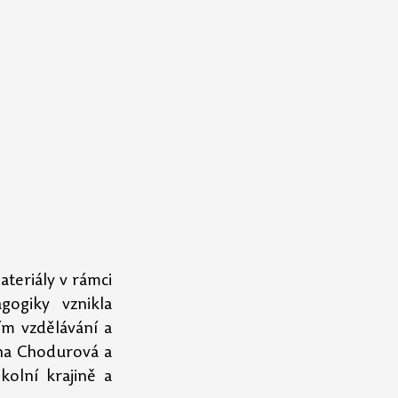
eriály v rámci 
ogiky vznikla 
m vzdělávání a 
na Chodurová a 
olní krajině a 