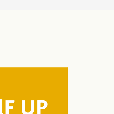
ji o sebe… a své žáky
dagogická fakulta se
juje do Týdne pro
being