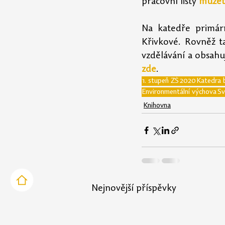
pracovní listy 
můžet
Na katedře primár
Křivkové. Rovněž t
vzdělávání a obsahu
zde
.
1. stupeň ZŠ
2020
Katedra 
Environmentální výchova
Sv
Knihovna
Nejnovější příspěvky