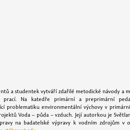
tů a studentek vytváří zdařilé metodické návody a mat
 prací. Na katedře primární a preprimární pedag
ící problematiku environmentální výchovy v primární
projektů Voda – půda – vzduch. Její autorkou je Světla
řípravy na badatelské výpravy k vodním zdrojům v ok