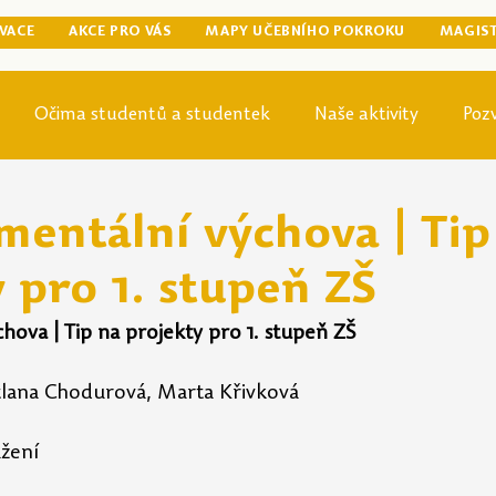
VACE
AKCE PRO VÁS
MAPY UČEBNÍHO POKROKU
MAGIS
Očima studentů a studentek
Naše aktivity
Poz
egraduální přípravy
Tip odjinud
Knihovna
Mag
mentální výchova | Tip
 pro 1. stupeň ZŠ
hova | Tip na projekty pro 1. stupeň ZŠ
tlana Chodurová, Marta Křivková
ažení