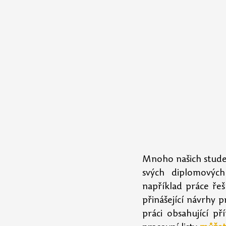
Mnoho našich studen
svých diplomových
například práce řeš
přinášející návrhy 
práci obsahující p