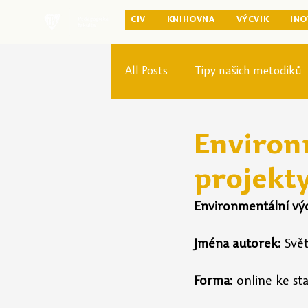
CIV
KNIHOVNA
VÝCVIK
INO
All Posts
Tipy našich metodiků
Rozvoj studia
Reforma pr
Environ
projekty
Environmentální výc
Jména autorek:
Svě
Forma:
 online ke st