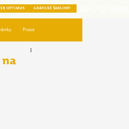
TER OPTIMUS
GRAFICKÉ ŠABLONY
vánky
Praxe
ister optimus
 na