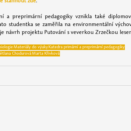
e stáhnout zde
.
ní a preprimární pedagogiky vznikla také diplomov
ato studentka se zaměřila na environmentální výcho
je návrh projektu Putování s veverkou Zrzečkou lese
biologie
Materiály do výuky
Katedra primární a preprimární pedagogiky
ětlana Chodurová
Marta Křivková