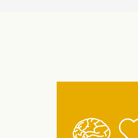
Portál Pečuji o sebe nabízí
startovací balíček pro
pedagogy!