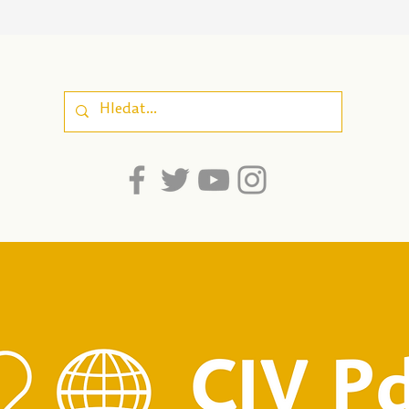
Poznej svou osobnost |
Peču
Nová pomůcka pro
| Pe
sebepoznání, která
zapo
propojuje odborné
well
poznatky a
srozumitelnost pro
dospívající