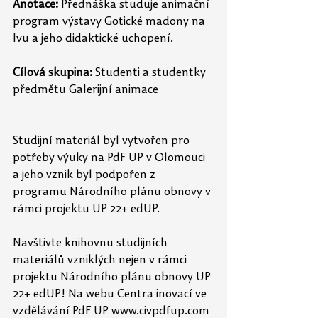
Anotace:
 Přednáška studuje animační 
program výstavy Gotické madony na 
lvu a jeho didaktické uchopení. 
Cílová skupina:
 Studenti a studentky 
předmětu Galerijní animace
Studijní materiál byl vytvořen pro 
potřeby výuky na PdF UP v Olomouci 
a jeho vznik byl podpořen z 
programu Národního plánu obnovy v 
rámci projektu UP 22+ edUP.
Navštivte knihovnu studijních 
materiálů vzniklých nejen v rámci 
projektu Národního plánu obnovy UP 
22+ edUP! Na webu Centra inovací ve 
vzdělávání PdF UP www.civpdfup.com 