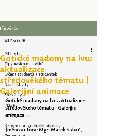
Příspěvek
All Posts
All Posts
Gotické madony na lvu:
Tipy našich metodiků
aktualizace
Očima studentů a studentek
středověkého tématu |
Naše aktivity
Galerijní animace
Pozvánky
Gotické madony na lvu: aktualizace 
Praxe
středověkého tématu | Galerijní 
animace
Rozvoj studia
Reforma pregraduální přípravy
Jméno autora:
 Mgr. Marek Šobáň, 