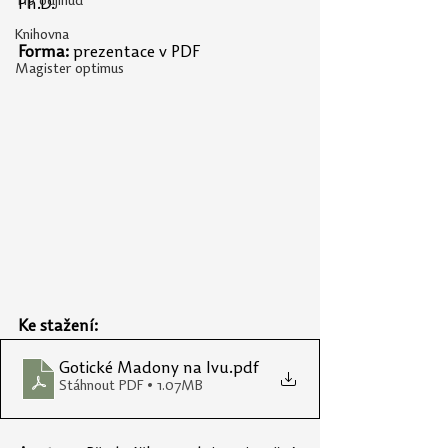
Tip odjinud
Ph.D.
Knihovna
Forma:
 prezentace v PDF
Magister optimus
Ke stažení:
Gotické Madony na lvu
.pdf
Stáhnout PDF • 1.07MB