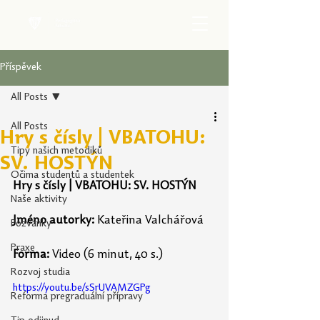
Příspěvek
All Posts
All Posts
Hry s čísly | VBATOHU:
Tipy našich metodiků
SV. HOSTÝN
Očima studentů a studentek
Hry s čísly | VBATOHU: SV. HOSTÝN
Naše aktivity
Jméno autorky: 
Kateřina Valchářová
Pozvánky
Praxe
Forma:
 Video (6 minut, 40 s.)
Rozvoj studia
https://youtu.be/sSrUVAMZGPg
Reforma pregraduální přípravy