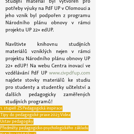
Studijní materiál byl vytvořen pro 
potřeby výuky na PdF UP v Olomouci a 
jeho vznik byl podpořen z programu 
Národního plánu obnovy v rámci 
projektu UP 22+ edUP.
Navštivte knihovnu studijních 
materiálů vzniklých nejen v rámci 
projektu Národního plánu obnovy UP 
22+ edUP! Na webu Centra inovací ve 
vzdělávání PdF UP 
www.civpdfup.com
najdete stovky materiálů ke studiu 
pro studenty a studentky učitelství a 
dalších pedagogicky zaměřených 
studijních programů!
1. stupeň ZŠ
Pedagogická inspirace
Tipy do pedagogické praxe
2023
Videa
Ústav pedagogiky
Předměty pedagogicko-psychologického základu