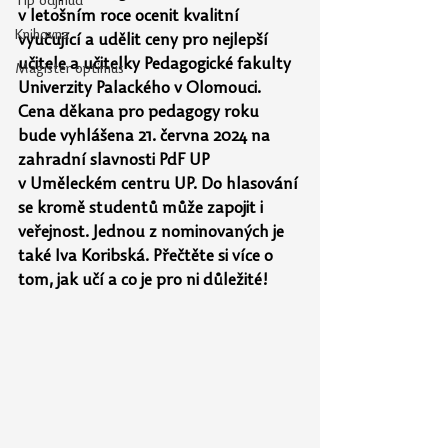
Tip odjinud
v letošním roce ocenit kvalitní 
Knihovna
vyučující a udělit ceny pro nejlepší 
učitele a učitelky Pedagogické fakulty 
Magister optimus
Univerzity Palackého v Olomouci. 
Cena děkana pro pedagogy roku 
bude vyhlášena 21. června 2024 na 
zahradní slavnosti PdF UP 
v Uměleckém centru UP. Do hlasování 
se kromě studentů může zapojit i 
veřejnost. Jednou z nominovaných je 
také Iva Koribská. Přečtěte si více o 
tom, jak učí a co je pro ni důležité!