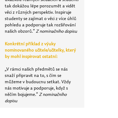
ukázkou reálných situacích a studenti 
tak dokážou lépe porozumět a vidět 
věci z různých perspektiv. Inspiruje 
studenty se zajímat o věci z více úhlů 
pohledu a podporuje tak rozšiřování 
našich obzorů.“ 
Z nominačního dopisu
Konkrétní příklad z výuky 
nominovaného učitele/učitelky, který 
by mohl inspirovat ostatní:
„V rámci našich předmětů se nás 
snaží připravit na to, s čím se 
můžeme v budoucnu setkat. Vždy 
nás motivuje a podporuje, když s 
něčím bojujeme.“ 
Z nominačního 
dopisu
„Paní Koribská umí výborně pracovat 