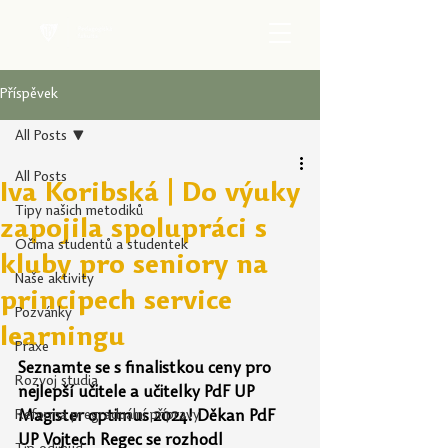
Příspěvek
All Posts
All Posts
Iva Koribská | Do výuky
Tipy našich metodiků
zapojila spolupráci s
Očima studentů a studentek
kluby pro seniory na
Naše aktivity
principech service
Pozvánky
learningu
Praxe
Seznamte se s finalistkou ceny pro 
Rozvoj studia
nejlepší učitele a učitelky PdF UP 
Reforma pregraduální přípravy
Magister optimus 2024! Děkan PdF 
UP Vojtech Regec se rozhodl 