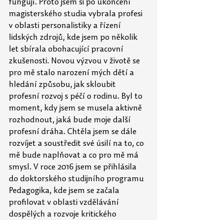
fungují. Proto jsem si po ukončení 
magisterského studia vybrala profesi 
v oblasti personalistiky a řízení 
lidských zdrojů, kde jsem po několik 
let sbírala obohacující pracovní 
zkušenosti. Novou výzvou v životě se 
pro mě stalo narození mých dětí a 
hledání způsobu, jak skloubit 
profesní rozvoj s péčí o rodinu. Byl to 
moment, kdy jsem se musela aktivně 
rozhodnout, jaká bude moje další 
profesní dráha. Chtěla jsem se dále 
rozvíjet a soustředit své úsilí na to, co 
mě bude naplňovat a co pro mě má 
smysl. V roce 2016 jsem se přihlásila 
do doktorského studijního programu 
Pedagogika, kde jsem se začala 
profilovat v oblasti vzdělávání 
dospělých a rozvoje kritického 