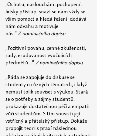
„Ochotu, naslouchání, pochopení, 
lidský přístup, snaží se nám vždy se 
vším pomoct a hledá řešení, dodává 
nám odvahu a motivuje 
nás.“ 
Z nominačního dopisu
„Pozitivní povahu, cenné zkušenosti, 
rady, erudovanost vyučujících 
předmětů...“ 
Z nominačního dopisu
„Ráda se zapojuje do diskuse se 
studenty o různých tématech, i když 
nemusí tolik souviset s výukou. Stará 
se o potřeby a zájmy studentů, 
prokazuje dostatečnou péči a empatii 
vůči studentům. S tím souvisí i její 
vstřícný a přátelský přístup. Dokáže 
propojit teorii s praxí následnou 