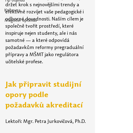
Tip odjinud
držet krok s nejnovějšími trendy a 
Knihovna
efektivně rozvíjet vaše pedagogické i 
odborné dovednosti. Naším cílem je 
Magister optimus
společně tvořit prostředí, které 
inspiruje nejen studenty, ale i nás 
samotné — a které odpovídá 
požadavkům reformy pregraduální 
přípravy a MŠMT jako regulátora 
učitelské profese.
Jak připravit studijní 
opory podle 
požadavků akreditací
Lektoři: Mgr. Petra Jurkovičová, Ph.D.