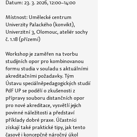
Datum: 23. 3. 2026, 12:00–14:00
Místnost: 
Umělecké centrum 
Univerzity Palackého (konvikt), 
Univerzitní 3, Olomouc, ateliér sochy 
č. 1.18 (přízemí)
Workshop je zaměřen na tvorbu 
studijních opor pro kombinovanou 
formu studia v souladu s aktuálními 
akreditačními požadavky. Tým 
Ústavu speciálněpedagogických studií 
PdF UP se podělí o zkušenosti z 
přípravy souboru distančních opor 
pro nové akreditace, vysvětlí jejich 
povinné náležitosti a představí 
příklady dobré praxe. Účastníci 
získají také praktické tipy, jak tento 
časově i koncepčně náročný úkol 