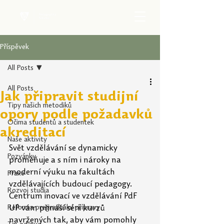
Příspěvek
All Posts
All Posts
Jak připravit studijní
Tipy našich metodiků
opory podle požadavků
Očima studentů a studentek
akreditací
Naše aktivity
Svět vzdělávání se dynamicky 
Pozvánky
proměňuje a s ním i nároky na 
moderní výuku na fakultách 
Praxe
vzdělávajících budoucí pedagogy. 
Rozvoj studia
Centrum inovací ve vzdělávání PdF 
Reforma pregraduální přípravy
UP vám přináší sérii kurzů 
navržených tak, aby vám pomohly 