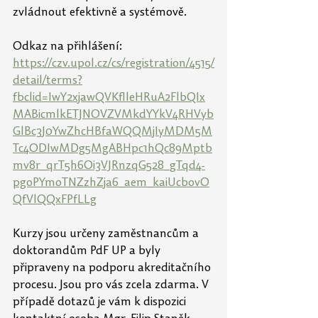
zvládnout efektivně a systémově.
Odkaz na přihlášení: 
https://czv.upol.cz/cs/registration/4515/
detail/terms?
fbclid=IwY2xjawQVKflleHRuA2FlbQIx
MABicmlkETJNOVZVMkdYYkV4RHVyb
GlBc3J0YwZhcHBfaWQQMjIyMDM5M
Tc4ODIwMDg5MgABHpc1hQc89Mptb
mv8r_qrT5h6Oi3VJRnzqG528_gTqd4-
pgoPYmoTNZzhZja6_aem_kaiUcbovO
QfVlQQxFPfLLg
Kurzy jsou určeny zaměstnancům a 
doktorandům PdF UP a byly 
připraveny na podporu akreditačního 
procesu. Jsou pro vás zcela zdarma. V 
případě dotazů je vám k dispozici 