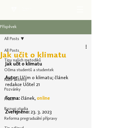
Příspěvek
All Posts
All Posts
Jak učit o klimatu
Tipy našich metodiků
Jak učit o klimatu
Očima studentů a studentek
Autor:
 Učím o klimatu; článek 
Naše aktivity
redakce Učitel 21
Pozvánky
Forma: 
článek, 
online
Praxe
Rozvoj studia
Zveřejněno:
 23. 3. 2023
Reforma pregraduální přípravy