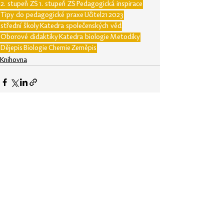
2. stupeň ZŠ
1. stupeň ZŠ
Pedagogická inspirace
Tipy do pedagogické praxe
Učitel21
2023
střední školy
Katedra společenských věd
Oborové didaktiky
Katedra biologie
Metodiky
Dějepis
Biologie
Chemie
Zeměpis
Knihovna
Zobrazit vše
Nejnovější příspěvky