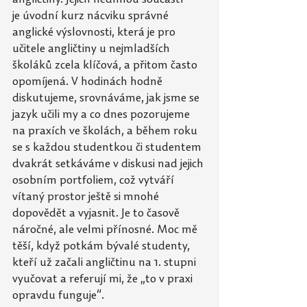
je
úvodní kurz nácviku správné 
anglické výslovnosti, která je pro 
učitele angličtiny u
nejmladších 
školáků zcela klíčová, a přitom často 
opomíjená. V hodinách hodně 
diskutujeme, srovnáváme, jak jsme se 
jazyk učili my a co dnes pozorujeme 
na praxích ve
školách, a během roku 
se s každou studentkou či studentem 
dvakrát setkáváme v diskusi nad jejich 
osobním portfoliem, což vytváří 
vítaný prostor ještě si mnohé 
dopovědět a
vyjasnit. Je to časově 
náročné, ale velmi přínosné. Moc mě 
těší, když potkám bývalé studenty, 
kteří už začali angličtinu na 1. stupni 
vyučovat a referují mi, že „to v praxi 
opravdu funguje“. 