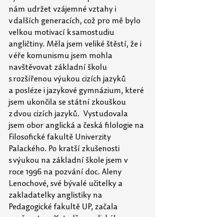
nám udržet vzájemné vztahy i 
v dalších generacích, což pro mě bylo 
velkou motivací k samostudiu 
angličtiny. Měla jsem veliké štěstí, že i 
v éře komunismu jsem mohla 
navštěvovat základní školu 
s rozšířenou výukou cizích jazyků 
a
posléze i jazykové gymnázium, které 
jsem ukončila se státní zkouškou 
z dvou cizích jazyků.  Vystudovala 
jsem obor anglická a česká filologie na 
Filosofické fakultě Univerzity 
Palackého. Po kratší zkušenosti 
s výukou na základní škole jsem v 
roce 1996 na pozvání doc. Aleny 
Lenochové, své bývalé učitelky a 
zakladatelky anglistiky na 
Pedagogické fakultě UP, začala 