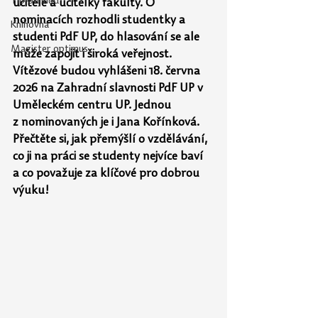
Tip odjinud
učitele a učitelky fakulty. O 
nominacích rozhodli studentky a 
Knihovna
studenti PdF UP, do hlasování se ale 
Magister optimus
může zapojit i široká veřejnost. 
Vítězové budou vyhlášeni 18. června 
2026 na
Zahradní slavnosti PdF UP v 
Uměleckém centru UP. Jednou 
z nominovaných je
i
Jana
Kořínková. 
Přečtěte si, jak přemýšlí o vzdělávání, 
co ji na práci se studenty nejvíce baví 
a co považuje za klíčové pro dobrou 
výuku!