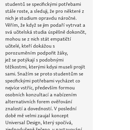
studentů se
specifickými potřebami 
stále roste, a sleduji, že pro některé z 
nich je studium opravdu náročné. 
Věřím, že když se jim podaří vytrvat a 
svá učitelská studia úspěšně dokončit, 
mohou se z nich stát empatičtí 
učitelé, kteří dokážou s 
porozuměním podpořit žáky, 
jež
se
potýkají s podobnými 
těžkostmi, kterými kdysi museli projít 
sami. Snažím se proto studentům se 
specifickými potřebami vycházet co 
nejvíce vstříc, především formou 
osobních konzultací a nabízením 
alternativních forem ověřování 
znalostí a dovedností. V
poslední 
době mě velmi zaujal koncept 
Universal Design, který spočívá, 
zjednodušeně řečeno, v nastavování 