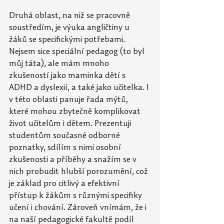
Druhá oblast, na niž se pracovně 
soustředím, je výuka angličtiny u 
žáků se specifickými potřebami. 
Nejsem sice speciální pedagog (to byl 
můj táta), ale mám mnoho 
zkušeností jako maminka dětí s 
ADHD a dyslexií, a také jako učitelka. I 
v této oblasti panuje řada mýtů, 
které mohou zbytečně komplikovat 
život učitelům i dětem. Prezentuji 
studentům současné odborné 
poznatky, sdílím s nimi osobní 
zkušenosti a příběhy a snažím se v 
nich probudit hlubší porozumění, což 
je základ pro citlivý a efektivní 
přístup k žákům s různými specifiky 
učení i chování. Zároveň vnímám, že i 
na naší pedagogické fakultě podíl 