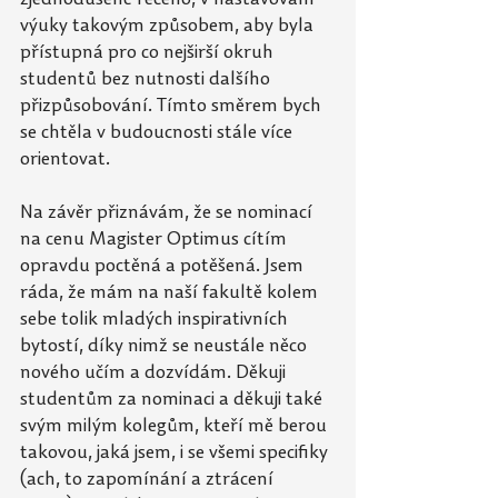
výuky takovým způsobem, aby byla 
přístupná pro co nejširší okruh 
studentů bez nutnosti dalšího 
přizpůsobování. Tímto směrem bych 
se chtěla v budoucnosti stále více 
orientovat. 
Na závěr přiznávám, že se nominací 
na cenu Magister Optimus cítím 
opravdu poctěná a
potěšená. Jsem 
ráda, že mám na naší fakultě kolem 
sebe tolik mladých inspirativních 
bytostí, díky nimž se neustále něco 
nového učím a dozvídám. Děkuji 
studentům za
nominaci a děkuji také 
svým milým kolegům, kteří mě berou 
takovou, jaká jsem, i
se
všemi specifiky 
(ach, to zapomínání a ztrácení 