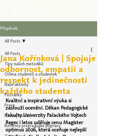
Příspěvek
All Posts
All Posts
Jana Kořínková | Spojuje
Tipy našich metodiků
odbornost, empatii a
Očima studentů a studentek
respekt k jedinečnosti
Naše aktivity
každého studenta
Pozvánky
Kvalitní a inspirativní výuka si 
Praxe
zaslouží ocenění. Děkan Pedagogické 
fakulty Univerzity Palackého Vojtech 
Rozvoj studia
Regec i letos uděluje cenu Magister 
Reforma pregraduální přípravy
optimus 2026, která oceňuje nejlepší 