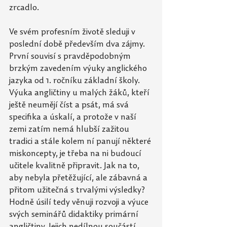
zrcadlo. 
Ve svém profesním životě sleduji v 
poslední době především dva zájmy. 
První souvisí s
pravděpodobným 
brzkým zavedením výuky anglického 
jazyka od 1. ročníku základní školy. 
Výuka angličtiny u malých žáků, kteří 
ještě neumějí číst a psát, má svá 
specifika a úskalí, a
protože v naší 
zemi zatím nemá hlubší zažitou 
tradici a stále kolem ní panují některé 
miskoncepty, je třeba na ni budoucí 
učitele kvalitně připravit. Jak na to, 
aby nebyla přetěžující, ale zábavná a 
přitom užitečná s trvalými výsledky? 
Hodně úsilí tedy věnuji rozvoji a výuce 
svých seminářů didaktiky primární 
angličtiny. Jejich nedílnou součástí 