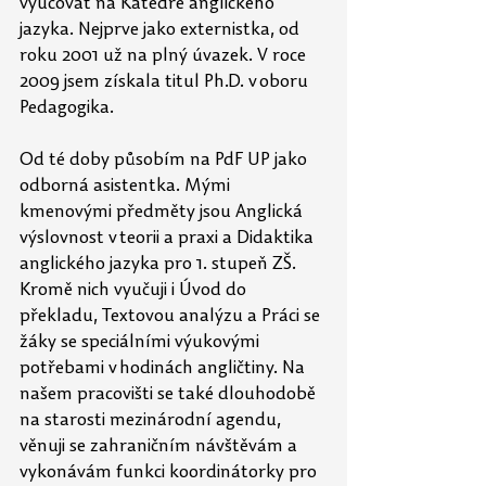
vyučovat na Katedře anglického 
jazyka. Nejprve jako externistka, od 
roku 2001 už na plný úvazek. V roce 
2009 jsem získala titul Ph.D. v oboru 
Pedagogika.  
Od té doby působím na PdF UP jako 
odborná asistentka. Mými 
kmenovými předměty jsou Anglická 
výslovnost v teorii a praxi a Didaktika 
anglického jazyka pro 1. stupeň ZŠ. 
Kromě nich vyučuji i Úvod do 
překladu, Textovou analýzu a Práci se 
žáky se speciálními výukovými 
potřebami v hodinách angličtiny. Na 
našem pracovišti se také dlouhodobě 
na starosti mezinárodní agendu, 
věnuji se zahraničním návštěvám a 
vykonávám funkci koordinátorky pro 