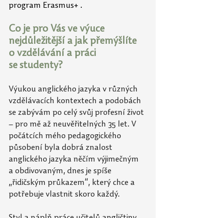
program Erasmus+ .  
Co je pro Vás ve výuce 
nejdůležitější a jak přemýšlíte 
o vzdělávání a práci 
se
studenty?
Výukou anglického jazyka v různých 
vzdělávacích kontextech a podobách 
se zabývám po
celý svůj profesní život 
– pro mě až neuvěřitelných 35 let. V 
počátcích mého pedagogického 
působení byla dobrá znalost 
anglického jazyka něčím výjimečným 
a
obdivovaným, dnes je
spíše 
„řidičským průkazem“, který chce a 
potřebuje vlastnit skoro každý. 
Styl a náplň práce učitelů angličtiny 