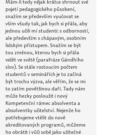
Mám-li tedy nějak krátce shrnout své 
pojetí pedagogického působení, 
snažím se především vyučovat se 
vším všudy tak, jak bych si přála, aby 
jednou učili mí studenti: s odborností, 
ale
především s chápavým, osobním 
lidským přístupem. Snažím se být 
tou změnou, kterou bych si přála 
vidět ve světě (parafráze Gándhího 
slov). Se stále rostoucím počtem 
studentů v seminářích je to začíná 
být trochu výzva, ale věřím, že se mi 
to zatím povětšinou daří. Tady nám 
může hezky posloužit i nový 
Kompetenční rámec absolventa a 
absolventky učitelství. Nejenže ho 
potřebujeme vtělit do nově 
akreditovaných programů, můžeme 
ho
obrátit i vůči sobě jako užitečné 