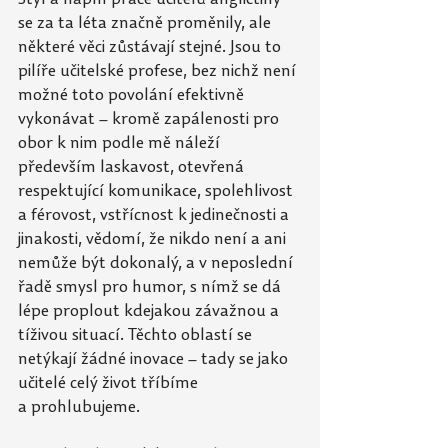
se za ta léta značně proměnily, ale 
některé věci zůstávají stejné. Jsou to 
pilíře učitelské profese, bez nichž není 
možné toto povolání efektivně 
vykonávat – kromě zapálenosti pro 
obor k nim podle mě náleží 
především laskavost, otevřená 
respektující komunikace, spolehlivost 
a férovost, vstřícnost k
jedinečnosti a 
jinakosti, vědomí, že nikdo není a ani 
nemůže být dokonalý, a v neposlední 
řadě smysl pro humor, s nímž se dá 
lépe proplout kdejakou závažnou a 
tíživou situací. Těchto oblastí se 
netýkají žádné inovace – tady se jako 
učitelé celý život tříbíme 
a
prohlubujeme. 