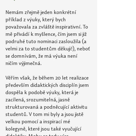
Nemám zřejmě jeden konkrétní 
příklad z výuky, který bych 
považovala za zvláště inspirativní. To 
mě přivádí k myšlence, čím jsem si již 
podruhé tuto nominaci zasloužila (a 
velmi za to studentům děkuji!), neboť 
se domnívám, že má výuka není 
ničím výjimečná.
Věřím však, že během 20 let realizace 
především didaktických disciplín jsem 
dospěla k podobě výuky, která je 
zacílená, srozumitelná, jasně 
strukturovaná a podněcující aktivitu 
studentů. V tom mi byly a jsou jistě 
velkou pomocí a inspirací mé 
kolegyně, které jsou také vyučující 