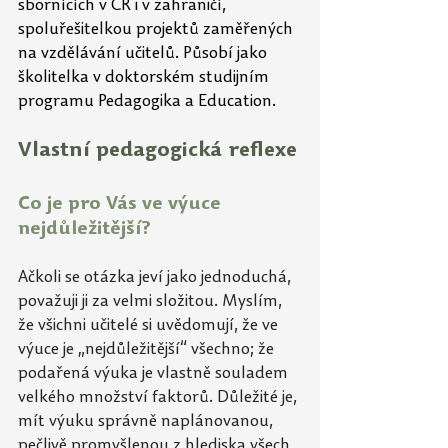
sbornících v ČR i v zahraničí, 
spoluřešitelkou projektů zaměřených 
na vzdělávání učitelů. Působí jako 
školitelka v doktorském studijním 
programu Pedagogika a Education.
Vlastní pedagogická reflexe
Co je pro Vás ve výuce 
nejdůležitější? 
Ačkoli se otázka jeví jako jednoduchá, 
považuji ji za velmi složitou. Myslím, 
že všichni učitelé si uvědomují, že ve 
výuce je „nejdůležitější“ všechno; že 
podařená výuka je vlastně souladem 
velkého množství faktorů. Důležité je, 
mít výuku správně naplánovanou, 
pečlivě promyšlenou z hlediska všech 