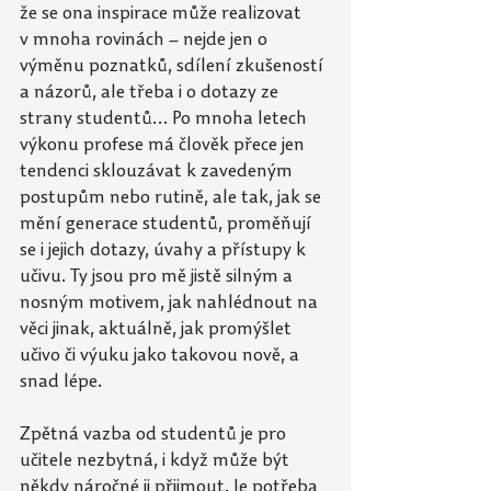
že se ona inspirace může realizovat 
v mnoha rovinách – nejde jen o 
výměnu poznatků, sdílení zkušeností 
a názorů, ale třeba i o dotazy ze 
strany studentů… Po mnoha letech 
výkonu profese má člověk přece jen 
tendenci sklouzávat k zavedeným 
postupům nebo rutině, ale tak, jak se 
mění generace studentů, proměňují 
se i jejich dotazy, úvahy a přístupy k 
učivu. Ty jsou pro mě jistě silným a 
nosným motivem, jak nahlédnout na 
věci jinak, aktuálně, jak promýšlet 
učivo či výuku jako takovou nově, a 
snad lépe.
Zpětná vazba od studentů je pro 
učitele nezbytná, i když může být 
někdy náročné ji přijmout. Je potřeba 