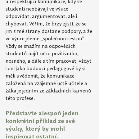
a respektující komunikace, kdy se 
studenti neobávají ve výuce 
odpovídat, argumentovat, ale i 
chybovat. Věřím, že brzy zjistí, že se 
jim z mé strany dostane podpory, a že 
ve výuce jdeme „společnou cestou“. 
Vždy se snažím na odpovědích 
studentů najít něco pozitivního, 
nosného, a dále s tím pracovat; vždyť 
i oni jako budoucí pedagogové by si 
měli uvědomit, že komunikace 
založená na vzájemné úctě učitele a 
žáka je jedním ze základních kamenů 
této profese.
Představte alespoň jeden 
konkrétní příklad ze své 
výuky, který by mohl 
inspirovat ostatní. 