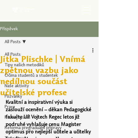
Příspěvek
All Posts
All Posts
Jitka Plischke | Vnímá
Tipy našich metodiků
zpětnou vazbu jako
Očima studentů a studentek
nedílnou součást
Naše aktivity
učitelské profese
Pozvánky
Kvalitní a inspirativní výuka si 
Praxe
zaslouží ocenění – děkan Pedagogické 
fakulty UP Vojtech Regec letos již 
Rozvoj studia
podruhé vyhlašuje cenu Magister 
Reforma pregraduální přípravy
optimus pro nejlepší učitele a učitelky 