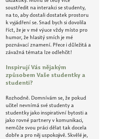
didaktiky. Mohu se tedy více 
soustředit na interakci se studenty, 
na to, aby dostali dostatek prostoru 
k vyjádření se. Snad bych si dovolila 
říct, že je v mé výuce vždy místo pro 
humor, že hlasitý smích je mé 
poznávací znamení. Přece i důležitá a 
závažná témata lze odlehčit!
Inspirují Vás nějakým 
způsobem Vaše studentky a 
studenti? 
Rozhodně. Domnívám se, že pokud 
učitel nevnímá své studenty a 
studentky jako inspirativní bytosti a 
jako rovné partnery v komunikaci, 
nemůže svou práci dělat tak docela 
dobře a pro něj uspokojivě. Skvělé je, 