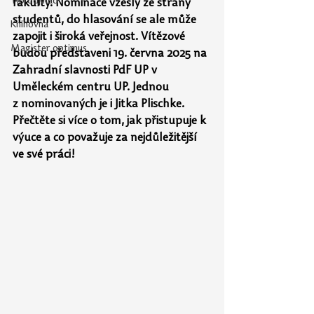
Tip odjinud
fakulty. Nominace vzešly ze strany 
studentů, do hlasování se ale může 
Knihovna
zapojit i široká veřejnost. Vítězové 
Magister optimus
budou představeni 19. června 2025 na 
Zahradní slavnosti PdF UP v 
Uměleckém centru UP. Jednou 
z nominovaných je i Jitka Plischke. 
Přečtěte si více o tom, jak přistupuje k 
výuce a co považuje za nejdůležitější 
ve své práci!