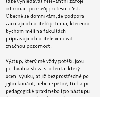
také vyhledávat relevantní zdroje 
informací pro svůj profesní růst. 
Obecně se domnívám, že podpora 
začínajících učitelů je téma, kterému 
bychom měli na fakultách 
připravujících učitele věnovat 
značnou pozornost.
Výstup, který mě vždy potěší, jsou 
pochvalná slova studenta, který 
ocení výuku, ať již bezprostředně po 
jejím konání, nebo i zpětně, třeba po 
pedagogické praxi nebo i po nástupu 
do profese. Kdykoli si student 
uvědomí, že získal znalosti a 
dovednosti v praxi dobře využitelné, 
nebo kdy se začne do praxe o něco 
více těšit, mohu si říci, že jsem odvedla 
dobrou práci.