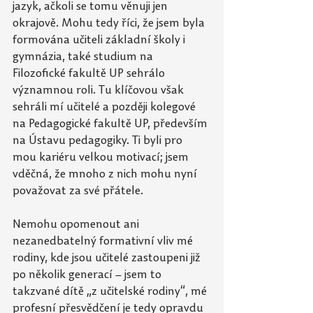
jazyk, ačkoli se tomu věnuji jen 
okrajově. Mohu tedy říci, že jsem byla 
formována učiteli základní školy i 
gymnázia, také studium na 
Filozofické fakultě UP sehrálo 
významnou roli. Tu klíčovou však 
sehráli mí učitelé a později kolegové 
na Pedagogické fakultě UP, především 
na Ústavu pedagogiky. Ti byli pro 
mou kariéru velkou motivací; jsem 
vděčná, že mnoho z nich mohu nyní 
považovat za své přátele.
Nemohu opomenout ani 
nezanedbatelný formativní vliv mé 
rodiny, kde jsou učitelé zastoupeni již 
po několik generací – jsem to 
takzvané dítě „z učitelské rodiny“, mé 
profesní přesvědčení je tedy opravdu 