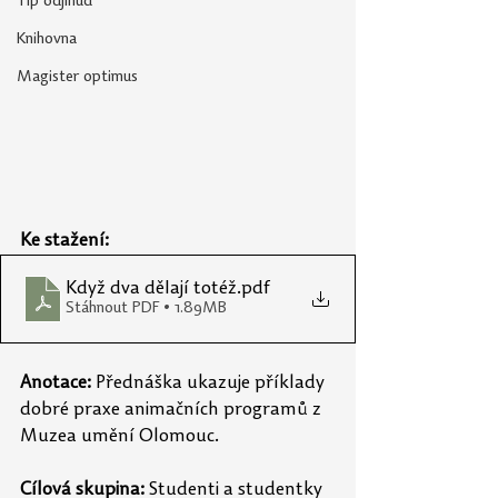
Tip odjinud
Knihovna
Magister optimus
Ke stažení:
Když dva dělají totéž
.pdf
Stáhnout PDF • 1.89MB
Anotace:
 Přednáška ukazuje příklady 
dobré praxe animačních programů z 
Muzea umění Olomouc.
Cílová skupina:
 Studenti a studentky 