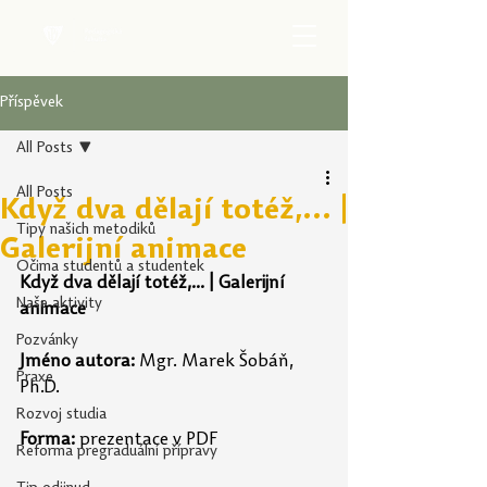
Příspěvek
All Posts
All Posts
Když dva dělají totéž,... |
Tipy našich metodiků
Galerijní animace
Očima studentů a studentek
Když dva dělají totéž,... | Galerijní 
Naše aktivity
animace
Pozvánky
Jméno autora:
 Mgr. Marek Šobáň, 
Praxe
Ph.D.
Rozvoj studia
Forma:
 prezentace v PDF
Reforma pregraduální přípravy