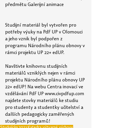
předmětu Galerijní animace
Studijní materiál byl vytvořen pro 
potřeby výuky na PdF UP v Olomouci 
a jeho vznik byl podpořen z 
programu Národního plánu obnovy v 
rámci projektu UP 22+ edUP.
Navštivte knihovnu studijních 
materiálů vzniklých nejen v rámci 
projektu Národního plánu obnovy UP 
22+ edUP! Na webu Centra inovací ve 
vzdělávání PdF UP www.civpdfup.com 
najdete stovky materiálů ke studiu 
pro studenty a studentky učitelství a 
dalších pedagogicky zaměřených 
studijních programů!
Studujícím
2023
Katedra výtvarné výchovy