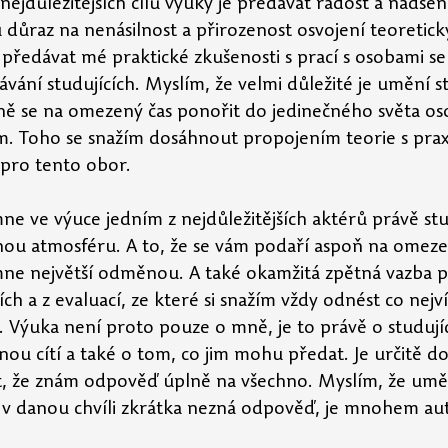
ejdůležitějších cílů výuky je předávat radost a nadšení
důraz na nenásilnost a přirozenost osvojení teoretic
 předávat mé praktické zkušenosti s prací s osobami s
vání studujících. Myslím, že velmi důležité je umění st
ě se na omezený čas ponořit do jedinečného světa os
m. Toho se snažím dosáhnout propojením teorie s pra
pro tento obor.
e ve výuce jedním z nejdůležitějších aktérů právě stud
nou atmosféru. A to, že se vám podaří aspoň na omez
mne největší odměnou. A také okamžitá zpětná vazba p
ch a z evaluací, ze které si snažím vždy odnést co nejvíc
. Výuka není proto pouze o mně, je to právě o studujíc
nou cítí a také o tom, co jim mohu předat. Je určitě do
at, že znám odpověď úplně na všechno. Myslím, že umě
 v danou chvíli zkrátka nezná odpověď, je mnohem aute