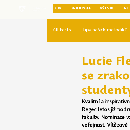
CIV
KNIHOVNA
VÝCVIK
INO
All Posts
Tipy našich metodiků
Rozvoj studia
Reforma pr
Lucie Fl
se zrak
student
Kvalitní a inspirati
Regec letos již podr
fakulty. Nominace vz
veřejnost. Vítězové