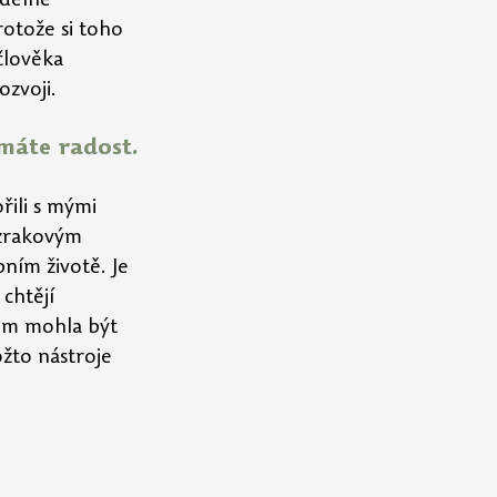
delně 
rotože si toho 
člověka 
zvoji.
 máte radost.
řili s mými 
 zrakovým 
bním životě. Je 
chtějí 
sem mohla být 
ožto nástroje 