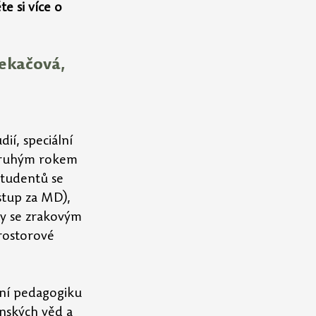
e si více o 
ekačová, 
 
ií, speciální 
druhým rokem 
studentů se 
stup za MD), 
y se zrakovým 
rostorové 
lní pedagogiku 
enských věd a 