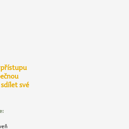
 přístupu 
pečnou 
sdílet své 
e:
veň 