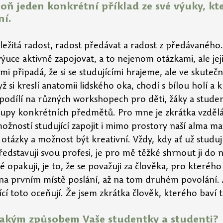
oň jeden konkrétní příklad ze své výuky, kt
ní.
ležitá radost, radost předávat a radost z předávaného.
výuce aktivně zapojovat, a to nejenom otázkami, ale jej
mi připadá, že si se studujícími hrajeme, ale ve skutečn
yž si kreslí anatomii lidského oka, chodí s bílou holí a 
 podílí na různých workshopech pro děti, žáky a studen
stupy konkrétních předmětů. Pro mne je zkrátka vzdělá
žností studující zapojit i mimo prostory naší alma mat
é otázky a možnost být kreativní. Vždy, kdy ať už studují
dstavuji svou profesi, je pro mě těžké shrnout ji do n
 opakuji, je to, že se považuji za člověka, pro kterého 
a na prvním místě poslání, až na tom druhém povolání.
jící toto oceňují. Že jsem zkrátka člověk, kterého baví t
ějakým způsobem Vaše studentky a studenti?