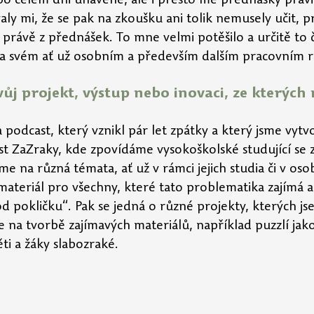
po celém dni unavené, ale i přesto mé přednášky pravi
ly mi, že se pak na zkoušku ani tolik nemusely učit, p
právě z přednášek. To mne velmi potěšilo a určitě to 
a svém ať už osobním a především dalším pracovním ro
vůj projekt, výstup nebo inovaci, ze kterých
 podcast, který vznikl pár let zpátky a který jsme vytvo
ast ZaZraky, kde zpovídáme vysokoškolské studující se
me na různá témata, ať už v rámci jejich studia či v oso
ateriál pro všechny, které tato problematika zajímá a 
d pokličku“. Pak se jedná o různé projekty, kterých j
se na tvorbě zajímavých materiálů, například puzzlí jak
ti a žáky slabozraké.