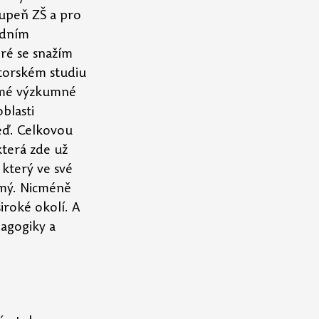
upeň ZŠ a pro 
adním 
é se snažím 
torském studiu 
 mé výzkumné 
blasti 
eď. Celkovou 
která zde už 
 který ve své 
omý. Nicméně 
iroké okolí. A 
agogiky a 