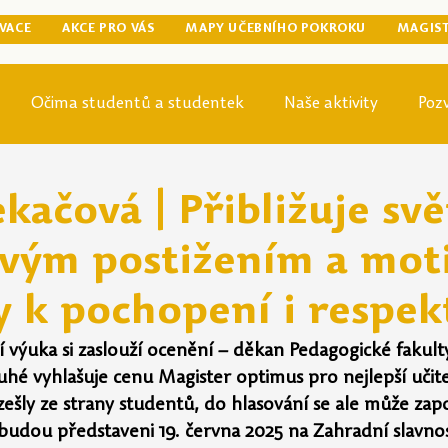
VACE
AKCE PRO VÁS
MAPY UČEBNÍHO POKROKU
MAGIS
Očima studentů a studentek
Naše aktivity
Poz
egraduální přípravy
Tip odjinud
Knihovna
Mag
ekačová | Přibližuje sv
ovým postižením a mot
y k pochopení i respek
vní výuka si zaslouží ocenění – děkan Pedagogické fakult
uhé vyhlašuje cenu Magister optimus pro nejlepší učitel
ešly ze strany studentů, do hlasování se ale může zapoji
 budou představeni 19. června 2025 na Zahradní slavnos