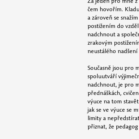
Za jeden pro mne z n
čem hovořím. Kladu 
a zároveň se snažím
postižením do vzdělá
nadchnout a společn
zrakovým postižení
neustálého nadšení 
Současně jsou pro mn
spoluutváří výjimeč
nadchnout, je pro 
přednáškách, cvičení
výuce na tom stavět
jak se ve výuce se m
limity a nepředstír
přiznat, že pedagog