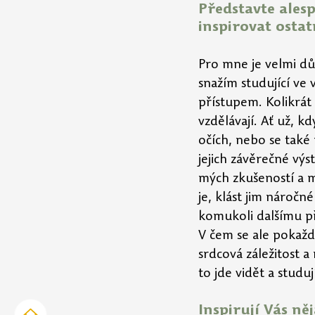
Představte alesp
inspirovat ostat
Pro mne je velmi dů
snažím studující ve 
přístupem. Kolikrát 
vzdělávají. Ať už, kd
očích, nebo se také
jejich závěrečné vý
mých zkušeností a mo
je, klást jim náročn
komukoli dalšímu pře
V čem se ale pokaždé
srdcová záležitost 
to jde vidět a studu
Inspirují Vás n