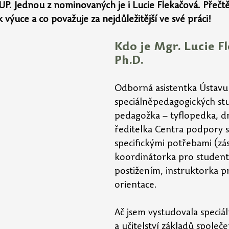
. Jednou z nominovaných je i Lucie Flekačová. Přečtět
k výuce a co považuje za nejdůležitější ve své práci!
Kdo je Mgr. Lucie Fl
Ph.D.
Odborná asistentka Ústavu
speciálněpedagogických stud
pedagožka – tyflopedka, 
ředitelka Centra podpory 
specifickými potřebami (zá
koordinátorka pro student
postižením, instruktorka p
orientace.
Ač jsem vystudovala speciá
a učitelství základů společ