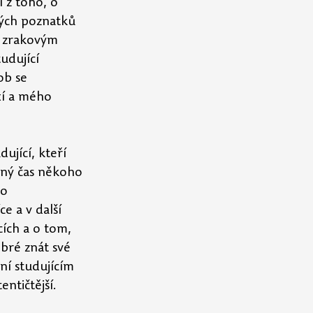
 z toho, o 
kých poznatků 
e zrakovým 
udující 
ob se 
xí a mého 
ující, kteří 
ený čas někoho 
o 
e a v další 
ích a o tom, 
bré znát své 
ní studujícím 
ntičtější.