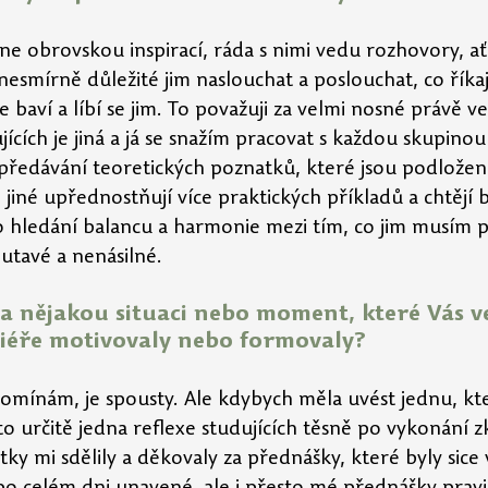
mne obrovskou inspirací, ráda s nimi vedu rozhovory, a
e nesmírně důležité jim naslouchat a poslouchat, co říkají
e baví a líbí se jim. To považuji za velmi nosné právě ve
ících je jiná a já se snažím pracovat s každou skupinou 
 předávání teoretických poznatků, které jsou podložen
jiné upřednostňují více praktických příkladů a chtějí b
 o hledání balancu a harmonie mezi tím, co jim musím p
outavé a nenásilné.
a nějakou situaci nebo moment, které Vás ve
iéře motivovaly nebo formovaly?
pomínám, je spousty. Ale kdybych měla uvést jednu, kte
o určitě jedna reflexe studujících těsně po vykonání z
tky mi sdělily a děkovaly za přednášky, které byly sice