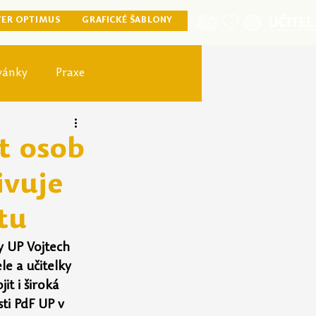
TER OPTIMUS
GRAFICKÉ ŠABLONY
vánky
Praxe
ister optimus
ět osob
ivuje
tu
y UP Vojtech 
e a učitelky 
t i široká 
ti PdF UP v 