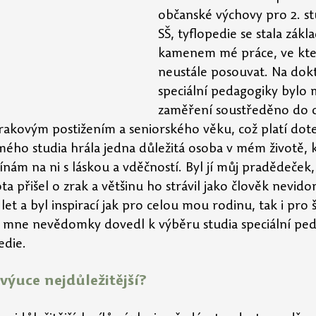
občanské výchovy pro 2. st
SŠ, tyflopedie se stala zákl
kamenem mé práce, ve kter
neustále posouvat. Na dok
speciální pedagogiky bylo
zaměření soustředěno do o
rakovým postižením a seniorského věku, což platí dot
 mého studia hrála jedna důležitá osoba v mém životě, 
ínám na ni s láskou a vděčností. Byl jí můj pradědeček,
ota přišel o zrak a většinu ho strávil jako člověk nevid
let a byl inspirací jak pro celou mou rodinu, tak i pro š
 mne nevědomky dovedl k výběru studia speciální ped
edie.
 výuce nejdůležitější?