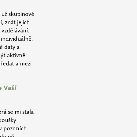
ť už skupinové 
, znát jejich 
 vzdělávání. 
individuálně. 
é daty a 
ýt aktivně 
ředat a mezi 
 Vaší 
rá se mi stala 
koušky 
 v pozdních 