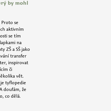
erý by mohl 
 Proto se 
ich aktivním 
osti se tím 
klapkami na 
ty ZŠ a SŠ jako 
vání transfer 
er, inspirovat 
cím či 
ěkolika vět. 
je tyflopedie 
 A doufám, že 
o, co dělá.