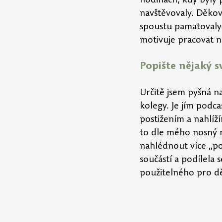
hodinách, kdy byly 
navštěvovaly. Děkova
spoustu pamatovaly 
motivuje pracovat n
Popište nějaký s
Určitě jsem pyšná na
kolegy. Je jím podc
postižením a nahlíží
to dle mého nosný m
nahlédnout více „po
součástí a podílela 
použitelného pro dě