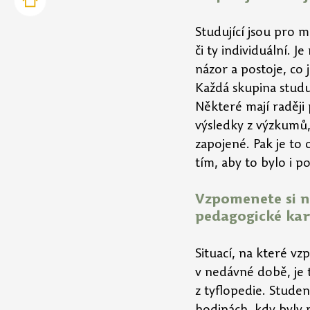
Studující jsou pro 
či ty individuální. J
názor a postoje, co j
Každá skupina studuj
Některé mají raději
výsledky z výzkumů, 
zapojené. Pak je to
tím, aby to bylo i p
Vzpomenete si n
pedagogické kar
Situací, na které vz
v nedávné době, je t
z tyflopedie. Studen