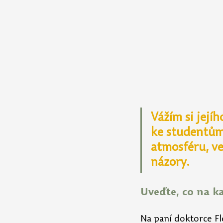
Vážím si její
ke studentům
atmosféru, ve 
názory.
Uveďte, co na k
Na paní doktorce Fl