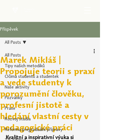
Příspěvek
All Posts
All Posts
Marek Mikláš |
Tipy našich metodiků
Propojuje teorii s praxí
Očima studentů a studentek
a vede studenty k
Naše aktivity
porozumění člověku,
Pozvánky
profesní jistotě a
Praxe
hledání vlastní cesty v
Rozvoj studia
pedagogické práci
Reforma pregraduální přípravy
Kvalitní a inspirativní výuka si 