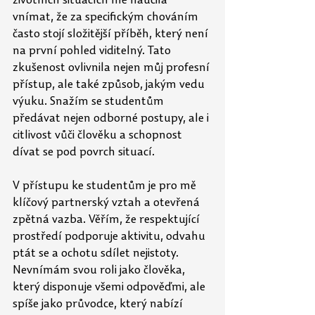
životních situacích mě naučila 
vnímat, že za specifickým chováním 
často stojí složitější příběh, který není 
na první pohled viditelný. Tato 
zkušenost ovlivnila nejen můj profesní 
přístup, ale také způsob, jakým vedu 
výuku. Snažím se studentům 
předávat nejen odborné postupy, ale i 
citlivost vůči člověku a
schopnost 
dívat se pod povrch situací. 
V přístupu ke studentům je pro mě 
klíčový partnerský vztah a otevřená 
zpětná vazba. Věřím, že respektující 
prostředí podporuje aktivitu, odvahu 
ptát se a ochotu sdílet nejistoty. 
Nevnímám svou roli jako člověka, 
který disponuje všemi odpověďmi, ale 
spíše jako průvodce, který nabízí 