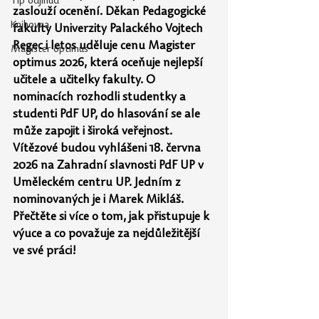
Tip odjinud
zaslouží ocenění. Děkan Pedagogické 
Knihovna
fakulty Univerzity Palackého Vojtech 
Regec i letos uděluje cenu Magister 
Magister optimus
optimus 2026, která oceňuje nejlepší 
učitele a učitelky fakulty. O 
nominacích rozhodli studentky a 
studenti PdF UP, do hlasování se ale 
může zapojit i široká veřejnost. 
Vítězové budou vyhlášeni 18. června 
2026 na
Zahradní slavnosti PdF UP v 
Uměleckém centru UP. Jedním z 
nominovaných je
i
Marek
Mikláš. 
Přečtěte si více o tom, jak přistupuje k 
výuce a co považuje za
nejdůležitější 
ve své práci!