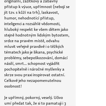
originální, zážitkový a zábavný 
přístup k výuce, upřímnost (nebojí se 
jít tzv. s kůží na trh), laskavost, 
humor, nehodnotící přístup, 
inteligenci a rozsáhlé vědomosti, 
hluboký respekt ke všem dětem jako 
stejně hodnotným lidským bytostem, 
srdce na pravém místě, odvahu 
mluvit veřejně pravdivě i o těžkých 
tématech jako je šikana, psychické 
problémy, sebepoškozování, domácí 
násilí, smrt... schopnost vyjádřit 
pochopitelně i náročné myšlenky a 
skrze svou praxi inspirovat ostatní. 
Celkově jeho nezapomenutelnou 
osobnost!
Je upřímný, pokorný, veselý. Učivo 
umí předat tak, že si to pamatuji i 3 