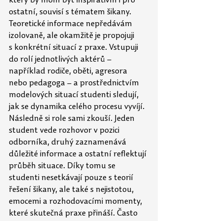
který by mohl být inspirativní i pro 
ostatní, souvisí s
tématem šikany. 
Teoretické informace nepředávám 
izolovaně, ale okamžitě je propojuji 
s
konkrétní situací z praxe. Vstupuji 
do rolí jednotlivých aktérů – 
například rodiče, oběti, agresora 
nebo pedagoga – a prostřednictvím 
modelových situací studenti sledují, 
jak se
dynamika celého procesu vyvíjí. 
Následně si role sami zkouší. Jeden 
student vede rozhovor v pozici 
odborníka, druhý zaznamenává 
důležité informace a ostatní reflektují 
průběh situace. Díky tomu se 
studenti nesetkávají pouze s teorií 
řešení šikany, ale také s
nejistotou, 
emocemi a rozhodovacími momenty, 
které skutečná praxe přináší. Často 