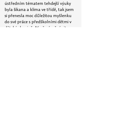
ústředním tématem tehdejší výuky 
byla šikana a klima ve třídě, tak jsem 
si přenesla moc důležitou myšlenku 
do své práce s předškolními dětmi v 
dětské skupině. Ať už náročná situace 
(nejen šikana) dopadne jakkoliv, tak 
se pořád jedná pouze o děti, které 
stále potřebují cítit dostatek lásky a 
přijetí od dospělých, a proto je třeba 
konflikt s nimi respektujícím, avšak 
důsledným způsobem vyřešit, a poté 
dodat důležitou větu: "I přes to, co se 
stalo, tě mám pořád rád! Chci, abyste 
věděli, že ať jste něco udělali dobře, či 
špatně, jste pro mě všichni stejně 
důležití!." Toto bych také ráda jednou 
využila i při výchově svých vlastních 
dětí. 
Následující body se také snažím 