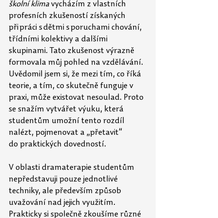
školní klima
 vycházím z vlastních 
profesních zkušeností získaných 
při práci s dětmi s poruchami chování, 
třídními kolektivy a dalšími 
skupinami. Tato
zkušenost výrazně 
formovala můj pohled na vzdělávání. 
Uvědomil jsem si, že mezi tím, co
říká 
teorie, a tím, co skutečně funguje v 
praxi, může existovat nesoulad. Proto 
se snažím vytvářet výuku, která 
studentům umožní tento rozdíl 
nalézt, pojmenovat a „přetavit“ 
do
praktických dovedností. 
V oblasti dramaterapie studentům 
nepředstavuji pouze jednotlivé 
techniky, ale především způsob 
uvažování nad jejich využitím. 
Prakticky si společně zkoušíme různé 