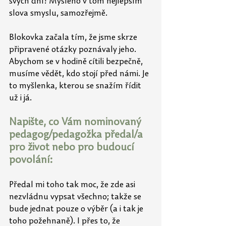
svých dní! Myšleno v tom nejlepším 
slova smyslu, samozřejmě.
Blokovka začala tím, že jsme skrze 
připravené otázky poznávaly jeho. 
Abychom se v hodině cítili bezpečně, 
musíme vědět, kdo stojí před námi. Je 
to myšlenka, kterou se snažím řídit 
už i já.
Napište, co Vám nominovaný 
pedagog/pedagožka předal/a 
pro život nebo pro budoucí 
povolání:
Předal mi toho tak moc, že zde asi 
nezvládnu vypsat všechno; takže se 
bude jednat pouze o výběr (a i tak je 
toho požehnaně). I přes to, že 