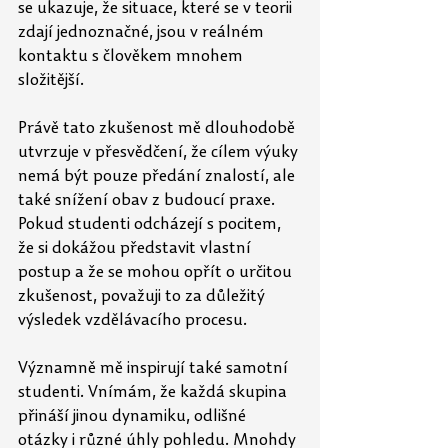
se
ukazuje, že situace, které se v teorii 
zdají jednoznačné, jsou v reálném 
kontaktu s
člověkem mnohem 
složitější. 
Právě tato zkušenost mě dlouhodobě 
utvrzuje v přesvědčení, že cílem výuky 
nemá být pouze předání znalostí, ale 
také snížení obav z budoucí praxe. 
Pokud studenti odcházejí s
pocitem, 
že si dokážou představit vlastní 
postup a že se mohou opřít o určitou 
zkušenost, považuji to za důležitý 
výsledek vzdělávacího procesu. 
Významně mě inspirují také samotní 
studenti. Vnímám, že každá skupina 
přináší jinou dynamiku, odlišné 
otázky i různé úhly pohledu. Mnohdy 