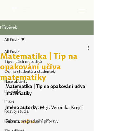
Příspěvek
All Posts
All Posts
Matematika | Tip na
Tipy našich metodiků
opakování učiva
Očima studentů a studentek
matematiky
Naše aktivity
Matematika | Tip na opakování učiva 
Pozvánky
matematiky
Praxe
Jméno autorky:
 Mgr. Veronika Krejčí
Rozvoj studia
Reforma pregraduální přípravy
Forma:
online