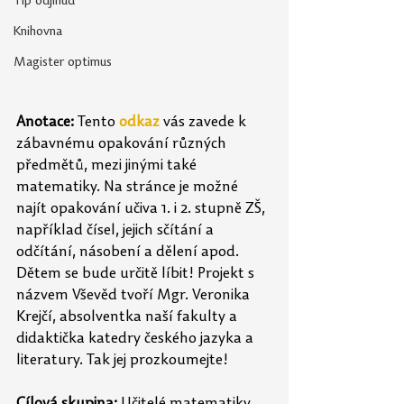
Tip odjinud
Knihovna
Magister optimus
Anotace: 
Tento
odkaz
vás zavede k 
zábavnému opakování různých 
předmětů, mezi jinými také 
matematiky. Na stránce je možné 
najít opakování učiva 1. i 2. stupně ZŠ, 
například čísel, jejich sčítání a 
odčítání, násobení a dělení apod. 
Dětem se bude určitě líbit! Projekt s 
názvem Vševěd tvoří Mgr. Veronika 
Krejčí, absolventka naší fakulty a 
didaktička katedry českého jazyka a 
literatury. Tak jej prozkoumejte!
Cílová skupina:
 Učitelé matematiky 