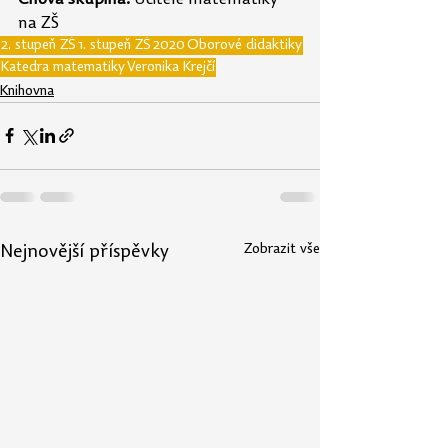
na ZŠ
2. stupeň ZŠ
1. stupeň ZŠ
2020
Oborové didaktiky
Katedra matematiky
Veronika Krejčí
Knihovna
Zobrazit vše
Nejnovější příspěvky