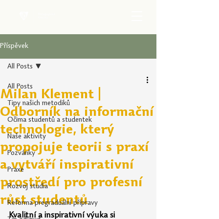
Příspěvek
All Posts
All Posts
Milan Klement |
Tipy našich metodiků
Odborník na informační
Očima studentů a studentek
technologie, který
Naše aktivity
propojuje teorii s praxí
Pozvánky
a vytváří inspirativní
Praxe
prostředí pro profesní
Rozvoj studia
růst studentů
Reforma pregraduální přípravy
Kvalitní a inspirativní výuka si 