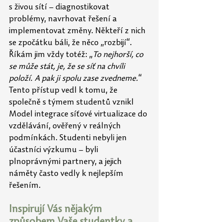
s živou sítí – diagnostikovat 
problémy, navrhovat řešení a 
implementovat změny. Někteří z nich 
se zpočátku báli, že něco „rozbijí“. 
Říkám jim vždy totéž: „
To nejhorší, co 
se může stát, je, že se síť na chvíli 
položí. A pak ji spolu zase zvedneme.
“ 
Tento přístup vedl k tomu, že 
společně s týmem studentů vznikl 
Model integrace síťové virtualizace do 
vzdělávání, ověřený v reálných 
podmínkách. Studenti nebyli jen 
účastníci výzkumu – byli 
plnoprávnými partnery, a jejich 
náměty často vedly k nejlepším 
řešením.
Inspirují Vás nějakým 
způsobem Vaše studentky a 