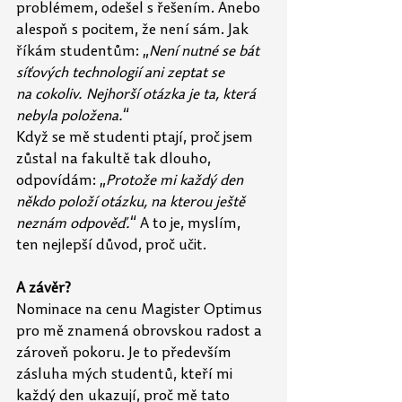
problémem, odešel s řešením. Anebo 
alespoň s pocitem, že není sám. Jak 
říkám studentům: „
Není nutné se bát 
síťových technologií ani zeptat se 
na
cokoliv. Nejhorší otázka je ta, která 
nebyla položena.
“ 
Když se mě studenti ptají, proč jsem 
zůstal na fakultě tak dlouho, 
odpovídám: „
Protože mi každý den 
někdo položí otázku, na kterou ještě 
neznám odpověď.
“ A to je, myslím, 
ten
nejlepší důvod, proč učit. 
A závěr?
Nominace na cenu Magister Optimus 
pro mě znamená obrovskou radost a 
zároveň pokoru. Je to především 
zásluha mých studentů, kteří mi 
každý den ukazují, proč mě tato 