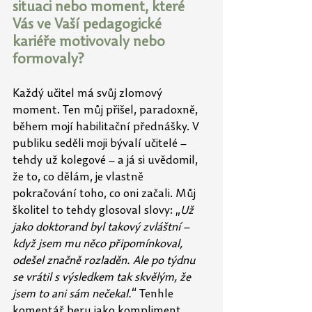
situaci nebo moment, které 
Vás ve Vaší pedagogické 
kariéře motivovaly nebo 
formovaly?
Každý učitel má svůj zlomový 
moment. Ten můj přišel, paradoxně, 
během mojí habilitační přednášky. V 
publiku seděli moji bývalí učitelé – 
tehdy už kolegové – a já si uvědomil, 
že to, co dělám, je vlastně 
pokračování toho, co oni začali. Můj 
školitel to tehdy glosoval slovy: „
Už 
jako doktorand byl takový zvláštní – 
když jsem mu něco připomínkoval, 
odešel značně rozladěn. Ale po týdnu 
se vrátil s výsledkem tak skvělým, že 
jsem to ani sám nečekal.
“ Tenhle 
komentář beru jako kompliment 