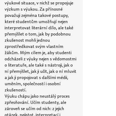
výukové situace, v nichž se propojuje 
výzkum s výukou. Za
přínosné 
považuji zejména takové postupy, 
které studentům umožňují nejen 
interpretovat literární dílo, ale také 
přemýšlet o tom, jak by podobnou 
zkušenost mohli jednou 
zprostředkovat svým vlastním 
žákům. Mým cílem je, aby studenti 
odcházeli z výuky nejen s vědomostmi 
o literatuře, ale také s nástroji, jak o 
ní přemýšlet, jak ji učit, jak o ní mluvit 
a jak ji propojovat s dalšími médii, 
uměním, společností i osobní 
zkušeností. 
Výuku chápu jako neustálý proces 
zpřesňování. Učím studenty, ale 
zároveň se učím od nich: z jejich 
otázek, nejistot, interpretací i 