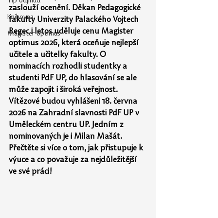
Tip odjinud
zaslouží ocenění. Děkan Pedagogické 
Knihovna
fakulty Univerzity Palackého Vojtech 
Regec i letos uděluje cenu Magister 
Magister optimus
optimus 2026, která oceňuje nejlepší 
učitele a učitelky fakulty. O 
nominacích rozhodli studentky a 
studenti PdF UP, do hlasování se ale 
může zapojit i široká veřejnost. 
Vítězové budou vyhlášeni 18. června 
2026 na
Zahradní slavnosti PdF UP v 
Uměleckém centru UP. Jedním z 
nominovaných je i
Milan
Mašát. 
Přečtěte si více o tom, jak přistupuje k 
výuce a co považuje za nejdůležitější 
ve
své
práci!