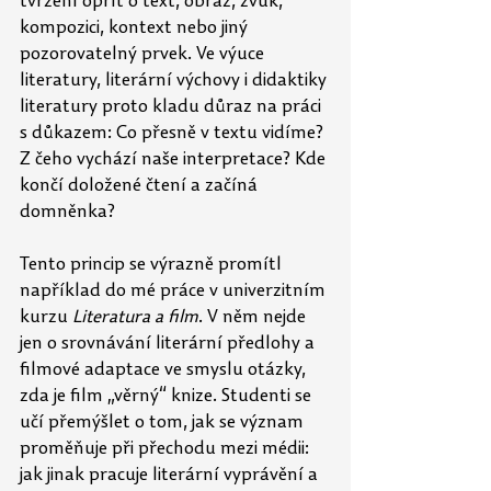
tvrzení opřít o text, obraz, zvuk, 
kompozici, kontext nebo jiný 
pozorovatelný prvek. Ve výuce 
literatury, literární výchovy i didaktiky 
literatury proto kladu důraz na práci 
s důkazem: Co přesně v textu vidíme? 
Z čeho vychází naše interpretace? Kde 
končí doložené čtení a začíná 
domněnka? 
Tento princip se výrazně promítl 
například do mé práce v univerzitním 
kurzu 
Literatura a
film
. V něm nejde 
jen o srovnávání literární předlohy a 
filmové adaptace ve smyslu otázky, 
zda je film „věrný“ knize. Studenti se 
učí přemýšlet o tom, jak se význam 
proměňuje při přechodu mezi médii: 
jak jinak pracuje literární vyprávění a 