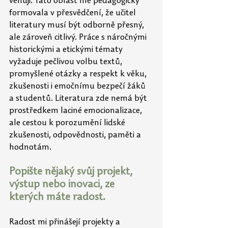
věnuji. Tato oblast mě pedagogicky 
formovala v přesvědčení, že učitel 
literatury musí být odborně přesný, 
ale zároveň citlivý. Práce s náročnými 
historickými a etickými tématy 
vyžaduje pečlivou volbu textů, 
promyšlené otázky a respekt k věku, 
zkušenosti i emočnímu bezpečí žáků 
a studentů. Literatura zde nemá být 
prostředkem laciné emocionalizace, 
ale cestou k porozumění lidské 
zkušenosti, odpovědnosti, paměti a 
hodnotám.
Popište nějaký svůj projekt, 
výstup nebo inovaci, ze 
kterých máte radost.
Radost mi přinášejí projekty a 