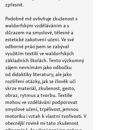
zpřesnit. 
Podobně mě ovlivňuje zkušenost s 
waldorfským vzděláváním a s 
důrazem na smyslové, tělesné a 
estetické zakotvení učení. Ve své 
odborné práci jsem se zabýval 
využitím textilií ve waldorfských 
základních školách. Tento výzkumný 
zájem nevnímám jako odbočku 
od didaktiky literatury, ale jako 
rozšíření otázky, jak se člověk učí 
skrze materiál, zkušenost, gesto, 
obraz, rytmus a tvorbu. Textilie 
mohou ve vzdělávání podporovat 
smyslové učení, trpělivost, jemnou 
motoriku i vztah k vlastní tvořivosti. V 
obecnější rovině mi tato zkušenost 