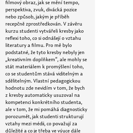
filmový obraz, jak se mění tempo, 
perspektiva, zvuk, divácká pozice 
nebo způsob, jakým je příběh 
recepčně zprostředkován. V závěru 
kurzu studenti vytvářeli kresby jako 
reflexi toho, co si odnášejí o
vztahu 
literatury a filmu. Pro mě bylo 
podstatné, že tyto kresby nebyly jen 
„kreativním doplňkem“, ale mohly se 
stát materiálem k promýšlení toho, 
co se studentům stává viditelným a 
sdělitelným. Vlastní pedagogickou 
hodnotu zde nevidím v tom, že bych 
z
kresby automaticky usuzoval na 
kompetenci konkrétního studenta, 
ale v tom, že
mi
pomáhá diagnosticky 
porozumět, jak studenti strukturují 
vztahy mezi médii, co
považují za 
důležité a co je třeba ve výuce dále 