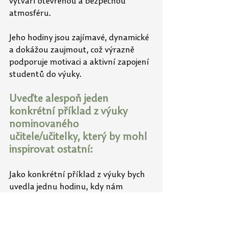
vytváří otevřenou a bezpečnou 
atmosféru.
Jeho hodiny jsou zajímavé, dynamické 
a dokážou zaujmout, což výrazně 
podporuje motivaci a aktivní zapojení 
studentů do výuky.
Uveďte alespoň jeden 
konkrétní příklad z výuky 
nominovaného 
učitele/učitelky, který by mohl 
inspirovat ostatní:
Jako konkrétní příklad z výuky bych 
uvedla jednu hodinu, kdy nám 
vyučující pustil černobílý film – 
nejprve se zvukem a poté bez něj. 
Následně jsme společně rozebírali, jak 