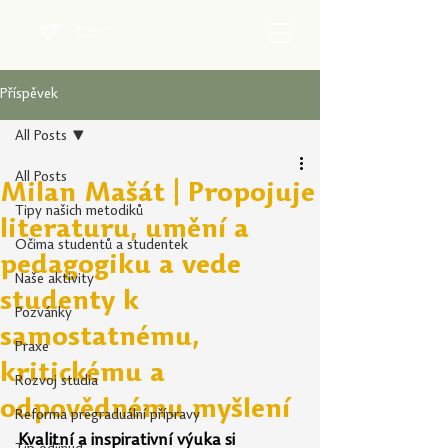
Příspěvek
All Posts
All Posts
Milan Mašát | Propojuje
Tipy našich metodiků
literaturu, umění a
Očima studentů a studentek
pedagogiku a vede
Naše aktivity
studenty k
Pozvánky
samostatnému,
Praxe
kritickému a
Rozvoj studia
odpovědnému myšlení
Reforma pregraduální přípravy
Kvalitní a inspirativní výuka si 