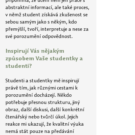
připomíná, že učení není jen práce s 
abstraktní informací, ale také proces, 
v němž student získává zkušenost se 
sebou samým jako s někým, kdo 
přemýšlí, tvoří, interpretuje a nese za 
své porozumění odpovědnost.
Inspirují Vás nějakým 
způsobem Vaše studentky a 
studenti?
Studenti a studentky mě inspirují 
právě tím, jak různými cestami k 
porozumění docházejí. Někdo 
potřebuje přesnou strukturu, jiný 
obraz, další diskusi, další konkrétní 
čtenářský nebo tvůrčí úkol. Jejich 
reakce mi ukazují, že kvalitní výuka 
nemá stát pouze na předávání 