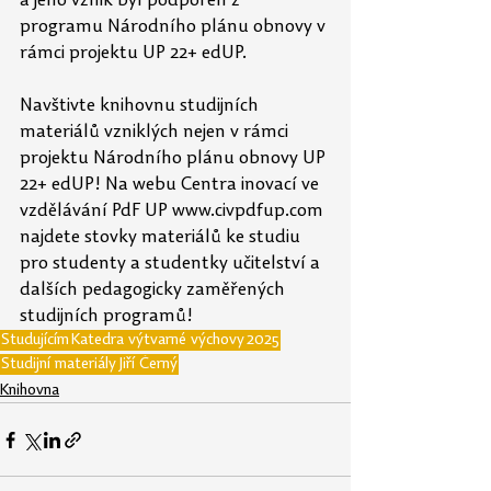
a jeho vznik byl podpořen z 
programu Národního plánu obnovy v 
rámci projektu UP 22+ edUP.
Navštivte knihovnu studijních 
materiálů vzniklých nejen v rámci 
projektu Národního plánu obnovy UP 
22+ edUP! Na webu Centra inovací ve 
vzdělávání PdF UP 
www.civpdfup.com
najdete stovky materiálů ke studiu 
pro studenty a studentky učitelství a 
dalších pedagogicky zaměřených 
studijních programů!
Studujícím
Katedra výtvarné výchovy
2025
Studijní materiály
Jiří Černý
Knihovna