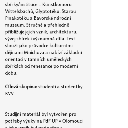
sbírky/instituce – Kunstkomoru 
Wittelsbachů, Glyptotéku, Starou 
Pinakotéku a Bavorské národní 
muzeum. Stručně a přehledně 
přibližuje jejich vznik, architekturu, 
vývoj sbírek i významná díla. Text 
slouží jako průvodce kulturními 
dějinami Mnichova a nabízí základní 
orientaci v tamních uměleckých 
sbírkách od renesance po moderní 
dobu.
Cílová skupina:
 studenti a studentky 
KVV
Studijní materiál byl vytvořen pro 
potřeby výuky na PdF UP v Olomouci 