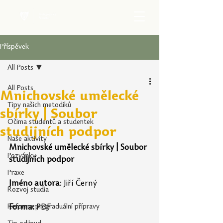
Příspěvek
All Posts
All Posts
Mnichovské umělecké
Tipy našich metodiků
sbírky | Soubor
Očima studentů a studentek
studijních podpor
Naše aktivity
Mnichovské umělecké sbírky
| Soubor 
Pozvánky
studijních podpor
Praxe
Jméno autora
: Jiří Černý
Rozvoj studia
Reforma pregraduální přípravy
Forma:
 PDF  