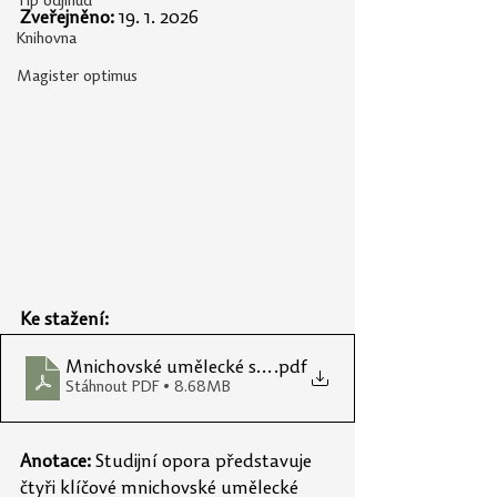
Tip odjinud
Zveřejněno:
 19. 1. 2026
Knihovna
Magister optimus
Ke stažení:
Mnichovské umělecké sbírky
.pdf
Stáhnout PDF • 8.68MB
Anotace:
 Studijní opora představuje 
čtyři klíčové mnichovské umělecké 