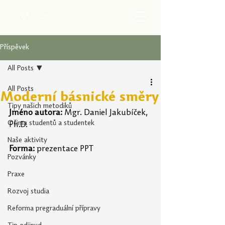
Příspěvek
All Posts
All Posts
Moderní básnické směry
Tipy našich metodiků
Jméno autora:
 Mgr. Daniel Jakubíček, 
Očima studentů a studentek
Ph.D.
Naše aktivity
Forma:
 prezentace PPT
Pozvánky
Praxe
Rozvoj studia
Reforma pregraduální přípravy