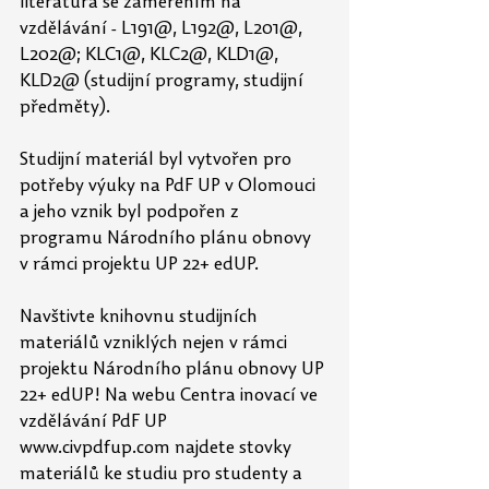
literatura se zaměřením na 
vzdělávání - L191@, L192@, L201@, 
L202@; KLC1@, KLC2@, KLD1@, 
KLD2@ (studijní programy, studijní 
předměty).
Studijní materiál byl vytvořen pro 
potřeby výuky na PdF UP v Olomouci 
a jeho vznik byl podpořen z 
programu Národního plánu obnovy 
v rámci projektu UP 22+ edUP.
Navštivte knihovnu studijních 
materiálů vzniklých nejen v rámci 
projektu Národního plánu obnovy UP 
22+ edUP! Na webu Centra inovací ve 
vzdělávání PdF UP 
www.civpdfup.com
 najdete stovky 
materiálů ke studiu pro studenty a 