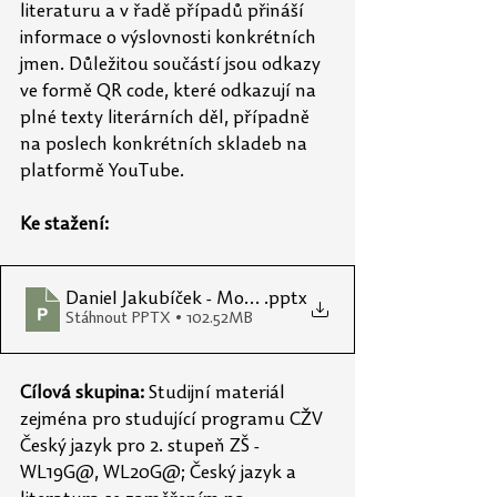
literaturu a v řadě případů přináší 
informace o výslovnosti konkrétních 
jmen. Důležitou součástí jsou odkazy 
ve formě QR code, které odkazují na 
plné texty literárních děl, případně 
na poslech konkrétních skladeb na 
platformě YouTube.
Ke stažení: 
Daniel Jakubíček - Moderní básnické směry (verze pr
.pptx
Stáhnout PPTX • 102.52MB
Cílová skupina:
 Studijní materiál 
zejména pro studující programu CŽV 
Český jazyk pro 2. stupeň ZŠ - 
WL19G@, WL20G@; Český jazyk a 