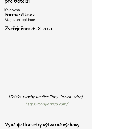
Tip odjinud
pro 
Učitel21
Knihovna
Forma: 
článek
Magister optimus
Zveřejněno:
 26. 8. 2021
Ukázka tvorby umělce Tony Orrica, zdroj 
https://tonyorrico.com/
Vyučující katedry výtvarné výchovy 