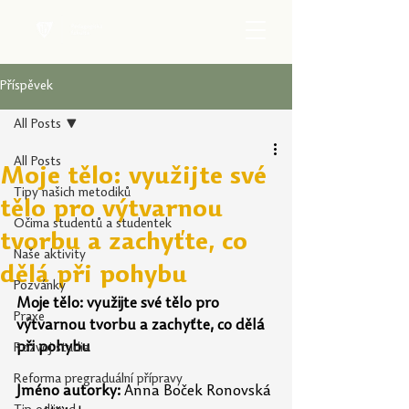
Příspěvek
All Posts
All Posts
Moje tělo: využijte své
Tipy našich metodiků
tělo pro výtvarnou
Očima studentů a studentek
tvorbu a zachyťte, co
Naše aktivity
dělá při pohybu
Pozvánky
Moje tělo: využijte své tělo pro 
Praxe
výtvarnou tvorbu a zachyťte, co dělá 
při pohybu
Rozvoj studia
Reforma pregraduální přípravy
Jméno autorky:
Anna Boček Ronovská 