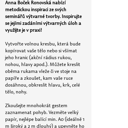
Anna Boček Ronovská nabízí 
metodickou inspiraci ze svých 
seminářů výtvarné tvorby. Inspirujte 
se jejími zadáními výtvarných úloh a 
využijte je v praxi!
Vytvořte volnou kresbu, která bude 
kopírovat vaše tělo nebo si všímat 
jeho hranic (akční rádius rukou, 
nohou, hlavy apod.). Můžete kreslit 
oběma rukama vleže či ve stoje na 
papíře a zkoušet, kam vaše ruce 
dosáhnou, obkreslit hlavu, krk, celé 
tělo, nohy.
Zkoušejte mnohokrát gestem 
zaznamenat pohyb. Vezměte velký 
papír, nejlépe balící min. A0 (ideálně 1 
m široký a 2 m dlouhý) a upevněte ho 