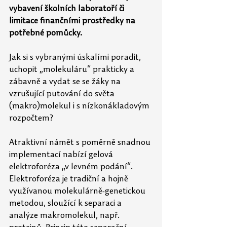
vybavení školních laboratoří či 
limitace finančními prostředky na 
potřebné pomůcky.
Jak si s vybranými úskalími poradit, 
uchopit „molekuláru“ prakticky a 
zábavně a vydat se se žáky na 
vzrušující putování do světa 
(makro)molekul i s nízkonákladovým 
rozpočtem?
Atraktivní námět s poměrně snadnou 
implementací nabízí gelová 
elektroforéza „v levném podání“. 
Elektroforéza je tradiční a hojně 
využívanou molekulárně-genetickou 
metodou, sloužící k separaci a 
analýze makromolekul, např. 