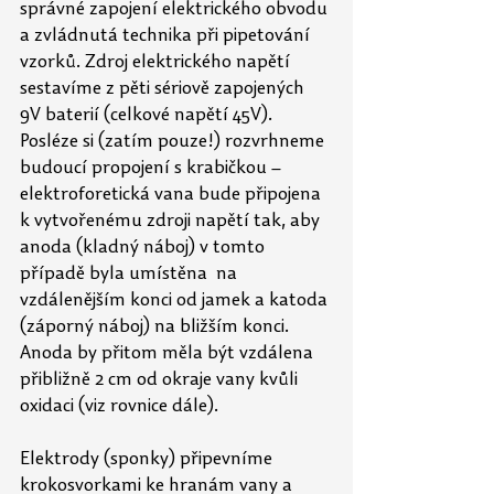
správné zapojení elektrického obvodu 
a zvládnutá technika při pipetování 
vzorků. Zdroj elektrického napětí 
sestavíme z pěti sériově zapojených 
9V baterií (celkové napětí 45V). 
Posléze si (zatím pouze!) rozvrhneme 
budoucí propojení s krabičkou – 
elektroforetická vana bude připojena 
k vytvořenému zdroji napětí tak, aby 
anoda (kladný náboj) v tomto 
případě byla umístěna  na 
vzdálenějším konci od jamek a katoda 
(záporný náboj) na bližším konci. 
Anoda by přitom měla být vzdálena 
přibližně 2 cm od okraje vany kvůli 
oxidaci (viz rovnice dále).
Elektrody (sponky) připevníme 
krokosvorkami ke hranám vany a 