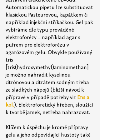
sestavení elektrického obvodu. 
Automatickou pipetu lze substituovat 
klasickou Pasteurovou, kapátkem či 
například injekční stříkačkou. Gel pak 
vybíráme dle typu prováděné 
elektroforézy – například agar s 
pufrem pro elektroforézu v 
agarózovém gelu. Obvykle používaný 
tris 
[tris(hydroxymethyl)aminomethan] 
je možno nahradit kyselinou 
citrónovou a citrátem sodným třeba 
ze sladkých nápojů (bližší návod k 
přípravě v případě potřeby viz 
Ens a 
kol.
). Elektroforetický hřeben, sloužící 
k tvorbě jamek, netřeba nahrazovat.
Klíčem k úspěchu je kromě přípravy 
gelu a jeho odpovídající hustoty také 