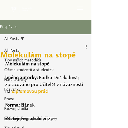
Příspěvek
All Posts
All Posts
Molekulám na stopě
Tipy našich metodiků
Molekulám na stopě
Očima studentů a studentek
Jméno autorky: 
Radka Dočekalová; 
Naše aktivity
zpracováno pro Učitel21 v návaznosti 
Pozvánky
na 
diplomovou práci
Praxe
Forma: 
článek
Rozvoj studia
Reforma pregraduální přípravy
Zveřejněno: 
15. 11. 2023