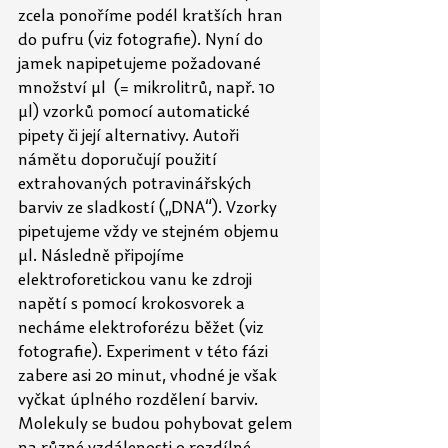
zcela ponoříme podél kratších hran 
do pufru (viz fotografie). Nyní do 
jamek napipetujeme požadované 
množství µl  (= mikrolitrů, např. 10 
µl) vzorků pomocí automatické 
pipety či její alternativy. Autoři 
námětu doporučují použití 
extrahovaných potravinářských 
barviv ze sladkostí („DNA“). Vzorky 
pipetujeme vždy ve stejném objemu 
µl. Následně připojíme 
elektroforetickou vanu ke zdroji 
napětí s pomocí krokosvorek a 
necháme elektroforézu běžet (viz 
fotografie). Experiment v této fázi 
zabere asi 20 minut, vhodné je však 
vyčkat úplného rozdělení barviv. 
Molekuly se budou pohybovat gelem 