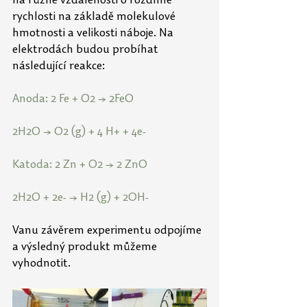
na různé vzdálenosti o rozdílné 
rychlosti na základě molekulové 
hmotnosti a velikosti náboje. Na 
elektrodách budou probíhat 
následující reakce:
Anoda: 2 Fe + O2 → 2FeO
2H2O → O2 (g) + 4 H+ + 4e-
Katoda: 2 Zn + O2 → 2 ZnO
2H2O + 2e- → H2 (g) + 2OH-
Vanu závěrem experimentu odpojíme 
a výsledný produkt můžeme 
vyhodnotit.