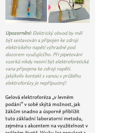
Upozornění: 
Elektrický obvod by měl 
být sestavován a připojen ke zdroji 
elektrického napětí výhradně pod 
dozorem vyučující/ho. Při pipetování 
vzorků nikdy nesmí být elektroforetická 
vana připojena ke zdroji napětí. 
Jakýkoliv kontakt s vanou v průběhu 
elektroforézy je nepřípustný!
Gelová elektroforéza „v levném 
podání“ v sobě skýtá možnost, jak 
žákům snadno a úsporně přiblížit 
tuto základní laboratorní metodu, 
zejména s akcentem na využitelnost v 