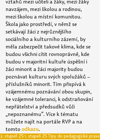
vztahů mezi učiteli a žáky, mezi žáky 
navzájem, mezi školou a rodinou, 
mezi školou a místní komunitou. 
Škola jako prostředí, v němž se 
setkávají žáci z nejrůznějšího 
sociálního a kulturního zázemí, by 
měla zabezpečit takové klima, kde se 
budou všichni cítit rovnoprávně, kde 
budou v majoritní kultuře úspěšní i 
žáci minorit a žáci majority budou 
poznávat kulturu svých spolužáků – 
příslušníků minorit. Tím přispívá k 
vzájemnému poznávání obou skupin, 
ke vzájemné toleranci, k odstraňování 
nepřátelství a předsudků vůči 
„nepoznanému“. Více k tématu 
můžete najít na portále RVP a na 
tomto 
odkazu
.
2. stupeň ZŠ
1. stupeň ZŠ
Tipy do pedagogické praxe