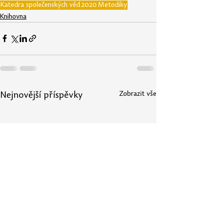
Katedra společenských věd
2020
Metodiky
Knihovna
Zobrazit vše
Nejnovější příspěvky