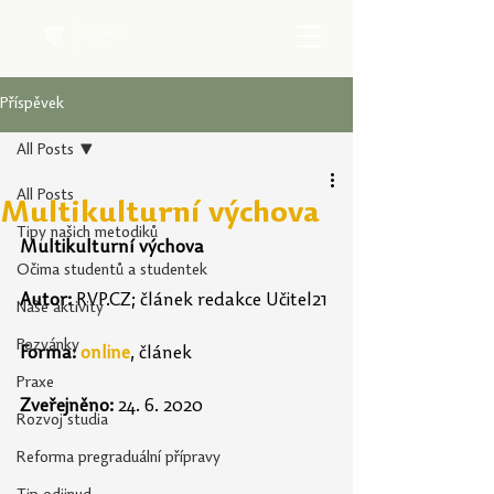
Příspěvek
All Posts
All Posts
Multikulturní výchova
Tipy našich metodiků
Multikulturní výchova
Očima studentů a studentek
Autor: 
RVP.CZ
; článek redakce Učitel21
Naše aktivity
Pozvánky
Forma:
online
, článek
Praxe
Zveřejněno:
24. 6. 2020
Rozvoj studia
Reforma pregraduální přípravy