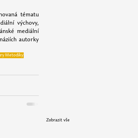
novaná tématu 
iální výchovy, 
ánské mediální 
áziích autorky 
ury
Metodiky
Zobrazit vše