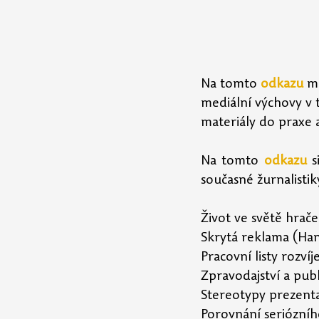
Na tomto 
odkazu
 m
mediální výchovy v t
materiály do praxe a
Na tomto 
odkazu
 
současné žurnalistik
Život ve světě hrač
Skrytá reklama (Ha
Pracovní listy rozvíj
Zpravodajství a publ
Stereotypy prezenta
Porovnání seriózníh