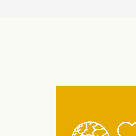
Portál Pečuji o sebe nabízí
startovací balíček pro
pedagogy!