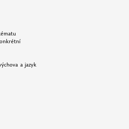
 tématu 
konkrétní 
ýchova a jazyk 