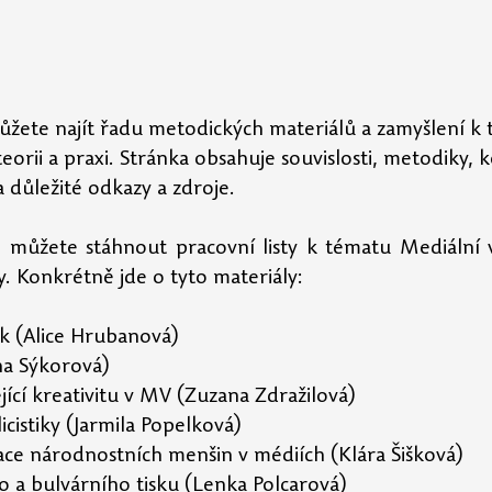
ůžete najít řadu metodických materiálů a zamyšlení k
eorii a praxi. Stránka obsahuje souvislosti, metodiky, 
 důležité odkazy a zdroje.
si můžete stáhnout pracovní listy k tématu Mediální v
y. Konkrétně jde o tyto materiály:
ek (Alice Hrubanová)
na Sýkorová)
ející kreativitu v MV (Zuzana Zdražilová)
icistiky (Jarmila Popelková)
ce národnostních menšin v médiích (Klára Šišková)
o a bulvárního tisku (Lenka Polcarová)