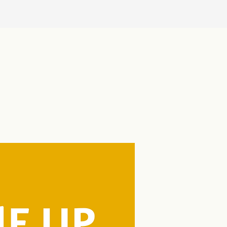
ji o sebe… a své žáky
dagogická fakulta se
juje do Týdne pro
being