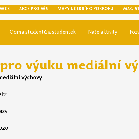
VACE
AKCE PRO VÁS
MAPY UČEBNÍHO POKROKU
MAGIS
Očima studentů a studentek
Naše aktivity
Poz
egraduální přípravy
Tip odjinud
Knihovna
Mag
pro výuku mediální v
ediální výchovy
el21
azy
2020