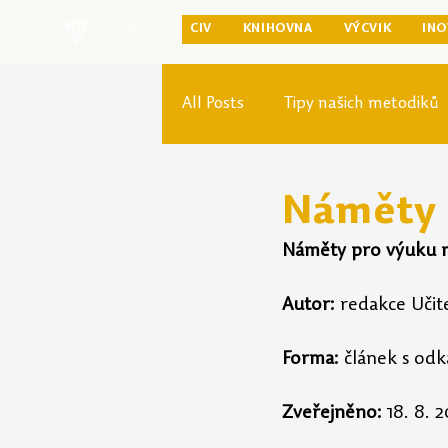
CIV
KNIHOVNA
VÝCVIK
INO
All Posts
Tipy našich metodiků
Rozvoj studia
Reforma pr
Náměty 
Náměty pro výuku m
Autor:
 redakce Učit
Forma:
 článek s odk
Zveřejněno:
 18. 8. 