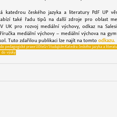
á katedrou českého jazyka a literatury PdF UP vě
abízí také řadu tipů na další zdroje pro oblast med
SV UK pro rozvoj mediální výchovy, odkaz na Salesi
íručka mediální výchovy – mediální výchova na gymn
l. Tuto zdařilou publikaci lze najít na tomto 
odkazu
.
 do pedagogické praxe
Učitel21
Studujícím
Katedra českého jazyka a literat
y do výuky