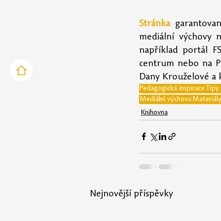
Stránka
 garantovan
mediální výchovy n
například portál F
centrum nebo na Př
Dany Krouželové a ko
Pedagogická inspirace
Tipy
Mediální výchova
Materiál
Knihovna
Nejnovější příspěvky