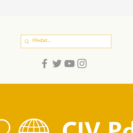
Poznej svou osobnost |
Peču
Nová pomůcka pro
| Pe
sebepoznání, která
zapo
propojuje odborné
well
poznatky a
srozumitelnost pro
dospívající