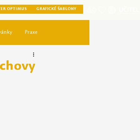
TER OPTIMUS
GRAFICKÉ ŠABLONY
vánky
Praxe
ister optimus
ýchovy