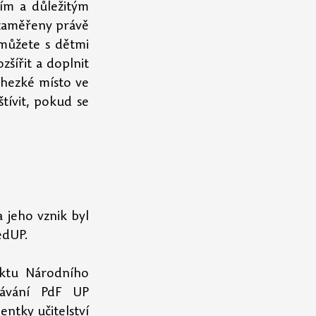
ím a důležitým 
 zaměřeny právě 
můžete s dětmi 
šířit a doplnit 
hezké místo ve 
ívit, pokud se 
jeho vznik byl 
edUP.
ektu Národního 
plánu obnovy UP 22+ edUP! Na webu Centra inovací ve vzdělávání PdF UP 
ntky učitelství 