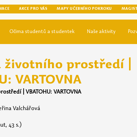
VACE
AKCE PRO VÁS
MAPY UČEBNÍHO POKROKU
MAGIS
Očima studentů a studentek
Naše aktivity
Poz
egraduální přípravy
Tip odjinud
Knihovna
Mag
životního prostředí |
U: VARTOVNA
prostředí | VBATOHU: VARTOVNA
eřina Valchářová
t, 43 s.)