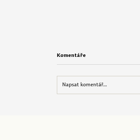
Komentáře
Napsat komentář...
Portál Pečuji o sebe nabízí
startovací balíček pro
pedagogy!