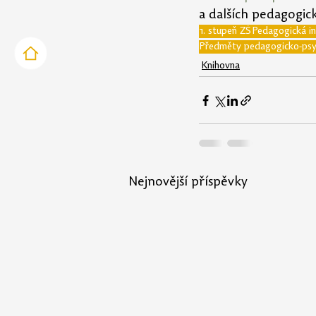
a dalších pedagogic
1. stupeň ZŠ
Pedagogická in
Předměty pedagogicko-psy
Knihovna
Nejnovější příspěvky