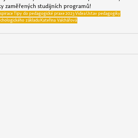
ky zaměřených studijních programů!
spirace
Tipy do pedagogické praxe
2023
Videa
Ústav pedagogiky
chologického základu
Kateřina Valchářová