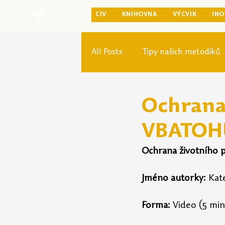
CIV
KNIHOVNA
VÝCVIK
INO
All Posts
Tipy našich metodiků
Rozvoj studia
Reforma pr
Ochrana 
VBATOH
Ochrana životního 
Jméno autorky: 
Kat
Forma:
 Video (5 minu