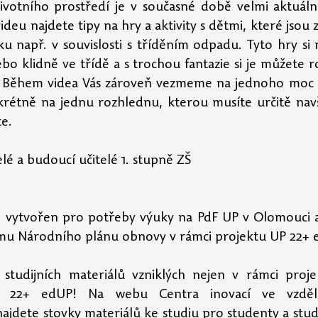
ivotního prostředí je v současné době velmi aktuáln
deu najdete tipy na hry a aktivity s dětmi, které jsou
u např. v souvislosti s tříděním odpadu. Tyto hry si 
bo klidně ve třídě a s trochou fantazie si je můžete roz
dy. Během videa Vás zároveň vezmeme na jednoho moc 
krétně na jednu rozhlednu, kterou musíte určitě navšt
e.
elé a budoucí učitelé 1. stupně ZŠ
yl vytvořen pro potřeby výuky na PdF UP v Olomouci a 
u Národního plánu obnovy v rámci projektu UP 22+ 
 studijních materiálů vzniklých nejen v rámci proj
najdete stovky materiálů ke studiu pro studenty a stude