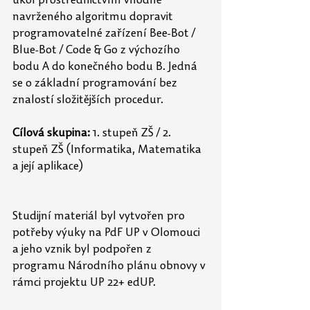
úkol prostřednictvím vhodně 
navrženého algoritmu dopravit 
programovatelné zařízení Bee-Bot / 
Blue-Bot / Code & Go z výchozího 
bodu A do konečného bodu B. Jedná 
se o základní programování bez 
znalostí složitějších procedur.
Cílová skupina: 
1. stupeň ZŠ / 2. 
stupeň ZŠ (Informatika, Matematika 
a její aplikace)
Studijní materiál byl vytvořen pro 
potřeby výuky na PdF UP v Olomouci 
a jeho vznik byl podpořen z 
programu Národního plánu obnovy v 
rámci projektu UP 22+ edUP.