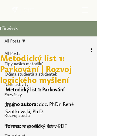
Příspěvek
All Posts
All Posts
Metodický list 1:
Tipy našich metodiků
Parkování | Rozvoj
Očima studentů a studentek
logického myšlení
Naše aktivity
Metodický list 1: Parkování
Pozvánky
Jméno autora:
 doc. PhDr. René 
Praxe
Szotkowski, Ph.D.
Rozvoj studia
Reforma pregraduální přípravy
Forma:
 metodický list v PDF