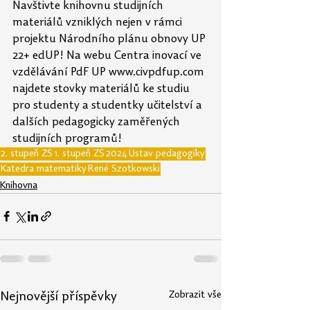
Navštivte knihovnu studijních 
materiálů vzniklých nejen v rámci 
projektu Národního plánu obnovy UP 
22+ edUP! Na webu Centra inovací ve 
vzdělávání PdF UP www.civpdfup.com 
najdete stovky materiálů ke studiu 
pro studenty a studentky učitelství a 
dalších pedagogicky zaměřených 
studijních programů!
2. stupeň ZŠ
1. stupeň ZŠ
2024
Ústav pedagogiky
Katedra matematiky
René Szotkowski
Knihovna
Zobrazit vše
Nejnovější příspěvky