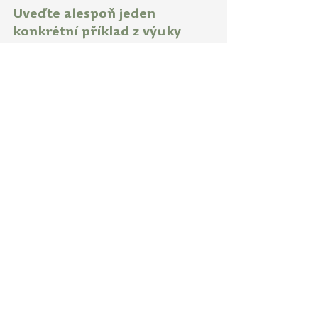
Uveďte alespoň jeden 
konkrétní příklad z výuky 
nominovaného 
učitele/učitelky, který by mohl 
inspirovat ostatní:
Výuka není jen monologem 
vyučujícího. Díky různým úkolům nás 
aktivně zapojuje do diskuse a dává 
nám prostor vyjádřit se k danému 
tématu.
Napište, co Vám nominovaný 
pedagog/pedagožka předal/a 
pro život nebo pro budoucí 
povolání:
Znalost o různých literárních 