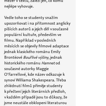
mezer v textu, záleží jen, co komu 
nejlépe vyhovuje.  
Vedle toho se studenty snažím 
upozorňovat i na přítomnost anglicky 
píšících autorů a jejich děl v současné 
populární kultuře, především ve 
filmu. Například v posledních 
měsících se
objevily filmové adaptace 
jednak klasického románu Emily 
Brontëové 
Bouřlivé výšiny
, jednak 
historického románu 
Hamnet 
od 
současné autorky Maggie 
O'Farrellové, kde název odkazuje k 
synovi Williama Shakespeara. Třeba 
zhlédnutí filmů přiměje studenty 
k přečtení jejich literárních předloh, 
v každém případě jsou to důkazy, že 
jsme neustále obklopeni literaturou 