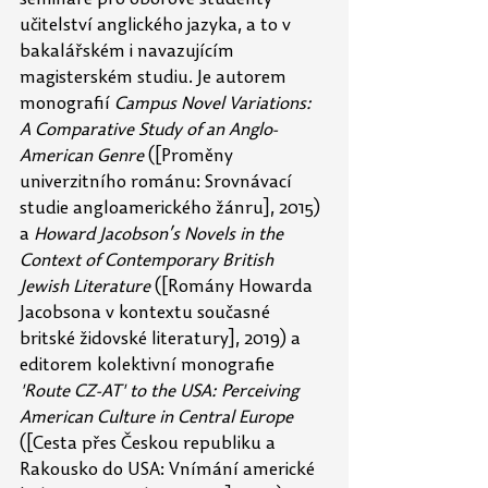
semináře pro oborové studenty 
učitelství anglického jazyka, a to v 
bakalářském i navazujícím 
magisterském studiu. Je autorem 
monografií 
Campus Novel Variations: 
A Comparative Study of an Anglo-
American Genre 
([Proměny 
univerzitního románu: Srovnávací 
studie angloamerického žánru], 2015) 
a 
Howard Jacobson’s Novels in the 
Context of Contemporary British 
Jewish Literature 
([Romány Howarda 
Jacobsona v kontextu současné 
britské židovské literatury], 2019) a 
editorem kolektivní monografie 
'Route CZ-AT' to the USA: Perceiving 
American Culture in Central Europe
([Cesta přes Českou republiku a 
Rakousko do USA: Vnímání americké 