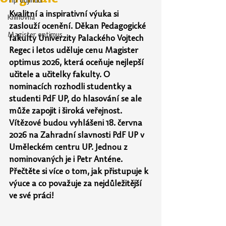
Tip odjinud
Kvalitní a inspirativní výuka si 
Knihovna
zaslouží ocenění. Děkan Pedagogické 
Magister optimus
fakulty Univerzity Palackého Vojtech 
Regec i letos uděluje cenu Magister 
optimus 2026, která oceňuje nejlepší 
učitele a učitelky fakulty. O 
nominacích rozhodli studentky a 
studenti PdF UP, do hlasování se ale 
může zapojit i široká veřejnost. 
Vítězové budou vyhlášeni 18. června 
2026 na
Zahradní slavnosti PdF UP v 
Uměleckém centru UP. Jednou z 
nominovaných je
i
Petr
Anténe. 
Přečtěte si více o tom, jak přistupuje k 
výuce a co považuje za nejdůležitější 
ve své práci!