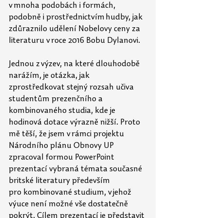
v mnoha podobách i formách, 
podobně i prostřednictvím hudby, jak 
zdůraznilo udělení Nobelovy ceny za 
literaturu v roce 2016 Bobu Dylanovi.  
Jednou z výzev, na které dlouhodobě 
narážím, je otázka, jak 
zprostředkovat stejný rozsah učiva 
studentům prezenčního a 
kombinovaného studia, kde je 
hodinová dotace výrazně nižší. Proto 
mě těší, že jsem v rámci projektu 
Národního plánu Obnovy UP 
zpracoval formou PowerPoint 
prezentací vybraná témata současné 
britské literatury především 
pro
kombinované studium, v jehož 
výuce není možné vše dostatečně 
pokrýt. Cílem prezentací je představit 