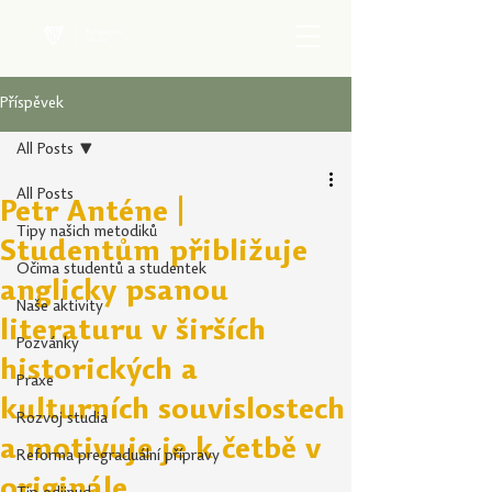
Příspěvek
All Posts
All Posts
Petr Anténe |
Tipy našich metodiků
Studentům přibližuje
Očima studentů a studentek
anglicky psanou
Naše aktivity
literaturu v širších
Pozvánky
historických a
Praxe
kulturních souvislostech
Rozvoj studia
a motivuje je k četbě v
Reforma pregraduální přípravy
originále