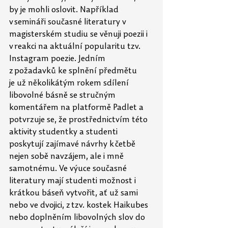
by je mohli oslovit. Například 
v semináři současné literatury v 
magisterském studiu se věnuji poezii i 
v reakci na aktuální popularitu tzv. 
Instagram poezie. Jedním 
z požadavků ke splnění předmětu 
je
už
několikátým rokem sdílení 
libovolné básně se stručným 
komentářem na platformě Padlet a 
potvrzuje se, že prostřednictvím této 
aktivity studentky a studenti 
poskytují zajímavé návrhy k četbě 
nejen sobě navzájem, ale i mně 
samotnému. Ve výuce současné 
literatury mají studenti možnost i 
krátkou báseň vytvořit, ať už sami 
nebo ve dvojici, z tzv. kostek Haikubes 
nebo doplněním libovolných slov do 