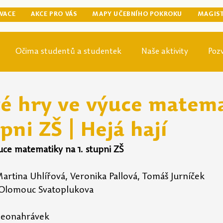
VACE
AKCE PRO VÁS
MAPY UČEBNÍHO POKROKU
MAGIS
Očima studentů a studentek
Naše aktivity
Poz
egraduální přípravy
Tip odjinud
Knihovna
Mag
é hry ve výuce matem
upni ZŠ | Hejá hají
ce matematiky na 1. stupni ZŠ
Martina Uhlířová, Veronika Pallová, Tomáš Jurníček
Š Olomouc Svatoplukova
deonahrávek   