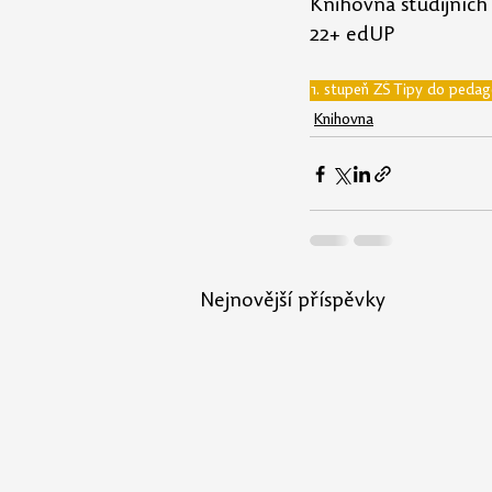
Knihovna studijních
22+ edUP
1. stupeň ZŠ
Tipy do pedag
Knihovna
Nejnovější příspěvky