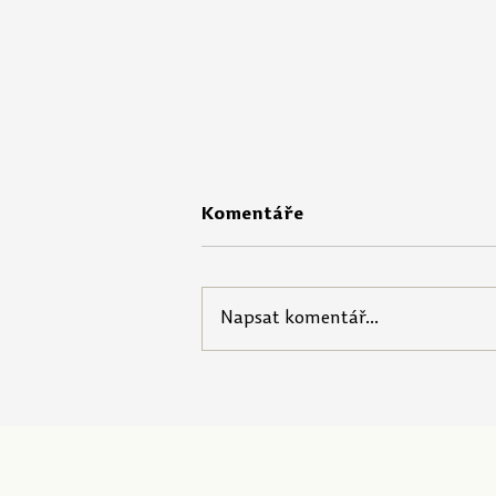
Komentáře
Napsat komentář...
Portál Pečuji o sebe nabízí
startovací balíček pro
pedagogy!