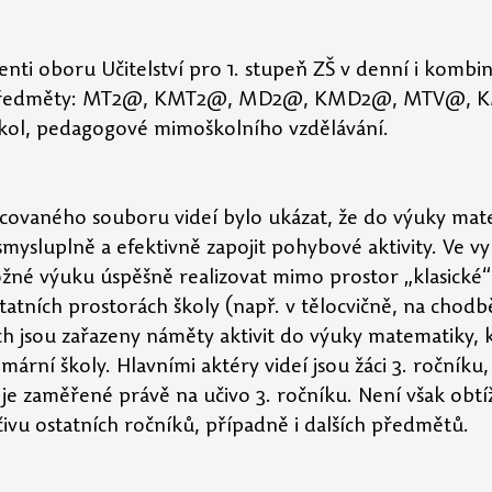
denti oboru Učitelství pro 1. stupeň ZŠ v denní i komb
í předměty: MT2@, KMT2@, MD2@, KMD2@, MTV@, 
škol, pedagogové mimoškolního vzdělávání.
acovaného souboru videí bylo ukázat, že do výuky mate
smysluplně a efektivně zapojit pohybové aktivity. Ve v
žné výuku úspěšně realizovat mimo prostor „klasické“ 
atních prostorách školy (např. v tělocvičně, na chodbě
ch jsou zařazeny náměty aktivit do výuky matematiky, k
ární školy. Hlavními aktéry videí jsou žáci 3. ročníku, 
je zaměřené právě na učivo 3. ročníku. Není však obt
čivu ostatních ročníků, případně i dalších předmětů.