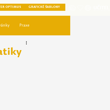
TER OPTIMUS
GRAFICKÉ ŠABLONY
vánky
Praxe
ister optimus
atiky