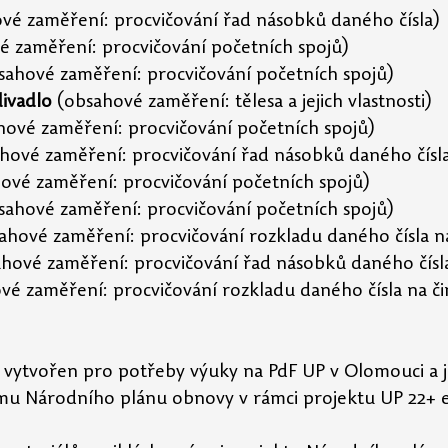
vé zaměření: procvičování řad násobků daného čísla)
é zaměření: procvičování početních spojů)
sahové zaměření: procvičování početních spojů)
ivadlo
 (obsahové zaměření: tělesa a jejich vlastnosti)
hové zaměření: procvičování početních spojů)
ahové zaměření: procvičování řad násobků daného čísl
hové zaměření: procvičování početních spojů)
sahové zaměření: procvičování početních spojů)
ahové zaměření: procvičování rozkladu daného čísla na
hové zaměření: procvičování řad násobků daného čísl
vé zaměření: procvičování rozkladu daného čísla na čin
yl vytvořen pro potřeby výuky na PdF UP v Olomouci a j
u Národního plánu obnovy v rámci projektu UP 22+ 