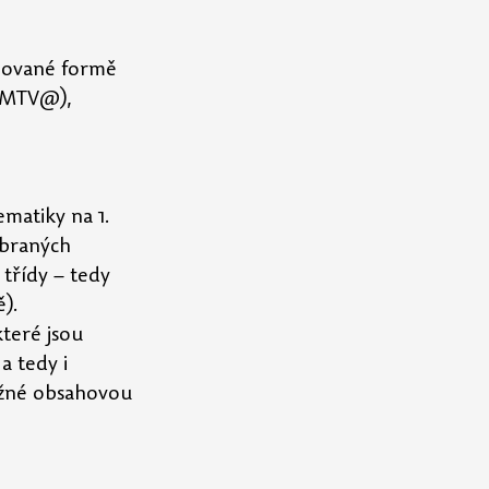
inované formě 
KMTV@), 
matiky na 1. 
ybraných 
třídy – tedy 
). 
teré jsou 
a tedy i 
ížné obsahovou 