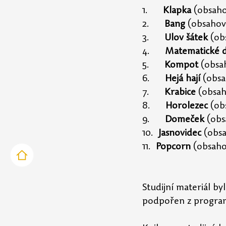
1.      
Klapka
 (obsaho
2.      
Bang
 (obsahov
3.      
Ulov šátek
 (ob
4.      
Matematické d
5.      
Kompot
 (obsa
6.      
Hejá hají
 (obs
7.      
Krabice
 (obsa
8.      
Horolezec 
(ob
9.      
Domeček
 (obs
10.  
Jasnovidec 
(obsa
11.  
Popcorn 
(obsaho
Studijní materiál b
podpořen z program