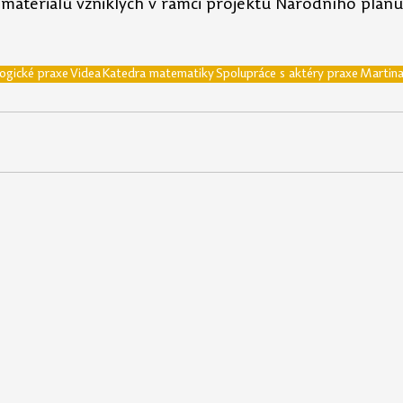
 materiálů vzniklých v rámci projektu Národního plán
ogické praxe
Videa
Katedra matematiky
Spolupráce s aktéry praxe
Martina