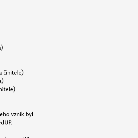
a)
 činitele)
a)
itele)
eho vznik byl 
edUP.