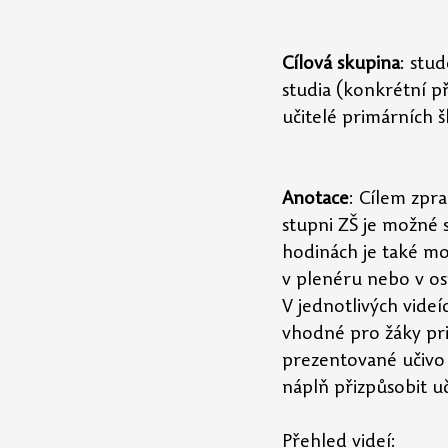
Cílová skupina
: stu
studia (konkrétn
učitelé primárních 
Anotace
: Cílem zpr
stupni ZŠ je možné 
hodinách je také mo
v plenéru nebo v ost
V jednotlivých videí
vhodné pro žáky prim
prezentované učivo 
náplň přizpůsobit u
Přehled videí: