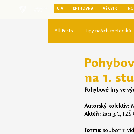
CIV
KNIHOVNA
VÝCVIK
INO
All Posts
Tipy našich metodiků
Rozvoj studia
Reforma pr
Pohybov
na 1. st
Pohybové hry ve výu
Autorský kolektiv:
 
Aktéři: 
žáci 3.C, FZ
Forma:
 soubor 11 vi