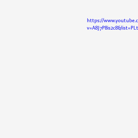
https://www.youtube.
v=A8J7P8is2c8&list=