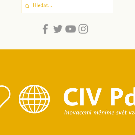
srozumitelnost pro
dospívající