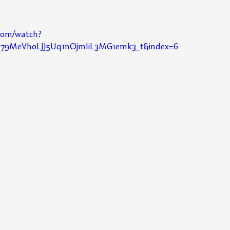
com/watch?
PLt79MeVhoLJJ5Uq1nOjmliL3MG1emk3_t&index=6