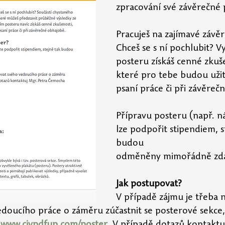
zpracování své závěrečné 
Pracuješ na zajímavé závěr
Chceš se s ní pochlubit? V
posteru získáš cenné zkuše
které pro tebe budou užit
psaní práce či při závěreč
Přípravu posteru (např. ná
lze podpořit stipendiem, s
budou
odměněny mimořádně zdař
Jak postupovat?
V případě zájmu je třeba n
doucího práce o záměru zúčastnit se posterové sekce, 
 
www.civpdfup.com/poster
. V případě dotazů kontaktu