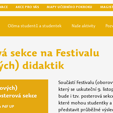
VACE
AKCE PRO VÁS
MAPY UČEBNÍHO POKROKU
MAGIS
Očima studentů a studentek
Naše aktivity
Poz
egraduální přípravy
Tip odjinud
Knihovna
Mag
á sekce na Festivalu
ých) didaktik
Součástí Festivalu (oborov
který se uskuteční 9. listo
bude i tzv. posterová sekce
které mohou studentky a 
představit průběžné výsle