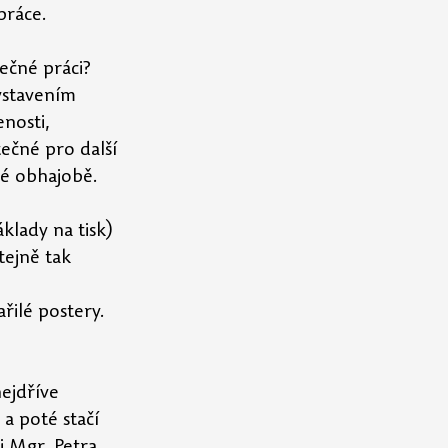
práce.
ečné práci? 
ystavením 
nosti,
ečné pro další 
né obhajobě.
klady na tisk) 
tejně tak 
ilé postery.
ejdříve 
a poté stačí 
j Mgr. Petra 