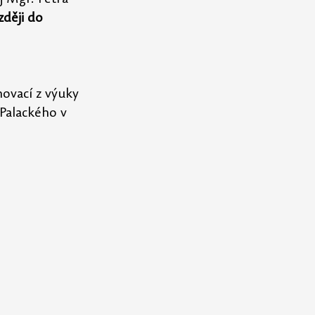
zději do 
novací z výuky 
Palackého v 