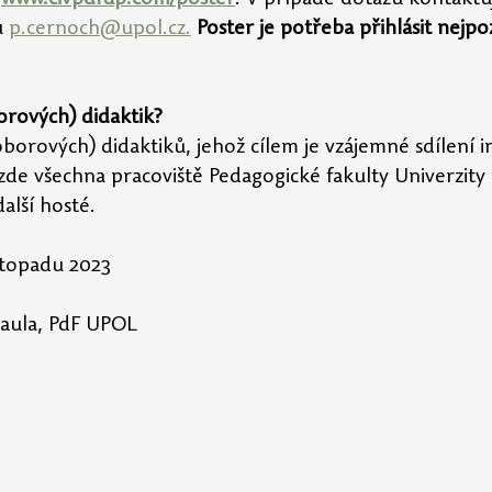
 
p.cernoch@upol.cz.
Poster je potřeba přihlásit nejpo
borových) didaktik?
borových) didaktiků, jehož cílem je vzájemné sdílení i
zde všechna pracoviště Pedagogické fakulty Univerzity 
alší hosté. 
istopadu 2023
 aula, PdF UPOL