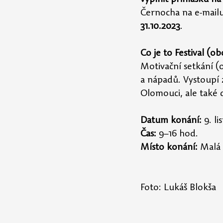
Černocha na e-mailu
31.10.2023
.
Co je to Festival (o
Motivační setkání (o
a nápadů. Vystoupí 
Olomouci, ale také d
Datum konání:
 9. l
Čas:
 9–16 hod.
Místo konání:
 Malá
Foto: Lukáš Blokša