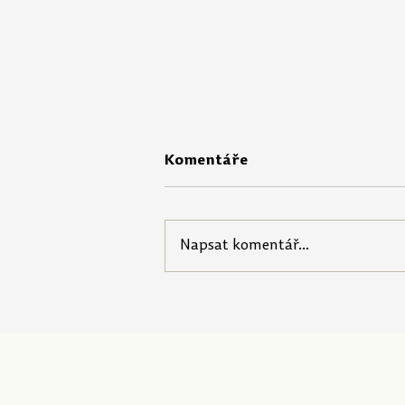
Komentáře
Napsat komentář...
Pedagogická fakulta
připravuje nový výcvik
pro budoucí učitele a
učitelky. Pilotní ověření
proběhne už na podzim
2026