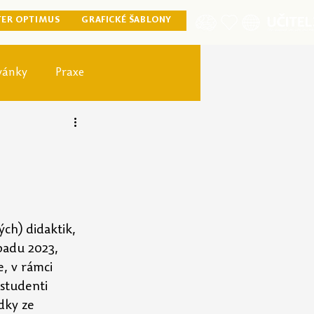
TER OPTIMUS
GRAFICKÉ ŠABLONY
vánky
Praxe
ister optimus
ých) didaktik, 
padu 2023, 
, v rámci 
studenti 
dky ze 