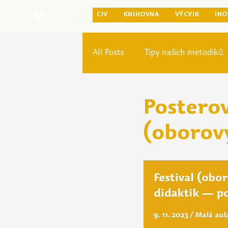
CIV
KNIHOVNA
VÝCVIK
INO
All Posts
Tipy našich metodiků
Rozvoj studia
Reforma pr
Posterov
(oborov