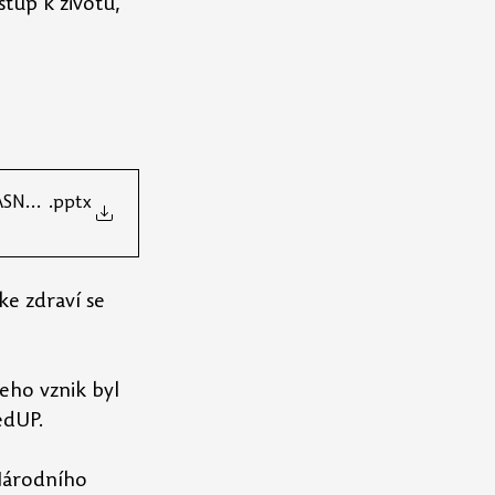
stup k životu, 
 
ČASNÉ SPOLEČNOSTI
.pptx
ke zdraví se 
eho vznik byl 
edUP.
Národního 