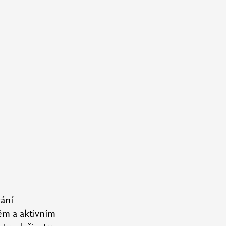
ání 
m a aktivním 