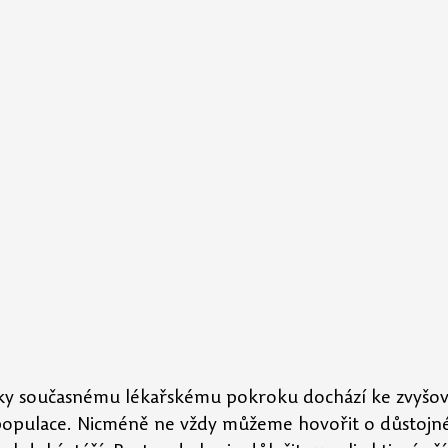
ky současnému lékařskému pokroku dochází ke zvyšov
pulace. Nicméně ne vždy můžeme hovořit o důstojné