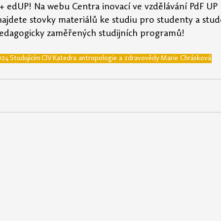
+ edUP! Na webu Centra inovací ve vzdělávání PdF UP 
najdete stovky materiálů ke studiu pro studenty a stud
h pedagogicky zaměřených studijních programů!
024
Studujícím
CIV
Katedra antropologie a zdravovědy
Marie Chrásková