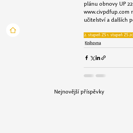
plánu obnovy UP 22
www.civpdfup.com
 
učitelství a dalšíc
2. stupeň ZŠ
1. stupeň ZŠ
2
Knihovna
Nejnovější příspěvky