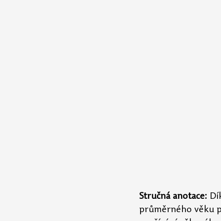
Stručná anotace:
 Dí
průměrného věku po