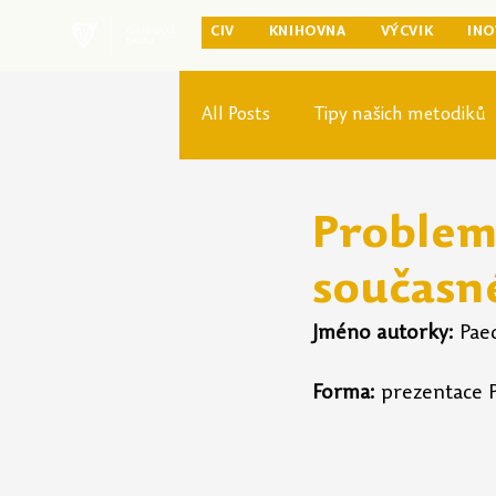
CIV
KNIHOVNA
VÝCVIK
INO
All Posts
Tipy našich metodiků
Rozvoj studia
Reforma pr
Problema
současn
Jméno autorky:
 Pae
Forma:
 prezentace 