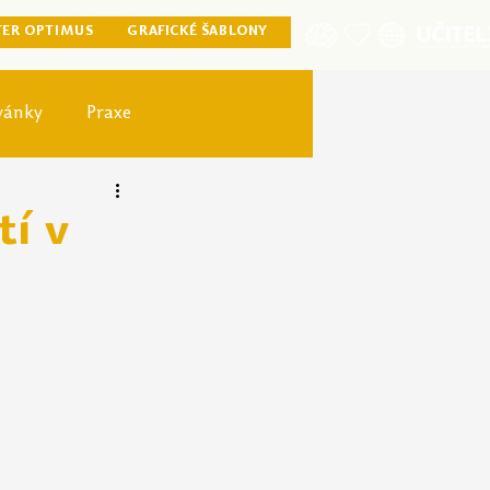
TER OPTIMUS
GRAFICKÉ ŠABLONY
vánky
Praxe
ister optimus
tí v