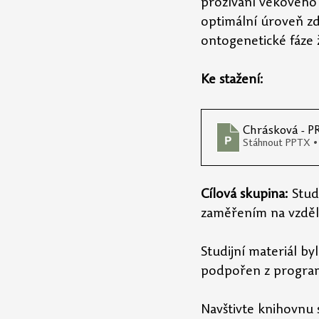
prožívání věkového o
optimální úroveň zd
ontogenetické fáze ž
Ke stažení: 
Chrásková - 
Stáhnout PPTX •
Cílová skupina:
 Stud
zaměřením na vzděl
Studijní materiál b
podpořen z program
Navštivte knihovnu 