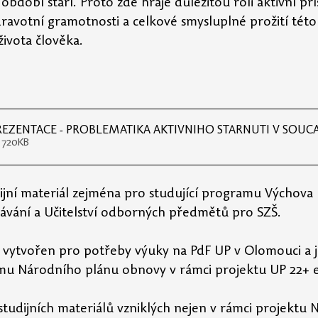
bdobí stáří. Proto zde hraje důležitou roli aktivní pří
ravotní gramotnosti a celkové smysluplné prožití této
ivota člověka.  
PREZENTACE - PROBLEMATIKA AKTIVNÍHO STÁRNUTÍ V SOU
 720KB
ijní materiál zejména pro studující programu Výchova 
ávání a Učitelství odborných předmětů pro SZŠ.
yl vytvořen pro potřeby výuky na PdF UP v Olomouci a j
u Národního plánu obnovy v rámci projektu UP 22+ 
studijních materiálů vzniklých nejen v rámci projektu 