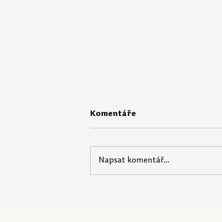
Komentáře
Napsat komentář...
Portál Pečuji o sebe nabízí
startovací balíček pro
pedagogy!