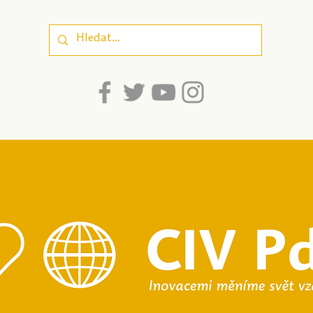
poznatky a
srozumitelnost pro
dospívající