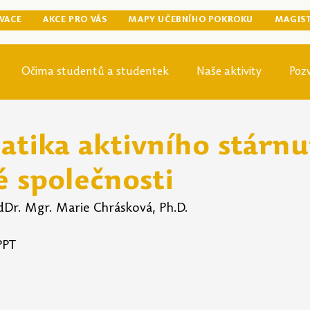
VACE
AKCE PRO VÁS
MAPY UČEBNÍHO POKROKU
MAGIS
Očima studentů a studentek
Naše aktivity
Poz
egraduální přípravy
Tip odjinud
Knihovna
Mag
tika aktivního stárnu
é společnosti
dDr. Mgr. Marie Chrásková, Ph.D.
PPT