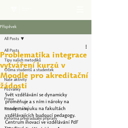
Příspěvek
All Posts
All Posts
Problematika integrace
Tipy našich metodiků
vytváření kurzů v
Očima studentů a studentek
Moodle pro akreditační
Naše aktivity
žádosti
Pozvánky
Svět vzdělávání se dynamicky 
Praxe
proměňuje a s ním i nároky na 
moderní výuku na fakultách 
Rozvoj studia
vzdělávajících budoucí pedagogy. 
Reforma pregraduální přípravy
Centrum inovací ve vzdělávání PdF 