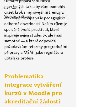
Tip odjinud
UP vám přináší sérii kurzů 
navržených tak, aby vám pomohly 
Knihovna
držet krok s nejnovějšími trendy a 
Magister optimus
efektivně rozvíjet vaše pedagogické i 
odborné dovednosti. Naším cílem je 
společně tvořit prostředí, které 
inspiruje nejen studenty, ale i nás 
samotné — a které odpovídá 
požadavkům reformy pregraduální 
přípravy a MŠMT jako regulátora 
učitelské profese.
Problematika 
integrace vytváření 
kurzů v Moodle pro 
akreditační žádosti