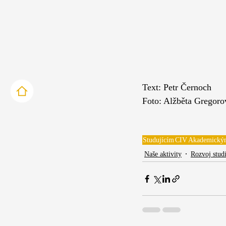
Text: Petr Černoch
Foto: Alžběta Gregoro
Studujícím
CIV
Akademický
Naše aktivity
Rozvoj stud