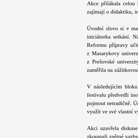
Akce přilákala celou 
zajímají o didaktiku, i
Úvodní slovo si v ma
iniciátorka setkání. N
Reformu přípravy učit
z Masarykovy univerz
z Prešovské univerzi
zaměřila na zážitkovo
V následujícím bloku 
festivalu předvedli ino
pojmout netradičně. Ú
využít ve své vlastní v
Akci uzavřela diskuse
zkoumali zpětné vazby