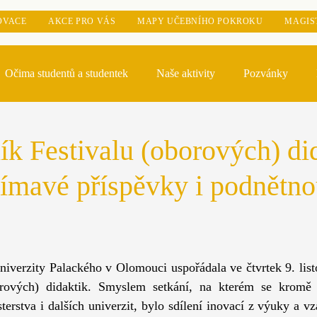
OVACE
AKCE PRO VÁS
MAPY UČEBNÍHO POKROKU
MAGIS
Očima studentů a studentek
Naše aktivity
Pozvánky
Tip odjinud
Knihovna
Magister optimus
ík Festivalu (oborových) di
ajímavé příspěvky i podnětn
niverzity Palackého v Olomouci uspořádala ve čtvrtek 9. list
orových) didaktik. Smyslem setkání, na kterém se kromě z
sterstva i dalších univerzit, bylo sdílení inovací z výuky a vz