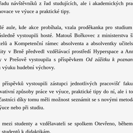
řadu návštěvníků z řad studujících, ale i akademických prac
novace ve výuce a praktické tipy.
lé aule, kde akce probíhala, vzala proděkanka pro studium
ásledně vystoupili hosté. Matouš Bořkovec z ministerstva ško
elů a Kompetenční rámec absolventa a absolventky učitels
ity v Brně předvedl vzdělávací prostředí Hyperspace a Ann
ty v Prešově vystoupila s příspěvkem 
Od zážitku k poznan
u výuku hudební výchovy.
příspěvků vystoupili zástupci jednotlivých pracovišť fakul
vativní způsoby práce ve výuce, praktické tipy do ní, ale i to
častníci díky tomu měli možnost seznámit se s novými metod
ýuce nebo při studiu.
 mezi studenty a vzdělavateli se spolkem Otevřeno, během 
 studentů k didaktikám.