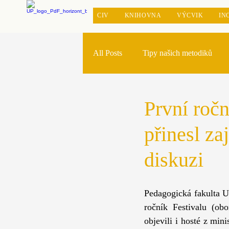
CIV
KNIHOVNA
VÝCVIK
IN
All Posts
Tipy našich metodiků
Reforma pregraduální přípravy
První ročn
přinesl z
diskuzi
Pedagogická fakulta U
ročník Festivalu (ob
objevili i hosté z mini