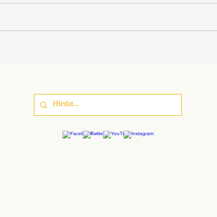
Vyhlášení interní grantové
Udrži
soutěže na podporu inovací a
každ
kvality studia na PdF UP v roce
udrži
2026