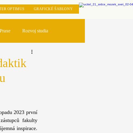
TER OPTIMUS
GRAFICKÉ ŠABLONY
Praxe
Rozvoj studia
daktik
ou
opadu 2023 první 
ástupců fakulty 
ájemná inspirace. 