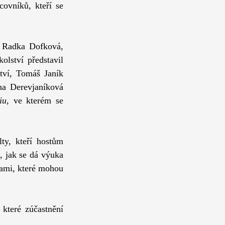
ovníků, kteří se 
 Radka Dofková, 
lství představil 
tví, Tomáš Janík 
a Derevjaníková 
iu
, ve kterém se 
ty, kteří hostům 
, jak se dá výuka 
ami, které mohou 
které zúčastnění 