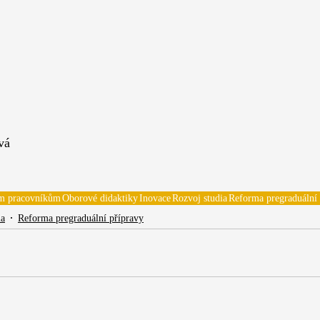
vá
m pracovníkům
Oborové didaktiky
Inovace
Rozvoj studia
Reforma pregraduální 
ia
Reforma pregraduální přípravy