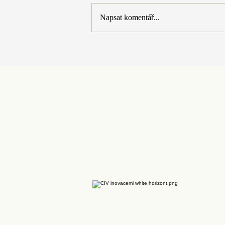
Napsat komentář...
Pedagogická fakulta připravuje
nový výcvik pro budoucí učitele
a učitelky. Pilotní ověření
proběhne už na podzim 2026