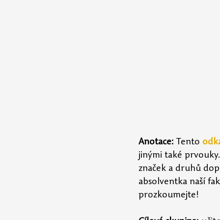
Anotace: 
Tento 
odk
jinými také prvouky
značek a druhů dopr
absolventka naší fak
prozkoumejte!