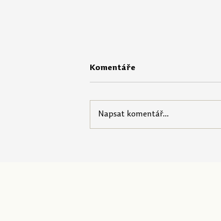
Komentáře
Napsat komentář...
Portál Pečuji o sebe nabízí
startovací balíček pro
pedagogy!