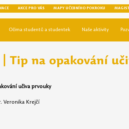
VACE
AKCE PRO VÁS
MAPY UČEBNÍHO POKROKU
MAGIS
Očima studentů a studentek
Naše aktivity
Poz
egraduální přípravy
Tip odjinud
Knihovna
Mag
| Tip na opakování uč
akování učiva prvouky
. Veronika Krejčí