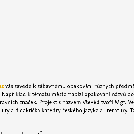
az
 vás zavede k zábavnému opakování různých předmě
. Například k tématu město nabízí opakování názvů do
avních značek. Projekt s názvem Vševěd tvoří Mgr. Ver
ulty a didaktička katedry českého jazyka a literatury. Ta