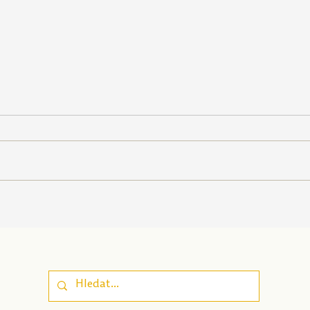
Poznej svou osobnost |
Peču
Nová pomůcka pro
| Pe
sebepoznání, která
zapo
propojuje odborné
well
poznatky a
srozumitelnost pro
dospívající