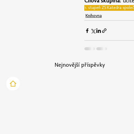
Cílová skupina:
 učit
1. stupeň ZŠ
Katedra spole
Knihovna
Nejnovější příspěvky