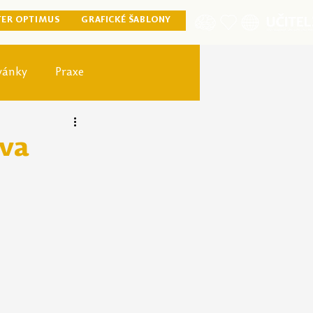
TER OPTIMUS
GRAFICKÉ ŠABLONY
vánky
Praxe
ister optimus
iva