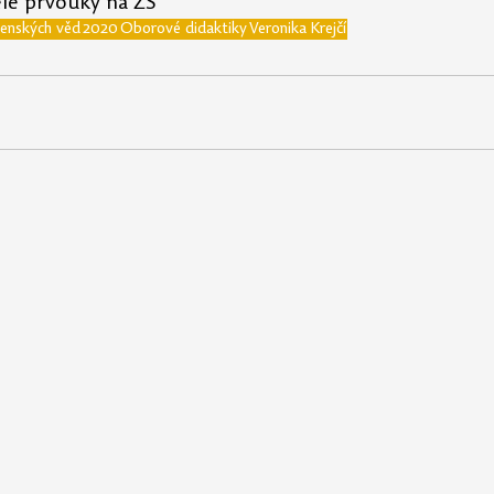
elé prvouky na ZŠ
čenských věd
2020
Oborové didaktiky
Veronika Krejčí