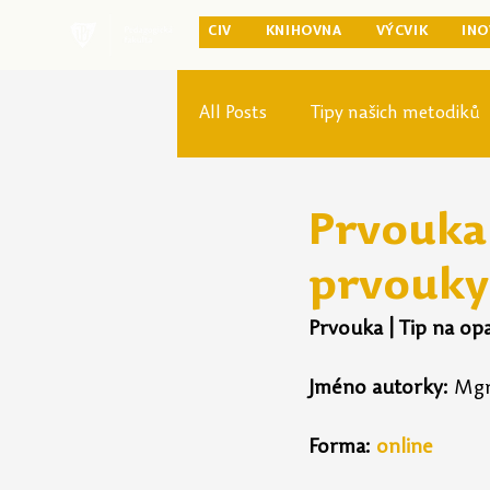
CIV
KNIHOVNA
VÝCVIK
INO
All Posts
Tipy našich metodiků
Rozvoj studia
Reforma pr
Prvouka 
prvouky
Prvouka | Tip na op
Jméno autorky:
 Mgr
Forma:
online