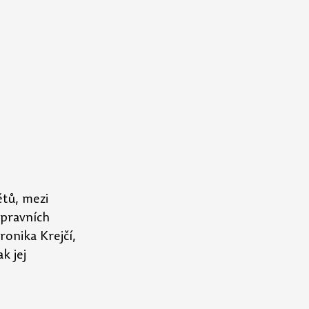
tů, mezi 
pravních 
onika Krejčí, 
k jej 