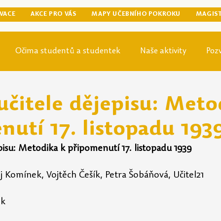
VACE
AKCE PRO VÁS
MAPY UČEBNÍHO POKROKU
MAGIS
Očima studentů a studentek
Naše aktivity
Poz
egraduální přípravy
Tip odjinud
Knihovna
Mag
učitele dějepisu: Meto
utí 17. listopadu 193
pisu: Metodika k připomenutí 17. listopadu 1939
j Komínek, Vojtěch Češík, Petra Šobáňová, Učitel21
ek