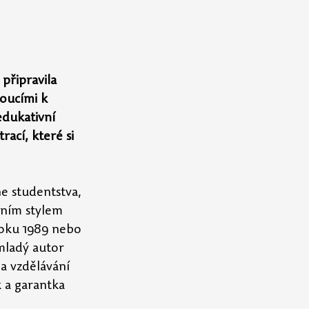
připravila 
oucími k 
edukativní 
ací, které si 
e studentstva, 
ním stylem 
roku 1989 nebo 
mladý autor 
a vzdělávání 
k a garantka 