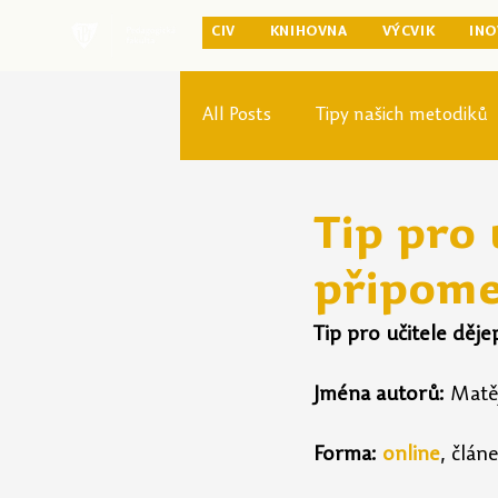
CIV
KNIHOVNA
VÝCVIK
INO
All Posts
Tipy našich metodiků
Rozvoj studia
Reforma pr
Tip pro 
připomen
Tip pro učitele děje
Jména autorů:
 Matě
Forma:
online
, člán