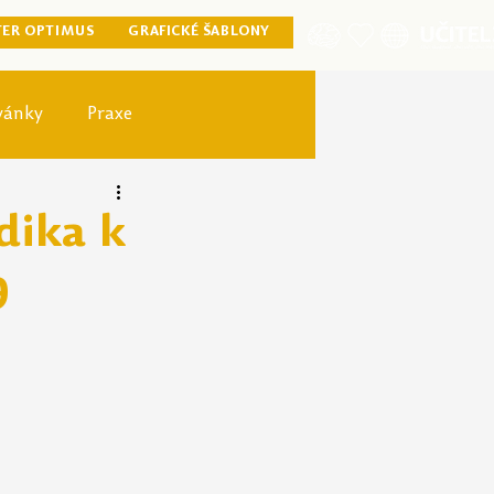
TER OPTIMUS
GRAFICKÉ ŠABLONY
vánky
Praxe
ister optimus
dika k
9