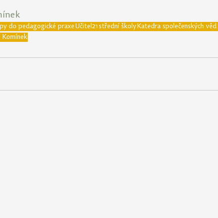
mínek
ipy do pedagogické praxe
Učitel21
střední školy
Katedra společenských věd
 Komínek