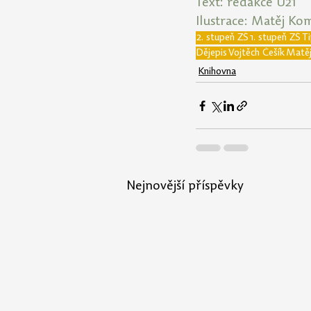
Text: redakce U21
Ilustrace: Matěj Ko
2. stupeň ZŠ
1. stupeň ZŠ
T
Dějepis
Vojtěch Češík
Matěj
Knihovna
Nejnovější příspěvky