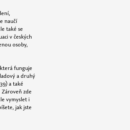
ení, 
e naučí 
le také se 
uaci v českých 
enou osoby, 
která funguje 
kladový a druhý 
9) a také 
. Zároveň zde 
le vymyslet i 
šete, jak jste 