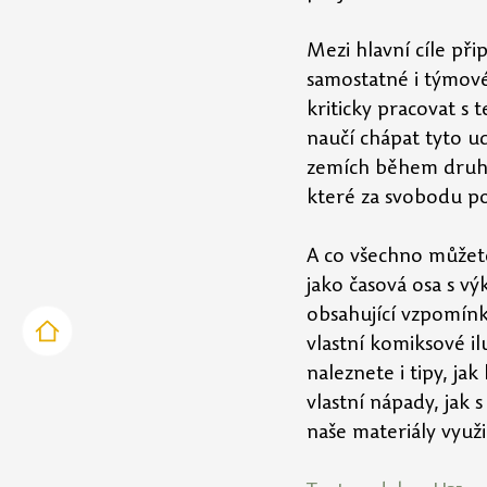
Mezi hlavní cíle při
samostatné i týmové
kriticky pracovat s 
naučí chápat tyto udá
zemích během druhé 
které za svobodu pol
A co všechno můžete
jako časová osa s vý
obsahující vzpomínk
vlastní komiksové il
naleznete i tipy, ja
vlastní nápady, jak 
naše materiály využil