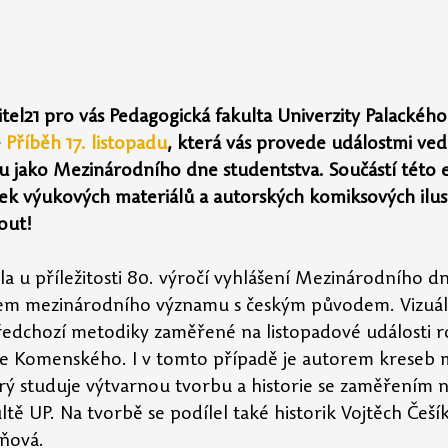
tel21 pro vás Pedagogická fakulta Univerzity Palackého 
 
Příběh 17. listopadu
, která vás provede událostmi ved
adu jako Mezinárodního dne studentstva. Součástí této 
ček výukových materiálů a autorských komiksových ilustr
out!
a u příležitosti 80. výročí vyhlášení Mezinárodního dn
nem mezinárodního významu s českým původem. Vizuál
předchozí metodiky zaměřené na listopadové události 
e Komenského. I v tomto případě je autorem kreseb 
ý studuje výtvarnou tvorbu a historie se zaměřením n
tě UP. Na tvorbě se podílel také historik Vojtěch Češí
áňová.