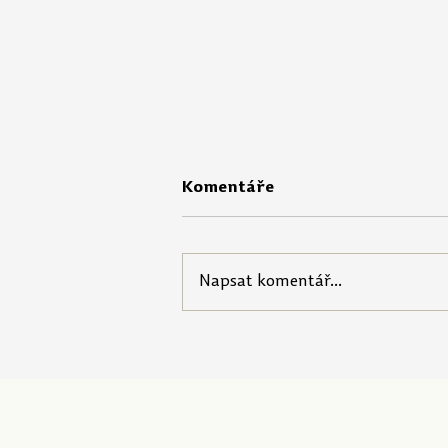
Komentáře
Napsat komentář...
Portál Pečuji o sebe nabízí
startovací balíček pro
pedagogy!