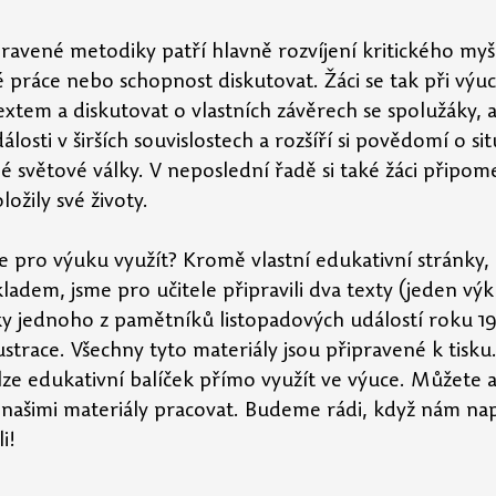
pravené metodiky patří hlavně rozvíjení kritického myšl
 práce nebo schopnost diskutovat. Žáci se tak při výuc
textem a diskutovat o vlastních závěrech se spolužáky, a
losti v širších souvislostech a rozšíří si povědomí o sit
světové války. V neposlední řadě si také žáci připom
ožily své životy.
 pro výuku využít? Kromě vlastní edukativní stránky, 
kladem, jsme pro učitele připravili dva texty (jeden vý
y jednoho z pamětníků listopadových událostí roku 193
ustrace. Všechny tyto materiály jsou připravené k tisku
k lze edukativní balíček přímo využít ve výuce. Můžete a
s našimi materiály pracovat. Budeme rádi, když nám napí
i!