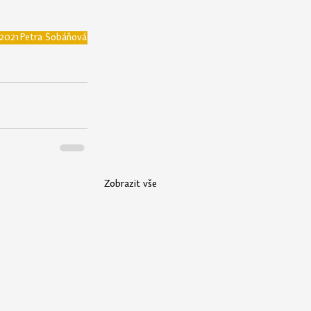
2021
Petra Šobáňová
Zobrazit vše