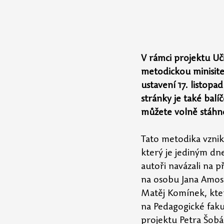
V rámci projektu Uči
metodickou minisite
ustavení 17. listop
stránky je také balí
můžete volně stáhn
Tato metodika vznikl
který je jediným d
autoři navázali na 
na osobu Jana Amos
Matěj Komínek, kter
na Pedagogické fakul
projektu Petra Šob