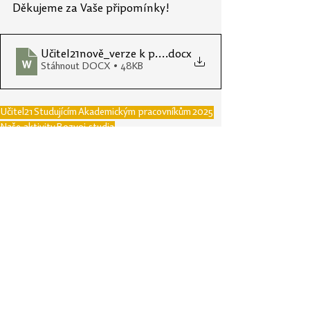
Děkujeme za Vaše připomínky!
Učitel21nově_verze k připomínkám
.docx
Stáhnout DOCX • 48KB
Učitel21
Studujícím
Akademickým pracovníkům
2025
Naše aktivity
Rozvoj studia
Reforma pregraduální přípravy učitelů
Kompetenční model
Naše aktivity
Rozvoj studia
Reforma pregraduální přípravy