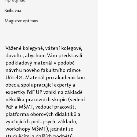
Tip odjinud
Knihovna
Magister optimus
Vážené kolegyně, vážení kolegové, 
dovolte, abychom Vám představili 
podkladový materiál v podobě 
návrhu nového fakultního rámce 
Učitel21. Materiál pro akademickou 
obec a spolupracující experty a 
expertky PdF UP vznikl na základě 
několika pracovních skupin (vedení 
PdF a MŠMT, vedoucí pracovišť, 
platforma oborových didaktiků a 
vyučujících ped.-psych. základu, 
workshopy MŠMT), jednání se 
studujícími a dalších podnětů 