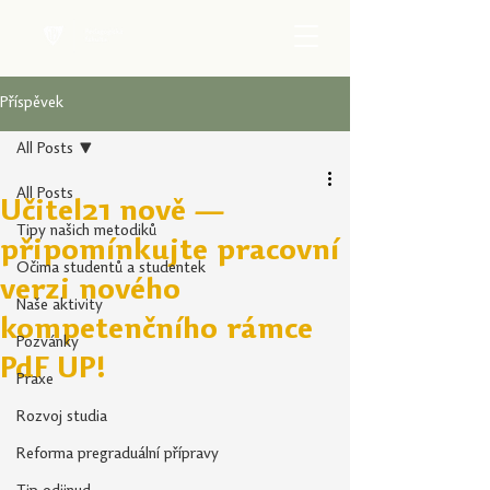
Příspěvek
All Posts
All Posts
Učitel21 nově —
Tipy našich metodiků
připomínkujte pracovní
Očima studentů a studentek
verzi nového
Naše aktivity
kompetenčního rámce
Pozvánky
PdF UP!
Praxe
Rozvoj studia
Reforma pregraduální přípravy