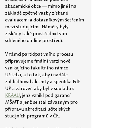
akademické obce — mimo jiné i na 
základě zpětné vazby získané 
evaluacemi a dotazníkovým šetřením 
mezi studujícími. Náměty byly 
získány také prostřednictvím 
sdíleného on-line prostředí.
V rámci participativního procesu 
připravujeme finální verzi nově 
vznikajícího fakultního rámce 
Učitel21, a to tak, aby i nadále 
zohledňoval akcenty a specifika PdF 
UP a zároveň aby byl v souladu s 
KRAAU
, jenž vznikl pod garancí 
MŠMT a jenž se stal závazným pro 
přípravu akreditací učitelských 
studijních programů v ČR. 