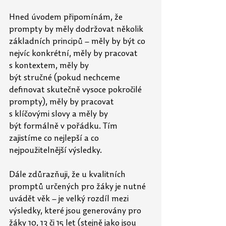
Hned úvodem připomínám, že 
prompty by měly dodržovat několik 
základních principů – měly by být co 
nejvíc konkrétní, měly by pracovat 
s kontextem, měly by 
být stručné (pokud nechceme 
definovat skutečně vysoce pokročilé 
prompty), měly by pracovat 
s klíčovými slovy a měly by 
být formálně v pořádku. Tím 
zajistíme co nejlepší a co 
nejpoužitelnější výsledky.
Dále zdůrazňuji, že u kvalitních 
promptů určených pro žáky je nutné 
uvádět věk – je velký rozdíl mezi 
výsledky, které jsou generovány pro 
žáky 10, 13 či 15 let (stejně jako jsou 