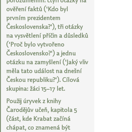
porozuměním: čtyři otázky na 
ověření faktů ('Kdo byl 
prvním prezidentem 
Československa?'), tři otázky 
na vysvětlení příčin a důsledků 
('Proč bylo vytvořeno 
Československo?') a jednu 
otázku na zamyšlení ('Jaký vliv 
měla tato událost na dnešní 
Českou republiku?'). Cílová 
skupina: žáci 15–17 let.
Použij úryvek z knihy 
Čarodějův učeň, kapitola 5 
(část, kde Krabat začíná 
chápat, co znamená být 