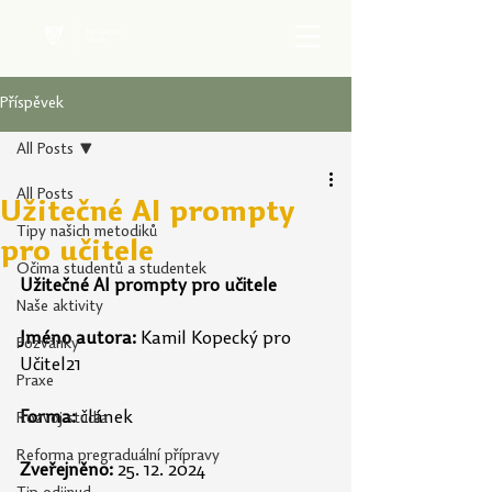
Příspěvek
All Posts
All Posts
Užitečné AI prompty
Tipy našich metodiků
pro učitele
Očima studentů a studentek
Užitečné AI prompty pro učitele
Naše aktivity
Jméno autora:
Kamil Kopecký pro 
Pozvánky
Učitel21
Praxe
Forma:
 článek
Rozvoj studia
Reforma pregraduální přípravy
Zveřejněno:
25. 12. 2024