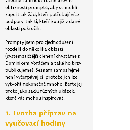
vhodné zahrnout různé úrovně 
obtížnosti promptů, aby se mohli 
zapojit jak žáci, kteří potřebují více 
podpory, tak ti, kteří jsou již v dané 
oblasti pokročilí. 
Prompty jsem pro zjednodušení 
rozdělil do několika oblastí 
(systematičtější členění chystáme s 
Dominikem Voráčem a také ho brzy 
publikujeme). Seznam samozřejmě 
není vyčerpávající, protože jich lze 
vytvořit nekonečně mnoho. Berte jej 
proto jako sadu různých ukázek, 
které vás mohou inspirovat.
1. Tvorba příprav na 
vyučovací hodiny