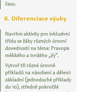
času.
6. Diferenciace výuky
Navrhni aktivity pro inkluzivní 
třídu se žáky různých úrovní 
dovedností na téma: Pravopis 
měkkého a tvrdého „i/y“.
Vytvoř tři různé úrovně 
příkladů na násobení a dělení: 
základní (jednoduché příklady 
do 10), středně pokročilé 
(příklady s vícecifernými čísly) 
a pokročilé (příklady se 