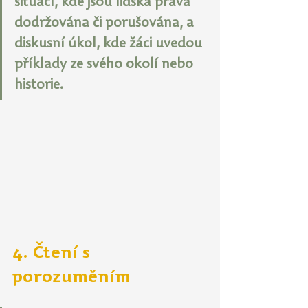
situací, kde jsou lidská práva 
dodržována či porušována, a 
diskusní úkol, kde žáci uvedou 
příklady ze svého okolí nebo 
historie.
4. Čtení s 
porozuměním