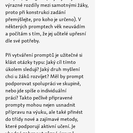
výrazné rozdíly mezi samotnými žáky, 
proto při konstrukci zadání 
přemýšlejte, pro koho je určeno). V 
některých promptech věk neuvádím 
a počítám s tím, že jej učitelé upřesní 
dle své potřeby.
Při vytváření promptů je užitečné si 
klást otázky typu: Jaký cíl tímto 
úkolem sleduji? Jaký druh myšlení 
chci u žáků rozvíjet? Měl by prompt 
podporovat spolupráci ve skupině, 
nebo jde spíše o individuální 
práci? Takto pečlivě připravené 
prompty mohou nejen usnadnit 
přípravu na výuku, ale také přinést 
do třídy nové a zajímavé metody, 
které podporují aktivní učení. Je 