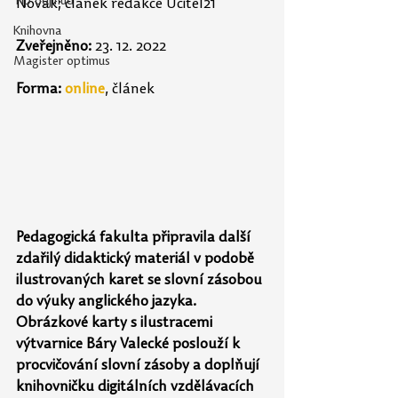
Tip odjinud
Novák; 
článek redakce Učitel21
Knihovna
Zveřejněno:
 23. 12. 2022
Magister optimus
Forma:
online
, článek
Pedagogická fakulta připravila další 
zdařilý didaktický materiál v podobě 
ilustrovaných karet se slovní zásobou 
do výuky anglického jazyka. 
Obrázkové karty s ilustracemi 
výtvarnice Báry Valecké poslouží k 
procvičování slovní zásoby a doplňují 
knihovničku digitálních vzdělávacích 