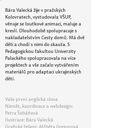
Bára Valecká žije v pražských 
Kolovratech, vystudovala VŠUP, 
věnuje se loutkové animaci, maluje a 
kreslí. Dlouhodobě spolupracuje s 
nakladatelstvím Cesty domů. Má dvě 
děti a chodí s nimi do skauta. S 
Pedagogickou fakultou Univerzity 
Palackého spolupracovala na více 
projektech a vše začalo vytvářením 
materiálů pro adaptaci ukrajinských 
dětí.
Vaše první anglická slova
Námět, koordinace a webdesign: 
Petra Šobáňová
Ilustrace: Bára Valecká
Grafické řešení: Alžběta Gregorová