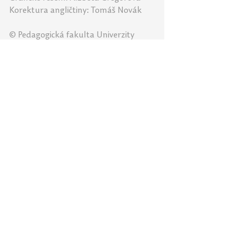
Korektura angličtiny: Tomáš Novák
​© Pedagogická fakulta Univerzity 
Palackého v Olomouci, 2022; vzniklo v 
rámci naplňování konceptu Učitel21
Obrázkové karty lze využívat při 
výuce a pro osobní potřebu, není 
dovolena úprava grafického řešení a 
komerční využití.
1. stupeň ZŠ
Učitel21
Ústav cizích jazyků
Anglický jazyk a literatura
Petra Šobáňová
Alžběta Gregorová
Bára Valecká
Tomáš Novák
Knihovna