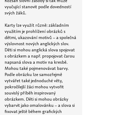
Rozsah slovní zásoby si tak může 
vyučující stanovit podle dovedností 
svých žáků.
Karty lze využít různě: základním 
využitím je prohlížení obrázků s 
dětmi, ukazování motivů – a společná 
výslovnost nových anglických slov. 
Děti si mohou anglická slova spojovat 
s obrázkem a např. propojovat čarou 
napsaná slova a motiv na kresbě. 
Mohou také pojmenovávat barvy. 
Podle obrázku lze samozřejmě 
vytvářet také jednoduché věty, 
pokročilejší žáci mohou vytvořit 
souvislý příběh inspirovaný 
obrázkem. Děti si mohou obrázky 
vybarvit jako omalovánku – a slova si 
fixovat ještě během grafických 