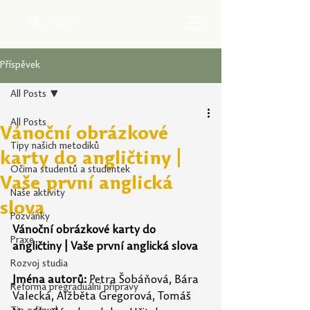
Příspěvek
All Posts
All Posts
Vánoční obrázkové
Tipy našich metodiků
karty do angličtiny |
Očima studentů a studentek
Vaše první anglická
Naše aktivity
slova
Pozvánky
Vánoční obrázkové karty do 
Praxe
angličtiny | Vaše první anglická slova
Rozvoj studia
Jména autorů:
Petra Šobáňová, Bára 
Reforma pregraduální přípravy
Valecká, Alžběta Gregorová, Tomáš 