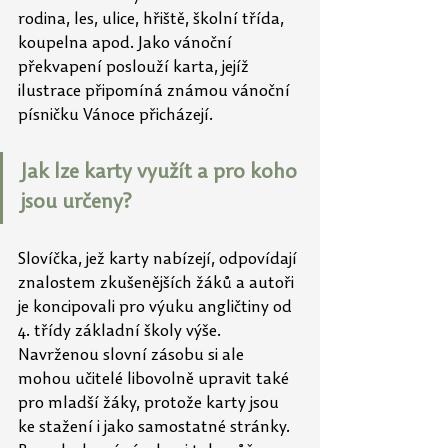
rodina, les, ulice, hřiště, školní třída, 
koupelna apod. Jako vánoční 
překvapení poslouží karta, jejíž 
ilustrace připomíná známou vánoční 
písničku Vánoce přicházejí.
Jak lze karty využít a pro koho 
jsou určeny?
Slovíčka, jež karty nabízejí, odpovídají 
znalostem zkušenějších žáků a autoři 
je koncipovali pro výuku angličtiny od 
4. třídy základní školy výše. 
Navrženou slovní zásobu si ale 
mohou učitelé libovolně upravit také 
pro mladší žáky, protože karty jsou 
ke stažení i jako samostatné stránky. 