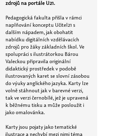
zdrojů na portále U21.
Pedagogická fakulta přišla v rámci 
naplňování konceptu Učitel21 s 
dalším nápadem, jak obohatit 
nabídku digitálních vzdělávacích 
zdrojů pro žáky základních škol. Ve 
spolupráci s ilustrátorkou Bárou 
Valeckou připravila originální 
didaktický prostředek v podobě 
ilustrovaných karet se slovní zásobou 
do výuky anglického jazyka. Karty lze 
volně stáhnout jak v barevné verzi, 
tak ve verzi černobílé, jež je upravená 
k běžnému tisku a může posloužit i 
jako omalovánka.
Karty jsou pojaty jako tematické 
ilustrace a nechybí mezi nimi téma 