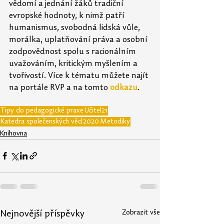
vědomí a jednání žáků tradiční 
evropské hodnoty, k nimž patří 
humanismus, svobodná lidská vůle, 
morálka, uplatňování práva a osobní 
zodpovědnost spolu s racionálním 
uvažováním, kritickým myšlením a 
tvořivostí. Více k tématu můžete najít 
na portále RVP a na tomto 
odkazu
.
Tipy do pedagogické praxe
Učitel21
Katedra společenských věd
2020
Metodiky
Knihovna
Zobrazit vše
Nejnovější příspěvky