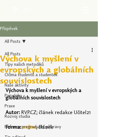
Příspěvek
All Posts
All Posts
Výchova k myšlení v
Tipy našich metodiků
evropských a globálních
Očima studentů a studentek
souvislostech
Naše aktivity
Výchova k myšlení v evropských a 
Pozvánky
globálních souvislostech
Praxe
Autor: 
RVP.CZ
; článek redakce Učitel21
Rozvoj studia
Reforma pregraduální přípravy
Forma:
online
, článek