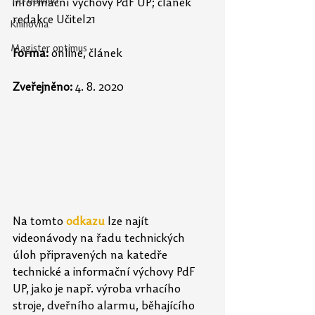
Tip odjinud
informační výchovy PdF UP; článek 
redakce 
Učitel21
Knihovna
Magister optimus
Forma:
 online, článek
Zveřejněno:
 4. 8. 2020
Na tomto
odkazu
 lze najít 
videonávody na řadu technických 
úloh připravených na katedře 
technické a informační výchovy PdF 
UP, jako je např. výroba vrhacího 
stroje, dveřního alarmu, běhajícího 