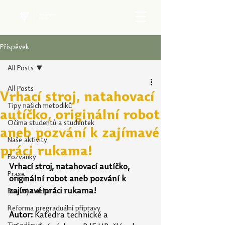
Příspěvek
All Posts
All Posts
Vrhací stroj, natahovací
Tipy našich metodiků
autíčko, originální robot
Očima studentů a studentek
aneb pozvání k zajímavé
Naše aktivity
práci rukama!
Pozvánky
Vrhací stroj, natahovací autíčko, 
Praxe
originální robot aneb pozvání k 
zajímavé práci rukama!
Rozvoj studia
Reforma pregraduální přípravy
Autor: 
Katedra 
technické a 