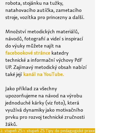
robota, stojánku na tužky, 
natahovacího autíčka, zametacího 
stroje, vozítka pro princezny a další.
Množství metodických materiálů, 
návodů, fotografií a videí s inspirací 
do výuky můžete najít na 
facebookové stránce
katedry 
technické a informační výchovy PdF 
UP. Zajímavý metodický obsah nabízí 
také její
kanál na YouTube
.
Jako příklad za všechny 
upozorňujeme na návod na výrobu 
jednoduché kárky (viz foto), která 
využívá dynamiky jako motivačního 
prvku pro rozvoj technické zručnosti 
žáků.
2. stupeň ZŠ
1. stupeň ZŠ
Tipy do pedagogické praxe