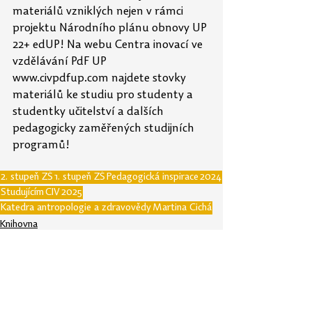
materiálů vzniklých nejen v rámci 
projektu Národního plánu obnovy UP 
22+ edUP! Na webu Centra inovací ve 
vzdělávání PdF UP 
www.civpdfup.com
 najdete stovky 
materiálů ke studiu pro studenty a 
studentky učitelství a dalších 
pedagogicky zaměřených studijních 
programů!
2. stupeň ZŠ
1. stupeň ZŠ
Pedagogická inspirace
2024
Studujícím
CIV
2025
Katedra antropologie a zdravovědy
Martina Cichá
Knihovna