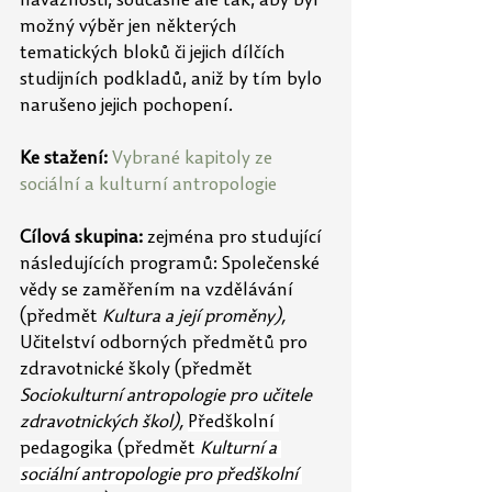
návaznosti, současně ale tak, aby byl 
možný výběr jen některých 
tematických bloků či jejich dílčích 
studijních podkladů, aniž by tím bylo 
narušeno jejich pochopení. 
Ke stažení: 
Vybrané kapitoly ze 
sociální a kulturní antropologie
Cílová skupina: 
zejména pro studující 
následujících programů: Společenské 
vědy se zaměřením na vzdělávání 
(předmět 
Kultura a její proměny),  
Učitelství odborných předmětů pro 
zdravotnické školy (předmět 
Sociokulturní antropologie pro učitele 
zdravotnických škol), 
Předškolní 
pedagogika (předmět 
Kulturní a 
sociální antropologie pro předškolní 