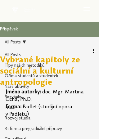
Příspěvek
All Posts
All Posts
Vybrané kapitoly ze
Tipy našich metodiků
sociální a kulturní
Očima studentů a studentek
antropologie
Naše aktivity
Jméno autorky:
 doc. Mgr. Martina 
Pozvánky
Cichá, Ph.D.
Forma:
 Padlet
(studijní opora 
Praxe
v Padletu)
Rozvoj studia
Reforma pregraduální přípravy