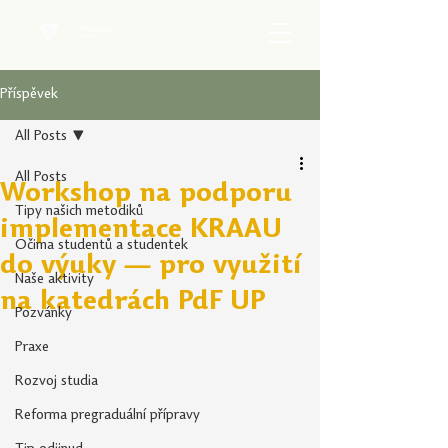
Příspěvek
All Posts
All Posts
Workshop na podporu
Tipy našich metodiků
implementace KRAAU
Očima studentů a studentek
do výuky — pro využití
Naše aktivity
na katedrách PdF UP
Pozvánky
Praxe
Rozvoj studia
Reforma pregraduální přípravy