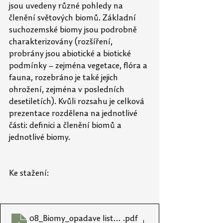
jsou uvedeny různé pohledy na 
členění světových biomů. Základní 
suchozemské biomy jsou podrobně 
charakterizovány (rozšíření, 
probrány jsou abiotické a biotické 
podmínky – zejména vegetace, flóra a 
fauna, rozebráno je také jejich 
ohrožení, zejména v posledních 
desetiletích). Kvůli rozsahu je celková 
prezentace rozdělena na jednotlivé 
části: definici a členění biomů a 
jednotlivé biomy.
Ke stažení:
08_Biomy_opadave listnate lesy mirneho pasma
.pdf