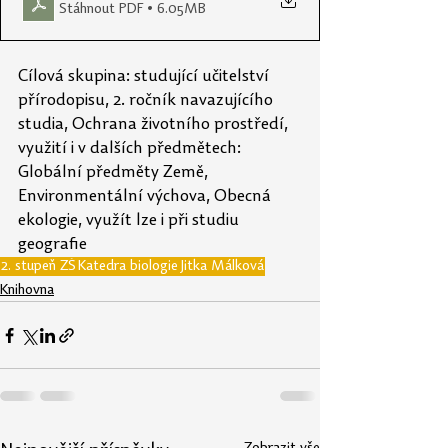
Stáhnout PDF • 6.05MB
Cílová skupina: studující učitelství 
přírodopisu, 2. ročník navazujícího 
studia, Ochrana životního prostředí, 
využití i v dalších předmětech: 
Globální předměty Země, 
Environmentální výchova, Obecná 
ekologie, využít lze i při studiu 
geografie
2. stupeň ZŠ
Katedra biologie
Jitka Málková
Knihovna