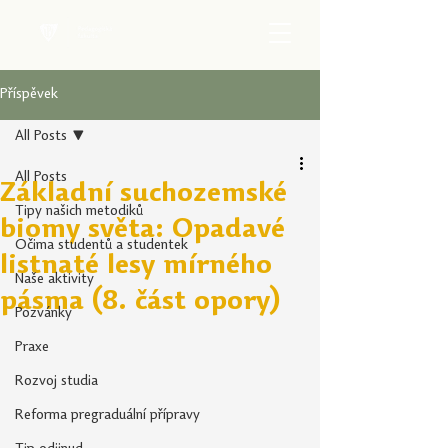
Příspěvek
All Posts
All Posts
Základní suchozemské
Tipy našich metodiků
biomy světa: Opadavé
Očima studentů a studentek
listnaté lesy mírného
Naše aktivity
pásma (8. část opory)
Pozvánky
Praxe
Rozvoj studia
Reforma pregraduální přípravy