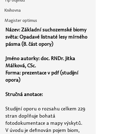
Tip odjinud
Knihovna
Magister optimus
Název: Základní suchozemské biomy 
světa: Opadavé listnaté lesy mírného 
pásma (8. část opory)
Jméno autorky: doc. RNDr. Jitka 
Málková, CSc.
Forma: prezentace v pdf (studijní 
opora)
Stručná anotace:
Studijní oporu o rozsahu celkem 229 
stran doplňuje bohatá 
fotodokumentace a mapy výskytů. 
V úvodu je definován pojem biom, 