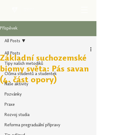
Příspěvek
All Posts
All Posts
Základní suchozemské
Tipy našich metodiků
biomy světa: Pás savan
Očima studentů a studentek
(4. část opory)
Naše aktivity
Pozvánky
Praxe
Rozvoj studia
Reforma pregraduální přípravy