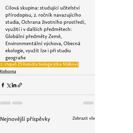
Cílová skupina: studující učitelství 
přírodopisu, 2. ročník navazujícího 
studia, Ochrana životního prostředí, 
využití i v dalších předmětech: 
Globální předměty Země, 
Environmentální výchova, Obecná 
ekologie, využít lze i při studiu 
geografie
2. stupeň ZŠ
Katedra biologie
Jitka Málková
Knihovna
Zobrazit vše
Nejnovější příspěvky