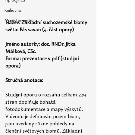
Tip odjinud
Knihovna
Magister optimus
Název: Základní suchozemské biomy 
světa: Pás savan (4. část opory)
Jméno autorky: doc. RNDr. Jitka 
Málková, CSc.
Forma: prezentace v pdf (studijní 
opora)
Stručná anotace:
Studijní oporu o rozsahu celkem 229 
stran doplňuje bohatá 
fotodokumentace a mapy výskytů. 
V úvodu je definován pojem biom, 
jsou uvedeny různé pohledy na 
členění světových biomů. Základní 