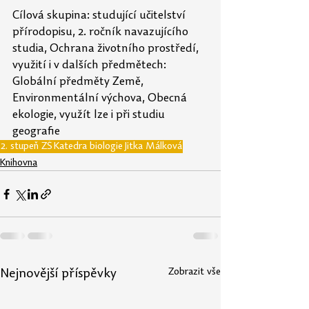
Cílová skupina: studující učitelství 
přírodopisu, 2. ročník navazujícího 
studia, Ochrana životního prostředí, 
využití i v dalších předmětech: 
Globální předměty Země, 
Environmentální výchova, Obecná 
ekologie, využít lze i při studiu 
geografie
2. stupeň ZŠ
Katedra biologie
Jitka Málková
Knihovna
Zobrazit vše
Nejnovější příspěvky