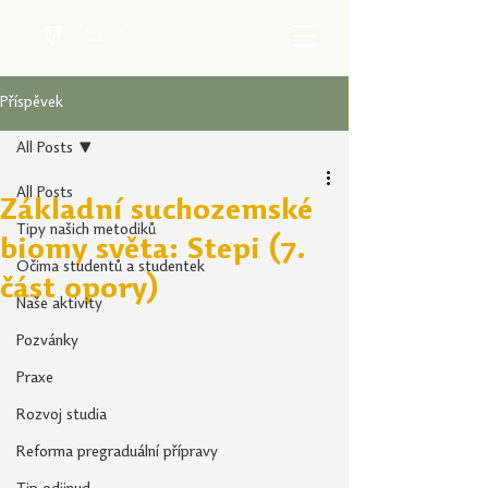
Příspěvek
All Posts
All Posts
Základní suchozemské
Tipy našich metodiků
biomy světa: Stepi (7.
Očima studentů a studentek
část opory)
Naše aktivity
Pozvánky
Praxe
Rozvoj studia
Reforma pregraduální přípravy