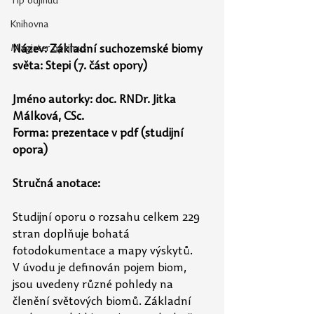
Tip odjinud
Knihovna
Magister optimus
Název: Základní suchozemské biomy 
světa: Stepi (7. část opory)
Jméno autorky: doc. RNDr. Jitka 
Málková, CSc.
Forma: prezentace v pdf (studijní 
opora)
Stručná anotace:
Studijní oporu o rozsahu celkem 229 
stran doplňuje bohatá 
fotodokumentace a mapy výskytů. 
V úvodu je definován pojem biom, 
jsou uvedeny různé pohledy na 
členění světových biomů. Základní 